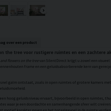
aag over een product
 on the tree voor rustigere ruimtes en een zachtere a
 and flowers on the tree
van SilentDirect krijgt u zowel een visueel
ennenhouten frame en een geluidsabsorberende kern van gerecycl
s snel galm ontstaat, zoals in open ruimtes of grotere kamers met
geluidsmoeheid.
een hoog geluidsniveau ervaart, bijvoorbeeld in open ruimtes, thu
mtes waar je een doordachte en samenhangende sfeer wilt creëre
het motief karakter geven en het totaalgevoel in de ruimte verdiep