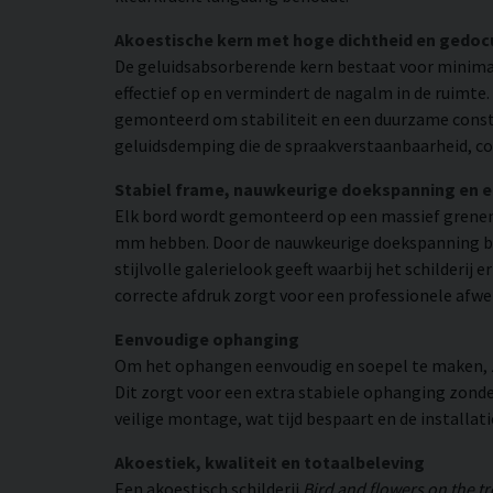
Akoestische kern met hoge dichtheid en gedo
De geluidsabsorberende kern bestaat voor minimaa
effectief op en vermindert de nagalm in de ruimte
gemonteerd om stabiliteit en een duurzame constr
geluidsdemping die de spraakverstaanbaarheid, co
Stabiel frame, nauwkeurige doekspanning en 
Elk bord wordt gemonteerd op een massief grenen
mm hebben. Door de nauwkeurige doekspanning beho
stijlvolle galerielook geeft waarbij het schilderij
correcte afdruk zorgt voor een professionele afwe
Eenvoudige ophanging
Om het ophangen eenvoudig en soepel te maken, zij
Dit zorgt voor een extra stabiele ophanging zonder
veilige montage, wat tijd bespaart en de installat
Akoestiek, kwaliteit en totaalbeleving
Een akoestisch schilderij
Bird and flowers on the tr