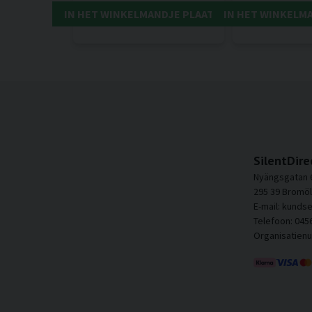
IN HET WINKELMANDJE PLAATSEN
IN HET WINKELM
SilentDire
Nyängsgatan 
295 39 Bromöl
E-mail: kunds
Telefoon: 045
Organisatien