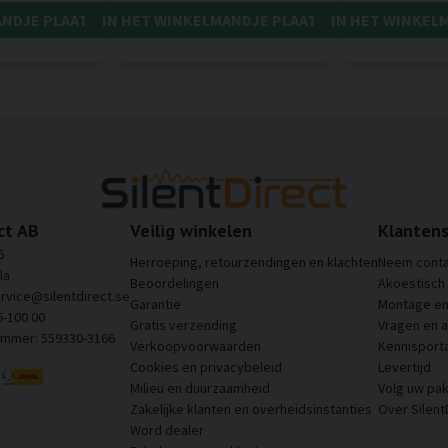
ANDJE PLAATSEN
IN HET WINKELMANDJE PLAATSEN
IN HET WINKEL
ct AB
Veilig winkelen
Klantens
6
Herroeping, retourzendingen en klachten
Neem conta
la
Beoordelingen
Akoestisch
ervice@silentdirect.se
Garantie
Montage en 
6-100 00
Gratis verzending
Vragen en 
ummer: 559330-3166
Verkoopvoorwaarden
Kennisporta
Cookies en privacybeleid
Levertijd
Milieu en duurzaamheid
Volg uw pak
Zakelijke klanten en overheidsinstanties
Over Silent
Word dealer