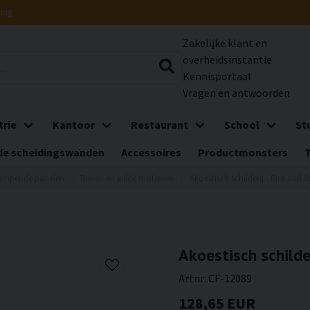
ring
Zakelijke klant en
overheidsinstantie
Kennisportaal
Vragen en antwoorden
trie
Kantoor
Restaurant
School
St
e scheidingswanden
Accessoires
Productmonsters
empende panelen
Dieren en wilde motieven
Akoestisch schilderij - Bird and f
Akoestisch schilder
Artnr:
CF-12089
128,65 EUR