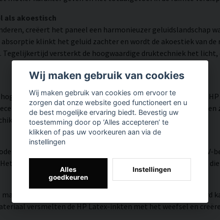
l als akoestisch
inderen, creëert het paneel een harmonieuzer geluidslandschap 
 absorptie klinkt het geluid zachter en wordt de akoestiek van d
Tegelijkertijd versterkt de hoogwaardige druktechniek het licht, 
Wij maken gebruik van cookies
Wij maken gebruik van cookies om ervoor te
hoge kleurnauwkeurigheid en veel detail weergegeven dankzij HP
zorgen dat onze website goed functioneert en u
tificeerde inkt die een resolutie tot 300 DPI biedt. De kleuren 
de best mogelijke ervaring biedt. Bevestig uw
chikt is voor zowel thuis als in openbare ruimtes.
toestemming door op ‘Alles accepteren’ te
klikken of pas uw voorkeuren aan via de
instellingen
modern oppervlak met hoge kleurnauwkeurigheid, zeer goede UV-be
et resultaat is een moderne, heldere en kleurrijke uitstraling di
Alles
Instellingen
goedkeuren
, matte textuur met natuurlijke warmte en een handgeschilderd ka
riaal versmelten de HP Latex-inkten met het weefsel en creëren z