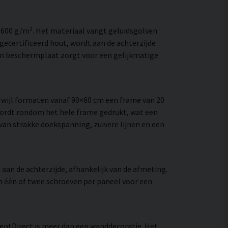
–600 g/m². Het materiaal vangt geluidsgolven
ecertificeerd hout, wordt aan de achterzijde
en beschermplaat zorgt voor een gelijkmatige
wijl formaten vanaf 90×60 cm een frame van 20
wordt rondom het hele frame gedrukt, wat een
e van strakke doekspanning, zuivere lijnen en een
aan de achterzijde, afhankelijk van de afmeting.
an één of twee schroeven per paneel voor een
lentDirect is meer dan een wanddecoratie. Het