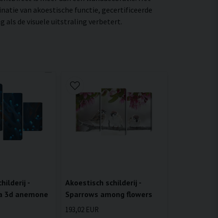
natie van akoestische functie, gecertificeerde
als de visuele uitstraling verbetert.
ilderij -
Akoestisch schilderij -
 a 3d anemone
Sparrows among flowers
193,02 EUR