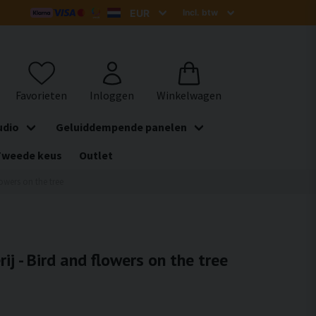
udio
Geluiddempende panelen
Tweede keus
Outlet
lowers on the tree
ij - Bird and flowers on the tree