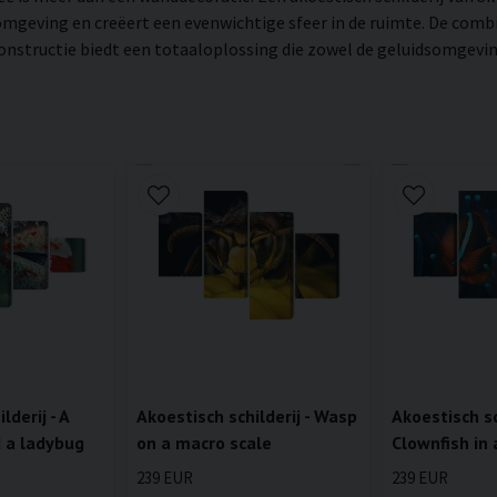
mgeving en creëert een evenwichtige sfeer in de ruimte. De combi
structie biedt een totaaloplossing die zowel de geluidsomgeving 
lderij - A
Akoestisch schilderij - Wasp
Akoestisch sch
d a ladybug
on a macro scale
Clownfish in
239 EUR
239 EUR