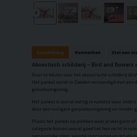
Beschrijving
Kenmerken
Stel een vr
Akoestisch schilderij – Bird and flowers
Door te kiezen voor het akoestische schilderij
Bird
Het paneel wordt in Zweden vervaardigd met een d
geluidsomgeving.
Het paneel is vooral nuttig in ruimtes waar ander
door een rustigere gespreksomgeving en minder 
Plaats het paneel op plekken waar je veel galm of 
categorie komen vooral goed tot hun recht in rui
persoonlijke sfeer, waarbij contrasten en details 