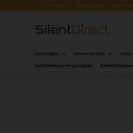
Gratis verzending
Vijf jaar garantie
Snelle leve
Voertuigen
Wonen en huis
Indus
Geluiddempende gordijnen
Geluiddempend
Home
Geluidd