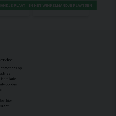
MANDJE PLAATSEN
IN HET WINKELMANDJE PLAATSEN
ervice
ct met ons op
 advies
installatie
antwoorden
al
ket hier
Direct