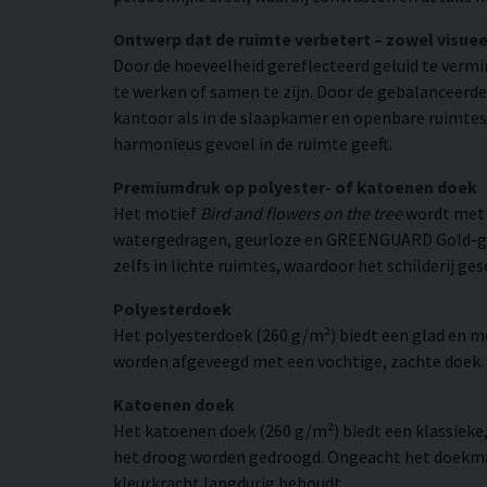
Ontwerp dat de ruimte verbetert – zowel visuee
Door de hoeveelheid gereflecteerd geluid te verm
te werken of samen te zijn. Door de gebalanceerde
kantoor als in de slaapkamer en openbare ruimtes. 
harmonieus gevoel in de ruimte geeft.
Premiumdruk op polyester- of katoenen doek
Het motief
Bird and flowers on the tree
wordt met 
watergedragen, geurloze en GREENGUARD Gold-gecer
zelfs in lichte ruimtes, waardoor het schilderij ges
Polyesterdoek
Het polyesterdoek (260 g/m²) biedt een glad en 
worden afgeveegd met een vochtige, zachte doek. H
Katoenen doek
Het katoenen doek (260 g/m²) biedt een klassieke
het droog worden gedroogd. Ongeacht het doekmate
kleurkracht langdurig behoudt.