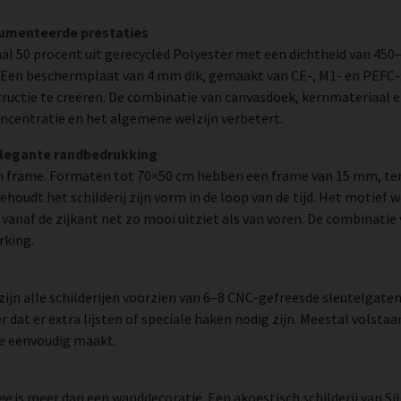
cumenteerde prestaties
l 50 procent uit gerecycled Polyester met een dichtheid van 450
. Een beschermplaat van 4 mm dik, gemaakt van CE-, M1- en PEFC-g
uctie te creëren. De combinatie van canvasdoek, kernmateriaal 
ncentratie en het algemene welzijn verbetert.
elegante randbedrukking
 frame. Formaten tot 70×50 cm hebben een frame van 15 mm, ter
udt het schilderij zijn vorm in de loop van de tijd. Het motief 
 er vanaf de zijkant net zo mooi uitziet als van voren. De combinati
rking.
n alle schilderijen voorzien van 6–8 CNC-gefreesde sleutelgaten 
 dat er extra lijsten of speciale haken nodig zijn. Meestal volsta
ie eenvoudig maakt.
ee
is meer dan een wanddecoratie. Een akoestisch schilderij van Si