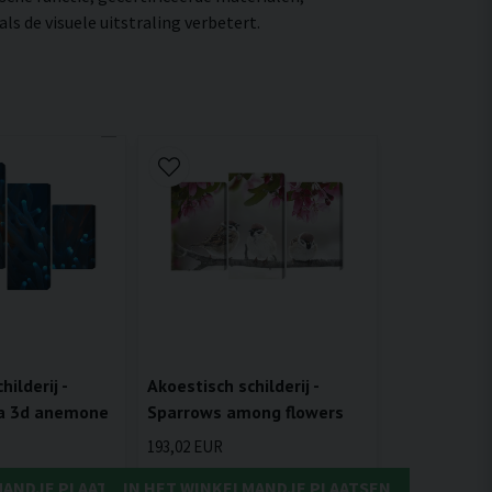
 de visuele uitstraling verbetert.
ilderij -
Akoestisch schilderij -
 a 3d anemone
Sparrows among flowers
193,02 EUR
MANDJE PLAATSEN
IN HET WINKELMANDJE PLAATSEN