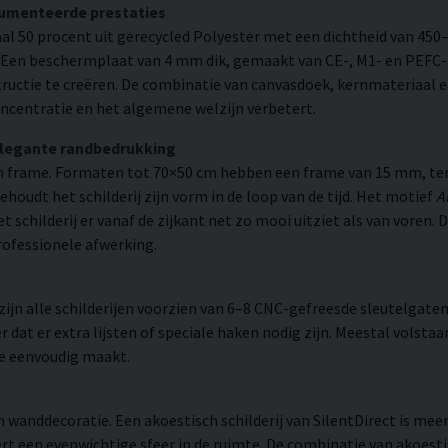
cumenteerde prestaties
l 50 procent uit gerecycled Polyester met een dichtheid van 450
. Een beschermplaat van 4 mm dik, gemaakt van CE-, M1- en PEFC-g
uctie te creëren. De combinatie van canvasdoek, kernmateriaal 
ncentratie en het algemene welzijn verbetert.
elegante randbedrukking
 frame. Formaten tot 70×50 cm hebben een frame van 15 mm, ter
udt het schilderij zijn vorm in de loop van de tijd. Het motief
A
et schilderij er vanaf de zijkant net zo mooi uitziet als van voren
rofessionele afwerking.
n alle schilderijen voorzien van 6–8 CNC-gefreesde sleutelgaten 
 dat er extra lijsten of speciale haken nodig zijn. Meestal volsta
ie eenvoudig maakt.
 wanddecoratie. Een akoestisch schilderij van SilentDirect is me
t een evenwichtige sfeer in de ruimte. De combinatie van akoestis