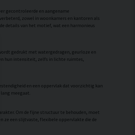
meer gecontroleerde en aangename
e verbeterd, zowel in woonkamers en kantoren als
 de details van het motief, wat een harmonieus
 wordt gedrukt met watergedragen, geurloze en
hun intensiteit, zelfs in lichte ruimtes,
stendigheid en een oppervlak dat voorzichtig kan
e lang meegaat.
rakter. Om de fijne structuur te behouden, moet
e een slijtvaste, flexibele oppervlakte die de