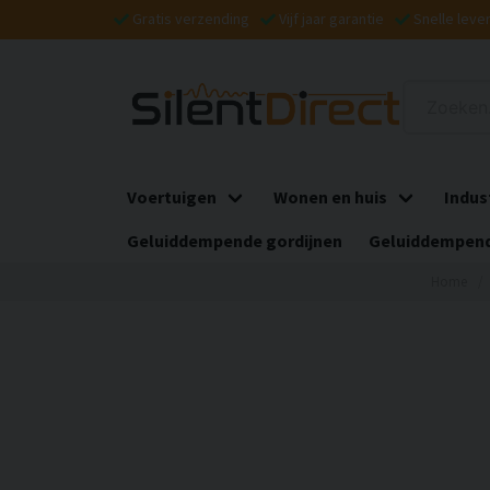
Gratis verzending
Vijf jaar garantie
Snelle leve
Voertuigen
Wonen en huis
Indus
Geluiddempende gordijnen
Geluiddempend
Home