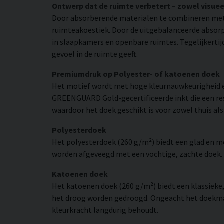
Ontwerp dat de ruimte verbetert – zowel visuee
Door absorberende materialen te combineren met
ruimteakoestiek. Door de uitgebalanceerde absorpt
in slaapkamers en openbare ruimtes. Tegelijkertij
gevoel in de ruimte geeft.
Premiumdruk op Polyester- of katoenen doek
Het motief wordt met hoge kleurnauwkeurigheid e
GREENGUARD Gold-gecertificeerde inkt die een resol
waardoor het doek geschikt is voor zowel thuis als
Polyesterdoek
Het polyesterdoek (260 g/m²) biedt een glad en 
worden afgeveegd met een vochtige, zachte doek. H
Katoenen doek
Het katoenen doek (260 g/m²) biedt een klassieke
het droog worden gedroogd. Ongeacht het doekmate
kleurkracht langdurig behoudt.