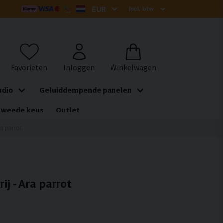
udio
Geluiddempende panelen
Tweede keus
Outlet
ra parrot
ij - Ara parrot