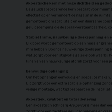
Akoestische kern met hoge dichtheid en gedo
De geluidsabsorberende kern bestaat voor minimaa
effectief op en vermindert de nagalm in de ruimte
gemonteerd om stabiliteit en een duurzame constr
geluidsdemping die de spraakverstaanbaarheid, co
Stabiel frame, nauwkeurige doekspanning en 
Elk bord wordt gemonteerd op een massief grenen
mm hebben. Door de nauwkeurige doekspanning beho
wat zorgt voor een stijlvolle galerielook waarbij h
lijnen en een nauwkeurige afdruk zorgt voor een p
Eenvoudige ophanging
Om het ophangen eenvoudig en soepel te maken, zij
Dit zorgt voor een extra stabiele ophanging zonder
veilige montage, wat tijd bespaart en de installat
Akoestiek, kwaliteit en totaalbeleving
Een akoestisch schilderij
Ara parrot
is meer dan een
zorgt voor een zachtere geluidsomgeving en creëer