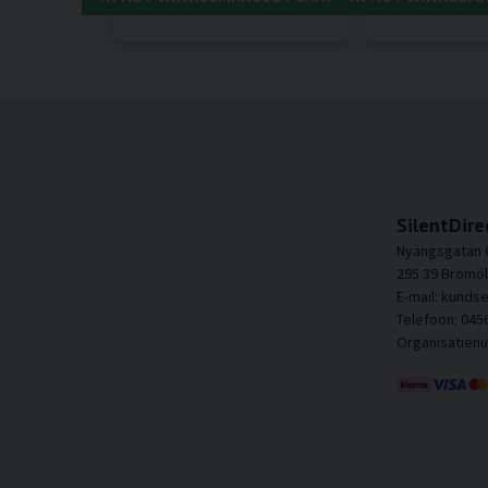
SilentDire
Nyängsgatan 
295 39 Bromöl
E-mail: kunds
Telefoon: 045
Organisatien