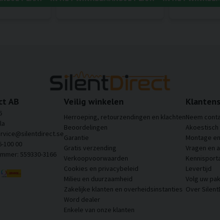
ct AB
Veilig winkelen
Klantens
6
Herroeping, retourzendingen en klachten
Neem conta
la
Beoordelingen
Akoestisch
ervice@silentdirect.se
Garantie
Montage en 
6-100 00
Gratis verzending
Vragen en 
ummer: 559330-3166
Verkoopvoorwaarden
Kennisporta
Cookies en privacybeleid
Levertijd
Milieu en duurzaamheid
Volg uw pak
Zakelijke klanten en overheidsinstanties
Over Silent
Word dealer
Enkele van onze klanten