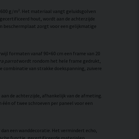
–600 g/m². Het materiaal vangt geluidsgolven
ecertificeerd hout, wordt aan de achterzijde
en beschermplaat zorgt voor een gelijkmatige
wijl formaten vanaf 90×60 cm een frame van 20
ra parrot
wordt rondom het hele frame gedrukt,
. De combinatie van strakke doekspanning, zuivere
aan de achterzijde, afhankelijk van de afmeting.
an één of twee schroeven per paneel voor een
er dan een wanddecoratie. Het vermindert echo,
che functie, gecertificeerde materialen,