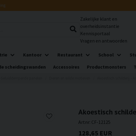
ring
Zakelijke klant en
overheidsinstantie
Kennisportaal
Vragen en antwoorden
trie
Kantoor
Restaurant
School
St
e scheidingswanden
Accessoires
Productmonsters
Geluiddempende panelen
Dieren en wilde motieven
Akoestisch schilderij - A
Akoestisch schilder
Artnr:
CF-12125
128,65 EUR