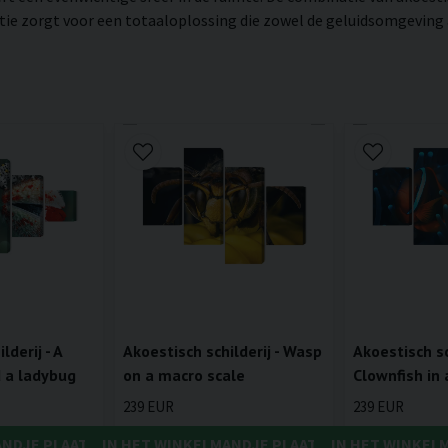
 zorgt voor een totaaloplossing die zowel de geluidsomgeving als
lderij - A
Akoestisch schilderij - Wasp
Akoestisch sch
d a ladybug
on a macro scale
Clownfish in
239 EUR
239 EUR
ANDJE PLAATSEN
IN HET WINKELMANDJE PLAATSEN
IN HET WINKEL