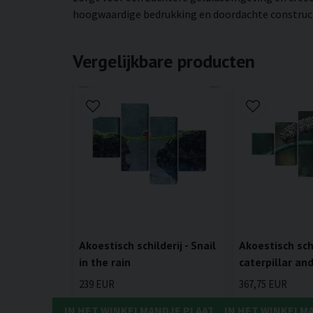
hoogwaardige bedrukking en doordachte constructie
Vergelijkbare producten
Akoestisch schilderij - Snail
Akoestisch schi
in the rain
caterpillar an
239 EUR
367,75 EUR
IN HET WINKELMANDJE PLAATSEN
IN HET WINKELM