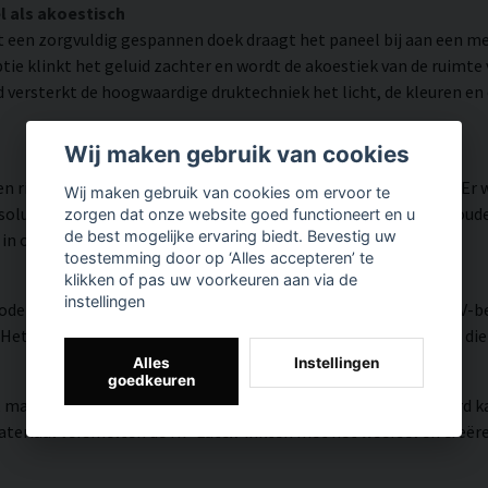
l als akoestisch
 een zorgvuldig gespannen doek draagt het paneel bij aan een 
ie klinkt het geluid zachter en wordt de akoestiek van de ruimt
d versterkt de hoogwaardige druktechniek het licht, de kleuren en
Wij maken gebruik van cookies
n rijk aan details weergegeven dankzij HP Latex-technologie. Er
Wij maken gebruik van cookies om ervoor te
utie tot 300 DPI biedt. De kleuren zijn UV-bestendig en behouden 
zorgen dat onze website goed functioneert en u
de best mogelijke ervaring biedt. Bevestig uw
 in openbare ruimtes.
toestemming door op ‘Alles accepteren’ te
klikken of pas uw voorkeuren aan via de
instellingen
modern oppervlak met hoge kleurnauwkeurigheid, zeer goede UV-be
et resultaat is een moderne, heldere en kleurrijke uitstraling di
Alles
Instellingen
goedkeuren
, matte textuur met natuurlijke warmte en een handgeschilderd ka
riaal versmelten de HP Latex-inkten met het weefsel en creëren z