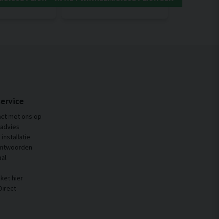
ervice
ct met ons op
 advies
installatie
antwoorden
al
ket hier
Direct