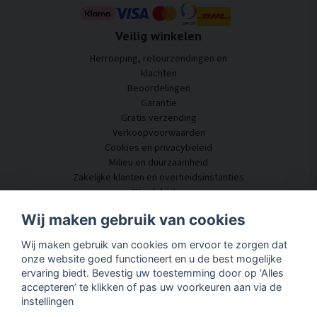
Veilig winkelen
Herroeping, retourzendingen en
klachten
Beoordelingen
Garantie
Gratis verzending
Verkoopvoorwaarden
Cookies en privacybeleid
Milieu en duurzaamheid
Zakelijke klanten en overheidsinstanties
Word dealer
Enkele van onze klanten
Wij maken gebruik van cookies
Klantenservice
Wij maken gebruik van cookies om ervoor te zorgen dat
Neem contact met ons op
onze website goed functioneert en u de best mogelijke
Akoestisch advies
ervaring biedt. Bevestig uw toestemming door op ‘Alles
Montage en installatie
accepteren’ te klikken of pas uw voorkeuren aan via de
Vragen en antwoorden
instellingen
Kennisportaal