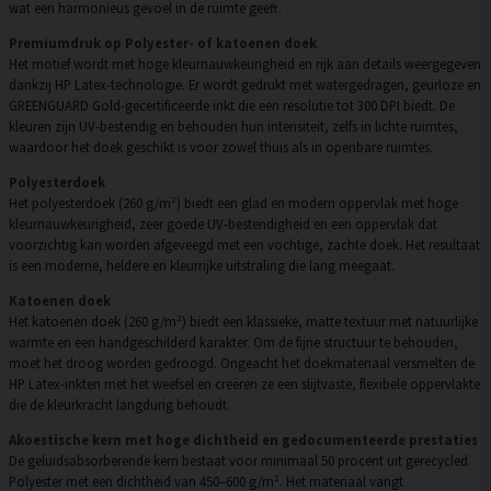
wat een harmonieus gevoel in de ruimte geeft.
Premiumdruk op Polyester- of katoenen doek
Het motief wordt met hoge kleurnauwkeurigheid en rijk aan details weergegeven
dankzij HP Latex-technologie. Er wordt gedrukt met watergedragen, geurloze en
GREENGUARD Gold-gecertificeerde inkt die een resolutie tot 300 DPI biedt. De
kleuren zijn UV-bestendig en behouden hun intensiteit, zelfs in lichte ruimtes,
waardoor het doek geschikt is voor zowel thuis als in openbare ruimtes.
Polyesterdoek
Het polyesterdoek (260 g/m²) biedt een glad en modern oppervlak met hoge
kleurnauwkeurigheid, zeer goede UV-bestendigheid en een oppervlak dat
voorzichtig kan worden afgeveegd met een vochtige, zachte doek. Het resultaat
is een moderne, heldere en kleurrijke uitstraling die lang meegaat.
Katoenen doek
Het katoenen doek (260 g/m²) biedt een klassieke, matte textuur met natuurlijke
warmte en een handgeschilderd karakter. Om de fijne structuur te behouden,
moet het droog worden gedroogd. Ongeacht het doekmateriaal versmelten de
HP Latex-inkten met het weefsel en creëren ze een slijtvaste, flexibele oppervlakte
die de kleurkracht langdurig behoudt.
Akoestische kern met hoge dichtheid en gedocumenteerde prestaties
De geluidsabsorberende kern bestaat voor minimaal 50 procent uit gerecycled
Polyester met een dichtheid van 450–600 g/m². Het materiaal vangt