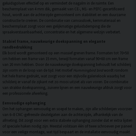
geluidsgolven effectief op en vermindert de nagalm in de ruimte. Een
beschermplaat van 4 mm dik, gemaakt van CE-, M1- en PEFC-gecertificeerd
hout, wordt aan de achterzijde gemonteerd om stabiliteit en een duurzame
constructie te creëren. De combinatie van canvasdoek, kernmateriaal en
beschermplaat zorgt voor een gelijkmatige geluidsdemping die de
spraakverstaanbaarheid, concentratie en het algemene welzijn verbetert.
Stabiel frame, nauwkeurige doekspanning en elegante
randbedrukking
Elk bord wordt gemonteerd op een massief grenen frame. Formaten tot 70×50
cm hebben een frame van 15 mm, terwijl formaten vanaf 90×60 cm een frame
van 20 mm hebben. Door de nauwkeurige doekspanning behoudt het schilderij
zijn vorm in de loop van de tijd. Het motief
Hummingbird bird
wordt rondom
het hele frame gedrukt, wat zorgt voor een stijlvolle galerielook waarbij het
schilderij er vanaf de zijkant net zo mooi uitziet als van voren. De combinatie
van strakke doekspanning, zuivere lijnen en een nauwkeurige afdruk zorgt voor
een professionele afwerking.
Eenvoudige ophanging
Om het ophangen eenvoudig en soepel te maken, zijn alle schilderijen voorzien
van 6–8 CNC-gefreesde sleutelgaten aan de achterzijde, afhankelijk van de
afmeting. Dit zorgt voor een extra stabiele ophanging zonder dat er extra lijsten
of speciale haken nodig zijn. Meestal volstaan één of twee schroeven per paneel
voor een veilige montage, wat tijd bespaart en de installatie eenvoudig maakt.