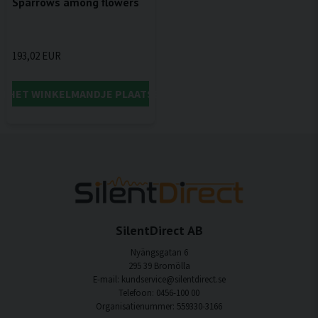
Sparrows among flowers
193,02 EUR
IN HET WINKELMANDJE PLAATSEN
SilentDirect AB
Nyängsgatan 6
295 39 Bromölla
E-mail: kundservice@silentdirect.se
Telefoon: 0456-100 00
Organisatienummer: 559330-3166