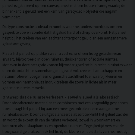
paneel is gebaseerd op een canvaspaneel met een houten frame, waarbij de
binnenkant is gevuld met een kern van gerecycled Polyester die nagalm
vermindert.
Dit type constructie is ideaal in ruimtes waar het anders moeilijk is om een
gesprek te voeren zonder dat het geluid hard of scherp overkomt. Het paneel
helpt bij het creëren van een zachter achtergrondgeluid en een aangenamere
geluidsomgeving.
Plaats het paneel op plekken waar u veel echo of een hoog geluidsniveau
ervaart, bijvoorbeeld in open ruimtes, thuiskantoren of sociale ruimtes.
Motieven in deze categorie komen bijzonder goed tot hun recht in ruimtes waar
u een doordacht en samenhangend gevoel wilt creëren. Landschappen en
natuurmotieven voegen een organische zachtheid toe, waarbij kleuren en
vormen een harmonieuze indruk creëren die zowel in lichte als in meer
gedempte interieurs werkt.
Ontwerp dat de ruimte verbetert – zowel visueel als akoestisch
Door absorberende materialen te combineren met een zorgvuldig gespannen
doek draagt het paneel bij aan een meer gecontroleerde en aangename
ruimteakoestiek. Door de uitgebalanceerde absorptie klinkt het geluid zachter
en wordt de akoestiek van de ruimte verbeterd, zowel in woonkamers en
kantoren als in slaapkamers en openbare ruimtes. Tegelijkertijd versterkt de
hoogwaardige druktechniek het licht, de kleuren en de details van het motief,