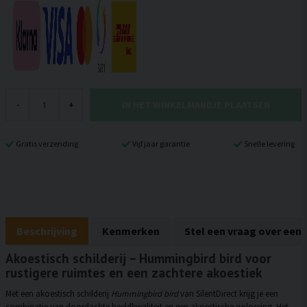
IN HET WINKELMANDJE PLAATSEN
-
+
Gratis verzending
Vijf jaar garantie
Snelle levering
Beschrijving
Kenmerken
Stel een vraag over een
Akoestisch schilderij – Hummingbird bird voor
rustigere ruimtes en een zachtere akoestiek
Met een akoestisch schilderij
Hummingbird bird
van SilentDirect krijg je een
combinatie van doordachte beeldkwaliteit en een akoestische oplossing. Het