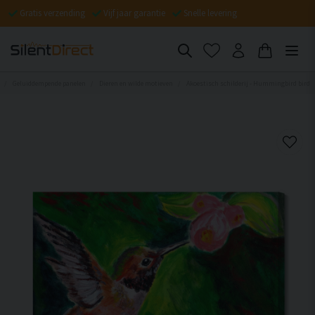
Gratis verzending
Vijf jaar garantie
Snelle levering
Geluiddempende panelen
Dieren en wilde motieven
Akoestisch schilderij - Hummingbird bird