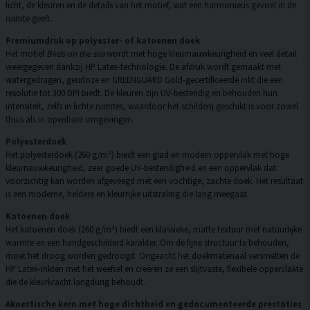
licht, de kleuren en de details van het motief, wat een harmonieus gevoel in de
ruimte geeft.
Premiumdruk op polyester- of katoenen doek
Het motief
Birds on the sea
wordt met hoge kleurnauwkeurigheid en veel detail
weergegeven dankzij HP Latex-technologie. De afdruk wordt gemaakt met
watergedragen, geurloze en GREENGUARD Gold-gecertificeerde inkt die een
resolutie tot 300 DPI biedt. De kleuren zijn UV-bestendig en behouden hun
intensiteit, zelfs in lichte ruimtes, waardoor het schilderij geschikt is voor zowel
thuis als in openbare omgevingen.
Polyesterdoek
Het polyesterdoek (260 g/m²) biedt een glad en modern oppervlak met hoge
kleurnauwkeurigheid, zeer goede UV-bestendigheid en een oppervlak dat
voorzichtig kan worden afgeveegd met een vochtige, zachte doek. Het resultaat
is een moderne, heldere en kleurrijke uitstraling die lang meegaat.
Katoenen doek
Het katoenen doek (260 g/m²) biedt een klassieke, matte textuur met natuurlijke
warmte en een handgeschilderd karakter. Om de fijne structuur te behouden,
moet het droog worden gedroogd. Ongeacht het doekmateriaal versmelten de
HP Latex-inkten met het weefsel en creëren ze een slijtvaste, flexibele oppervlakte
die de kleurkracht langdurig behoudt.
Akoestische kern met hoge dichtheid en gedocumenteerde prestaties