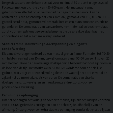
De geluidsabsorberende kern bestaat voor minimaal 50 procent uit gerecycled
Polyester met een dichtheid van 450–600 g/m². Het materiaal vangt
geluidsgolven effectief op en vermindert de nagalm in de ruimte. Aan de
achterzijde is een beschermplaat van 4 mm dik, gemaakt van CE-, M1- en PEFC-
gecertificeerd hout, gemonteerd om stabiliteit en een duurzame constructie te
garanderen. De combinatie van canvasdoek, kernmateriaal en beschermplaat
zorgt voor een gelijkmatige geluidsdemping die de spraakverstaanbaarheid,
concentratie en het algemene welzijn verbetert.
Stabiel frame, nauwkeurige doekspanning en elegante
randafwerking
Elk paneel wordt gemonteerd op een massief grenen frame. Formaten tot 70×50
cm hebben een lijst van 15 mm, terwijl formaten vanaf 90×60 cm een lijst van 20
mm hebben. Door de nauwkeurige doekspanning behoudt het bord zijn vorm in
de loop van de tijd. Het motief
Birds on the sea
wordt rondom de hele lijst
gedrukt, wat zorgt voor een stijlvolle galerielook waarbij het bord er vanaf de
zijkant net zo mooi uitziet als van voren. De combinatie van strakke
doekspanning, zuivere lijnen en nauwkeurige afdruk zorgt voor een
professionele afwerking.
Eenvoudige ophanging
Om het ophangen eenvoudig en soepel te maken, zijn alle schilderijen voorzien
van 6–8 CNC-gefreesde sleutelgaten aan de achterzijde, afhankelijk van de
afmeting. Dit zorgt voor een extra stabiele ophanging zonder dat er extra lijsten