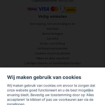
Organisatienummer: 559330-3166
Veilig winkelen
Herroeping, retourzendingen en
klachten
Beoordelingen
Garantie
Gratis verzending
Verkoopvoorwaarden
Cookies en privacybeleid
Milieu en duurzaamheid
Zakelijke klanten en overheidsinstanties
Word dealer
Enkele van onze klanten
Wij maken gebruik van cookies
Klantenservice
Wij maken gebruik van cookies om ervoor te zorgen dat
Neem contact met ons op
onze website goed functioneert en u de best mogelijke
Akoestisch advies
ervaring biedt. Bevestig uw toestemming door op ‘Alles
Montage en installatie
accepteren’ te klikken of pas uw voorkeuren aan via de
Vragen en antwoorden
instellingen