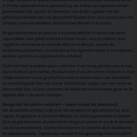
in Zweden gemonteerd en is gebaseerd op een stabiel canvaspaneel met een
grenenhouten lijst, waarbij de binnenkant van de lijst is gevuld met een
geluidsabsorberende kern van gerecycled Polyester. Door deze constructie is het
schilderij zowel een esthetisch als functioneel element in de ruimte.
De geluidsabsorberende opbouw is bijzonder effectief in ruimtes met harde
oppervlakken waar geluid weerkaatst tussen muren, vloer en plafond. Door
nagalm te verminderen en storende reflecties te dempen, worden de
spraakverstaanbaarheid, concentratie en het algemene welzijn in woonkamers,
keukens, kantoren en vergaderruimtes verbeterd.
Plaats het bord op plekken waar u veel echo of een hoog geluidsniveau ervaart,
bijvoorbeeld in open ruimtes, thuiskantoren of sociale ruimtes. Motieven in deze
categorie komen vooral goed tot hun recht in ruimtes waar u een doordachte
en samenhangende sfeer wilt creëren. Diermotieven zorgen voor een warme en
persoonlijke sfeer, waarbij contrasten en details het motief karakter geven en de
algehele sfeer in de ruimte verdiepen.
Design dat de ruimte verbetert – zowel visueel als akoestisch
Het akoestische schilderij zorgt voor een aangenamer geluidslandschap door
nagalm te egaliseren en storende reflecties van harde oppervlakken te dempen.
Door de gebalanceerde absorptie klinkt het geluid zachter en wordt de akoestiek
van de ruimte verbeterd, zowel in woonkamers en kantoren als in slaapkamers
en openbare ruimtes. Tegelijkertijd versterkt de hoogwaardige druktechniek het