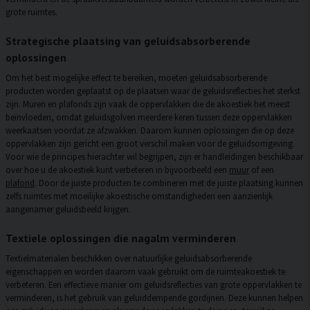
grote ruimtes.
Strategische plaatsing van geluidsabsorberende
oplossingen
Om het best mogelijke effect te bereiken, moeten geluidsabsorberende
producten worden geplaatst op de plaatsen waar de geluidsreflecties het sterkst
zijn. Muren en plafonds zijn vaak de oppervlakken die de akoestiek het meest
beïnvloeden, omdat geluidsgolven meerdere keren tussen deze oppervlakken
weerkaatsen voordat ze afzwakken. Daarom kunnen oplossingen die op deze
oppervlakken zijn gericht een groot verschil maken voor de geluidsomgeving.
Voor wie de principes hierachter wil begrijpen, zijn er handleidingen beschikbaar
over hoe u de akoestiek kunt verbeteren in bijvoorbeeld een
muur
of een
plafond
. Door de juiste producten te combineren met de juiste plaatsing kunnen
zelfs ruimtes met moeilijke akoestische omstandigheden een aanzienlijk
aangenamer geluidsbeeld krijgen.
Textiele oplossingen die nagalm verminderen
Textielmaterialen beschikken over natuurlijke geluidsabsorberende
eigenschappen en worden daarom vaak gebruikt om de ruimteakoestiek te
verbeteren. Een effectieve manier om geluidsreflecties van grote oppervlakken te
verminderen, is het gebruik van
geluiddempende gordijnen
. Deze kunnen helpen