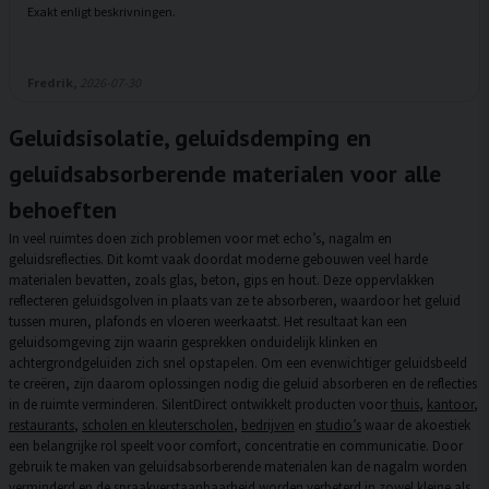
Exakt enligt beskrivningen.
Fredrik,
2026-07-30
Geluidsisolatie, geluidsdemping en
geluidsabsorberende materialen voor alle
behoeften
In veel ruimtes doen zich problemen voor met echo’s, nagalm en
geluidsreflecties. Dit komt vaak doordat moderne gebouwen veel harde
materialen bevatten, zoals glas, beton, gips en hout. Deze oppervlakken
reflecteren geluidsgolven in plaats van ze te absorberen, waardoor het geluid
tussen muren, plafonds en vloeren weerkaatst. Het resultaat kan een
geluidsomgeving zijn waarin gesprekken onduidelijk klinken en
achtergrondgeluiden zich snel opstapelen. Om een evenwichtiger geluidsbeeld
te creëren, zijn daarom oplossingen nodig die geluid absorberen en de reflecties
in de ruimte verminderen. SilentDirect ontwikkelt producten voor
thuis
,
kantoor
,
restaurants
,
scholen en kleuterscholen
,
bedrijven
en
studio’s
waar de akoestiek
een belangrijke rol speelt voor comfort, concentratie en communicatie. Door
gebruik te maken van geluidsabsorberende materialen kan de nagalm worden
verminderd en de spraakverstaanbaarheid worden verbeterd in zowel kleine als