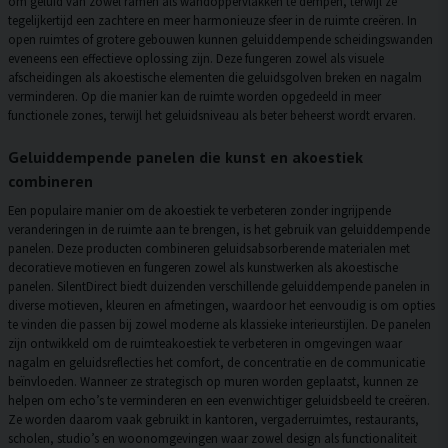
om geluid van zowel ramen als wandoppervlakken te dempen, terwijl ze
tegelijkertijd een zachtere en meer harmonieuze sfeer in de ruimte creëren. In
open ruimtes of grotere gebouwen kunnen
geluiddempende scheidingswanden
eveneens een effectieve oplossing zijn. Deze fungeren zowel als visuele
afscheidingen als akoestische elementen die geluidsgolven breken en nagalm
verminderen. Op die manier kan de ruimte worden opgedeeld in meer
functionele zones, terwijl het geluidsniveau als beter beheerst wordt ervaren.
Geluiddempende panelen die kunst en akoestiek
combineren
Een populaire manier om de akoestiek te verbeteren zonder ingrijpende
veranderingen in de ruimte aan te brengen, is het gebruik van
geluiddempende
panelen
. Deze producten combineren geluidsabsorberende materialen met
decoratieve motieven en fungeren zowel als kunstwerken als akoestische
panelen. SilentDirect biedt duizenden verschillende geluiddempende panelen in
diverse motieven, kleuren en afmetingen, waardoor het eenvoudig is om opties
te vinden die passen bij zowel moderne als klassieke interieurstijlen. De panelen
zijn ontwikkeld om de ruimteakoestiek te verbeteren in omgevingen waar
nagalm en geluidsreflecties het comfort, de concentratie en de communicatie
beïnvloeden. Wanneer ze strategisch op muren worden geplaatst, kunnen ze
helpen om echo’s te verminderen en een evenwichtiger geluidsbeeld te creëren.
Ze worden daarom vaak gebruikt in kantoren, vergaderruimtes, restaurants,
scholen, studio’s en woonomgevingen waar zowel design als functionaliteit