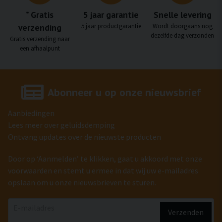
* Gratis
5 jaar garantie
Snelle levering
verzending
5 jaar productgarantie
Wordt doorgaans nog
dezelfde dag verzonden
Gratis verzending naar
een afhaalpunt
Abonneer u op onze nieuwsbrief
Aanbiedingen
Lees meer over geluidsdemping
Ontvang updates over de nieuwste producten
Door op ‘Aanmelden’ te klikken, gaat u akkoord met onze
voorwaarden en stemt u ermee in dat wij uw e-mailadres
opslaan om u onze nieuwsbrieven te sturen.
email
E-mailadres
Verzenden