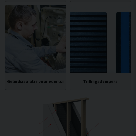
Geluidsisolatie voor voertuigen
Trillingsdempers