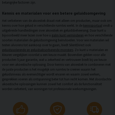
belangrijke factoren zijn.
Kennis en materialen voor een betere geluidsomgeving
Het verbeteren van de akoestiek draait niet alleen om producten, maar ook om
kennis over hoe geluid in verschillende ruimtes werkt. In de
kennisportaal
vindt u
uitgebreide handleidingen over akoestiek en geluidsbeheersing. Daar kunt u
bijvoorbeeld meer lezen over hoe u
galm kunt verminderen
en hoe verschillende
soorten materialen de geluidsomgeving beïnvloeden. Voor wie materialen wil
testen alvorens tot aankoop over te gaan, biedt SilentDirect ook
geluidsisolerende en geluidsabsorberende monsters
. Zo kunt u materialen en
kleuren vergelijken voordat u een keuze maakt. Bovendien gelden voor alle
producten
5 jaar garantie
, wat u zekerheid en vertrouwen biedt bij uw keuze
voor een akoestische oplossing. Door kennis van akoestiek te combineren met
de juiste producten is het mogelijk om ruimtes te creëren waarin het
geluidsniveau als evenwichtiger wordt ervaren en waarin zowel werken,
gesprekken voeren als ontspanning beter tot hun recht komen. Met doordachte
akoestische oplossingen kunnen zowel het comfort als de functionaliteit
worden verbeterd, van woningen tot professionele werkomgevingen.