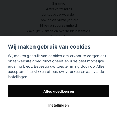
Garantie
Gratis verzending
Verkoopvoorwaarden
Cookies en privacybeleid
Milieu en duurzaamheid
Zakelijke klanten en overheidsinstanties
Word dealer
Enkele van onze klanten
Wij maken gebruik van cookies
Klantenservice
Wij maken gebruik van cookies om ervoor te zorgen dat
Neem contact met ons op
onze website goed functioneert en u de best mogelijke
Akoestisch advies
ervaring biedt. Bevestig uw toestemming door op ‘Alles
Montage en installatie
accepteren’ te klikken of pas uw voorkeuren aan via de
Vragen en antwoorden
instellingen
Kennisportaal
Levertijd
Volg uw pakket hier
Alles goedkeuren
Over SilentDirect
Instellingen
Powered by Nyehandel AB