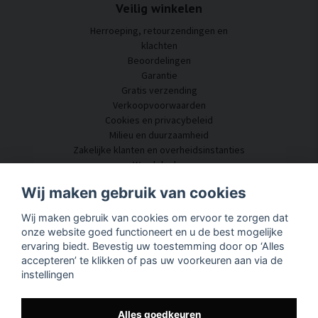
Veilig winkelen
Herroeping, retourzendingen en
klachten
Beoordelingen
Garantie
Gratis verzending
Verkoopvoorwaarden
Cookies en privacybeleid
Milieu en duurzaamheid
Zakelijke klanten en overheidsinstanties
Word dealer
Enkele van onze klanten
Wij maken gebruik van cookies
Klantenservice
Wij maken gebruik van cookies om ervoor te zorgen dat
Neem contact met ons op
onze website goed functioneert en u de best mogelijke
Akoestisch advies
ervaring biedt. Bevestig uw toestemming door op ‘Alles
Montage en installatie
accepteren’ te klikken of pas uw voorkeuren aan via de
Vragen en antwoorden
instellingen
Kennisportaal
Levertijd
Volg uw pakket hier
Alles goedkeuren