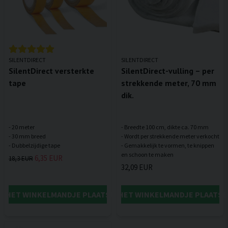
SILENTDIRECT
SILENTDIRECT
SilentDirect versterkte
SilentDirect-vulling – per
tape
strekkende meter, 70 mm
dik.
- 20 meter
- Breedte 100 cm, dikte ca. 70 mm
- 30 mm breed
- Wordt per strekkende meter verkocht
- Gemakkelijk te vormen, te knippen
6,35 EUR
18,3 EUR
32,09 EUR
IN HET WINKELMANDJE PLAATSEN
IN HET WINKELMANDJE PLAATSE