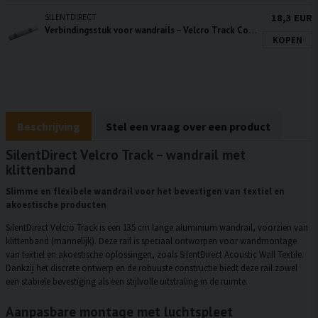
SILENTDIRECT
18,3 EUR
Verbindingsstuk voor wandrails – Velcro Track Connector
KOPEN
Beschrijving
Stel een vraag over een product
SilentDirect Velcro Track – wandrail met
klittenband
Slimme en flexibele wandrail voor het bevestigen van textiel en
akoestische producten
SilentDirect Velcro Track is een 135 cm lange aluminium wandrail, voorzien van
klittenband (mannelijk). Deze rail is speciaal ontworpen voor wandmontage
van textiel en akoestische oplossingen, zoals SilentDirect Acoustic Wall Textile.
Dankzij het discrete ontwerp en de robuuste constructie biedt deze rail zowel
een stabiele bevestiging als een stijlvolle uitstraling in de ruimte.
Aanpasbare montage met luchtspleet