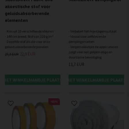
akoestische stof voor
geluidsabsorberende
elementen
- Kies uit 10 verschillende kleuren
- Verbetert het montageresultaat
- 140 cm breed. Stof van 220 g/m²
- Ideaal voor zelfklevende
- Dezelfde stof als die voor onze
dempingsmatten
- Vergemakkelijkt de applicatie en
zorgt voor een gelijkmatige en
22,9 EUR
27,5 EUR
13,7 EUR
IN HET WINKELMANDJE PLAATSEN
IN HET WINKELMANDJE PLAATSE
-65%