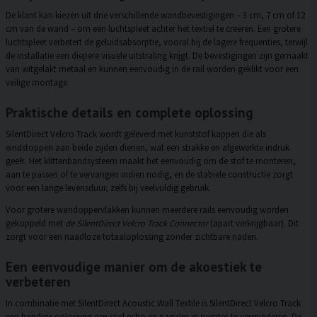
De klant kan kiezen uit drie verschillende wandbevestigingen – 3 cm, 7 cm of 12
cm van de wand – om een luchtspleet achter het textiel te creëren. Een grotere
luchtspleet verbetert de geluidsabsorptie, vooral bij de lagere frequenties, terwijl
de installatie een diepere visuele uitstraling krijgt. De bevestigingen zijn gemaakt
van witgelakt metaal en kunnen eenvoudig in de rail worden geklikt voor een
veilige montage.
Praktische details en complete oplossing
SilentDirect Velcro Track wordt geleverd met kunststof kappen die als
eindstoppen aan beide zijden dienen, wat een strakke en afgewerkte indruk
geeft. Het klittenbandsysteem maakt het eenvoudig om de stof te monteren,
aan te passen of te vervangen indien nodig, en de stabiele constructie zorgt
voor een lange levensduur, zelfs bij veelvuldig gebruik.
Voor grotere wandoppervlakken kunnen meerdere rails eenvoudig worden
gekoppeld met
de SilentDirect Velcro Track Connector
(apart verkrijgbaar). Dit
zorgt voor een naadloze totaaloplossing zonder zichtbare naden.
Een eenvoudige manier om de akoestiek te
verbeteren
In combinatie met SilentDirect Acoustic Wall Textile is SilentDirect Velcro Track
een handige oplossing om snel echo en nagalm in ruimtes te verminderen. De