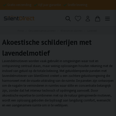
Gratis verzending
Vijf jaar garantie
Snelle levering
Home
Geluiddempende panelen
Bloemen en planten
Lavendel
Akoestische schilderijen met
lavendelmotief
Lavendelmotieven worden vaak gebruikt in omgevingen waar rust en
ontspanning centraal staan, maar weinig oplossingen houden rekening met de
invloed van geluid op de totale beleving. Met geluiddempende panelen met
lavendelmotieven van SilentDirect creëert u een zachtere geluidsomgeving die
harmonieert met de visuele uitstraling van de ruimte. De panelen zijn ontworpen
om de nagalm te verminderen in ruimtes waar stilte en concentratie belangrijk
zijn, zonder dat het interieur technisch of opdringerig aanvoelt. Door
akoestische expertise te combineren met op de natuur geïnspireerde motieven,
wordt een oplossing geboden die bijdraagt aan langdurig comfort, evenwicht
en een aangenamere ruimte om in te verblijven.