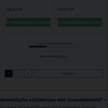
128,65 EUR
128,65 EUR
IN HET WINKELMANDJE PLAATSEN
IN HET WINKELMANDJE PLAATSE
Toont 1-28 van 80 in Lavendel
Meer weergeven...
1
2
3
Volgende »
Akoestische schilderijen met lavendelmotief –
rustige akoestiek met de harmonie van de