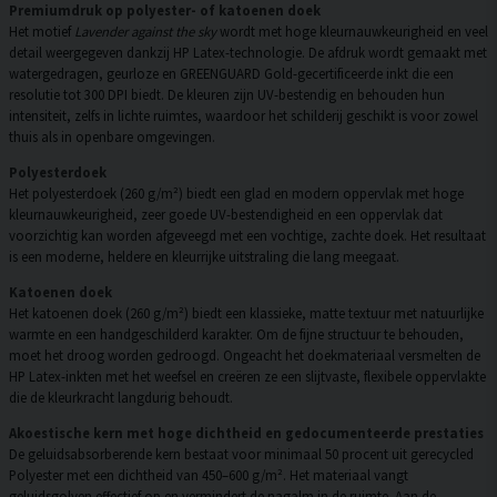
Premiumdruk op polyester- of katoenen doek
Het motief
Lavender against the sky
wordt met hoge kleurnauwkeurigheid en veel
detail weergegeven dankzij HP Latex-technologie. De afdruk wordt gemaakt met
watergedragen, geurloze en GREENGUARD Gold-gecertificeerde inkt die een
resolutie tot 300 DPI biedt. De kleuren zijn UV-bestendig en behouden hun
intensiteit, zelfs in lichte ruimtes, waardoor het schilderij geschikt is voor zowel
thuis als in openbare omgevingen.
Polyesterdoek
Het polyesterdoek (260 g/m²) biedt een glad en modern oppervlak met hoge
kleurnauwkeurigheid, zeer goede UV-bestendigheid en een oppervlak dat
voorzichtig kan worden afgeveegd met een vochtige, zachte doek. Het resultaat
is een moderne, heldere en kleurrijke uitstraling die lang meegaat.
Katoenen doek
Het katoenen doek (260 g/m²) biedt een klassieke, matte textuur met natuurlijke
warmte en een handgeschilderd karakter. Om de fijne structuur te behouden,
moet het droog worden gedroogd. Ongeacht het doekmateriaal versmelten de
HP Latex-inkten met het weefsel en creëren ze een slijtvaste, flexibele oppervlakte
die de kleurkracht langdurig behoudt.
Akoestische kern met hoge dichtheid en gedocumenteerde prestaties
De geluidsabsorberende kern bestaat voor minimaal 50 procent uit gerecycled
Polyester met een dichtheid van 450–600 g/m². Het materiaal vangt
geluidsgolven effectief op en vermindert de nagalm in de ruimte. Aan de