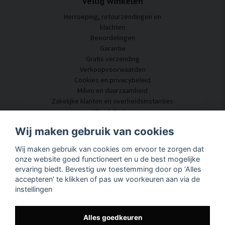
Veilig winkelen
Herroeping, retourzendingen en
klachten
Beoordelingen
Garantie
Gratis verzending
Verkoopvoorwaarden
Cookies en privacybeleid
Milieu en duurzaamheid
Zakelijke klanten en overheidsinstanties
Word dealer
Enkele van onze klanten
Wij maken gebruik van cookies
Klantenservice
Wij maken gebruik van cookies om ervoor te zorgen dat
Neem contact met ons op
onze website goed functioneert en u de best mogelijke
Akoestisch advies
ervaring biedt. Bevestig uw toestemming door op ‘Alles
Montage en installatie
accepteren’ te klikken of pas uw voorkeuren aan via de
Vragen en antwoorden
instellingen
Kennisportaal
Levertijd
Volg uw pakket hier
Alles goedkeuren
Over SilentDirect