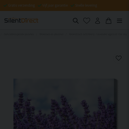
Gratis verzending
Vijf jaar garantie
Snelle levering
Geluiddempende panelen
Bloemen en planten
Akoestisch schilderij - Lavender against the sky