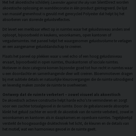
Met het akoestische schilderij
Lavender against the sky
van SilentDirect worden
akoestische oplossing en wanddecoratie in één product geïntegreerd. De lijst
van massief grenenhout is gevuld met gerecycled Polyester dat helpt bij het
absorberen van storende geluidsreflecties.
Dit levert een merkbaar effect op in ruimtes waar het geluidsniveau anders snel
oploopt, bijvoorbeeld in keukens, woonkamers, open kantoren of
vergaderruimtes. Het paneel helpt het waargenomen geluidsvolume te verlagen
en een aangenamer geluidslandschap te creëren.
Plaats het paneel op plekken waar u veel echo of een hoog geluidsniveau
ervaart, bijvoorbeeld in open ruimtes, thuiskantoren of sociale ruimtes.
Motieven in deze categorie komen bijzonder goed tot hun recht in ruimtes waar
u een doordachte en samenhangende sfeer wilt creëren. Bloemmotieven dragen
bij met subtiele details en natuurlijke kleurovergangen die de ruimte uitnodigend
en levendig maken zonder de ruimte te overheersen.
Ontwerp dat de ruimte verbetert – zowel visueel als akoestisch
De akoestisch actieve constructie helpt harde echo's te verminderen en zorgt
voor een zachter totaalgevoel in de ruimte. Door de gebalanceerde absorptie
klinkt het geluid zachter en wordt de akoestiek van de ruimte verbeterd, zowel in
woonkamers en kantoren als in slaapkamers en openbare ruimtes. Tegelijkertijd
versterkt de hoogwaardige druktechniek het licht, de kleuren en de details van
het motief, wat een harmonieus gevoel in de ruimte geeft.