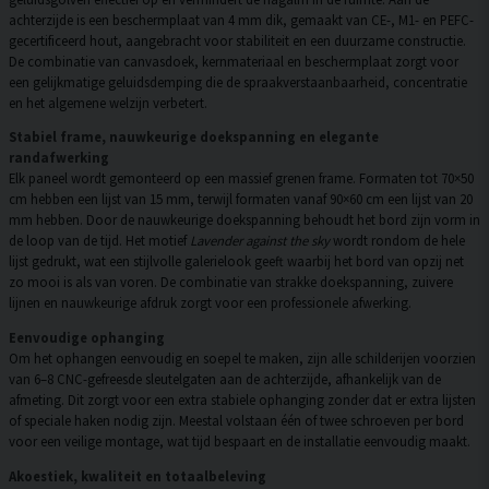
achterzijde is een beschermplaat van 4 mm dik, gemaakt van CE-, M1- en PEFC-
gecertificeerd hout, aangebracht voor stabiliteit en een duurzame constructie.
De combinatie van canvasdoek, kernmateriaal en beschermplaat zorgt voor
een gelijkmatige geluidsdemping die de spraakverstaanbaarheid, concentratie
en het algemene welzijn verbetert.
Stabiel frame, nauwkeurige doekspanning en elegante
randafwerking
Elk paneel wordt gemonteerd op een massief grenen frame. Formaten tot 70×50
cm hebben een lijst van 15 mm, terwijl formaten vanaf 90×60 cm een lijst van 20
mm hebben. Door de nauwkeurige doekspanning behoudt het bord zijn vorm in
de loop van de tijd. Het motief
Lavender against the sky
wordt rondom de hele
lijst gedrukt, wat een stijlvolle galerielook geeft waarbij het bord van opzij net
zo mooi is als van voren. De combinatie van strakke doekspanning, zuivere
lijnen en nauwkeurige afdruk zorgt voor een professionele afwerking.
Eenvoudige ophanging
Om het ophangen eenvoudig en soepel te maken, zijn alle schilderijen voorzien
van 6–8 CNC-gefreesde sleutelgaten aan de achterzijde, afhankelijk van de
afmeting. Dit zorgt voor een extra stabiele ophanging zonder dat er extra lijsten
of speciale haken nodig zijn. Meestal volstaan één of twee schroeven per bord
voor een veilige montage, wat tijd bespaart en de installatie eenvoudig maakt.
Akoestiek, kwaliteit en totaalbeleving