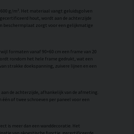
–600 g/m². Het materiaal vangt geluidsgolven
ecertificeerd hout, wordt aan de achterzijde
en beschermplaat zorgt voor een gelijkmatige
wijl formaten vanaf 90×60 cm een frame van 20
wordt rondom het hele frame gedrukt, wat een
e van strakke doekspanning, zuivere lijnen en een
aan de achterzijde, afhankelijk van de afmeting.
an één of twee schroeven per paneel voor een
rect is meer dan een wanddecoratie. Het
natie van akoestische functie, gecertificeerde