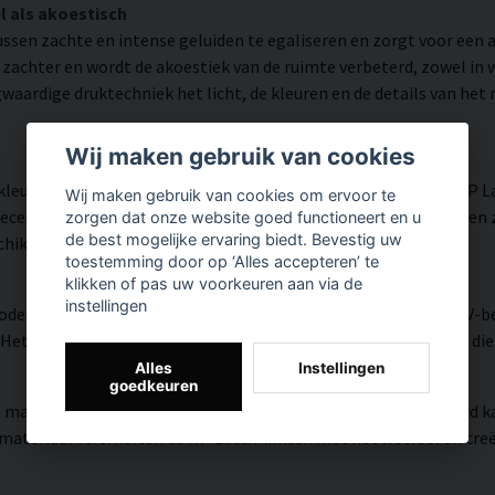
l als akoestisch
ussen zachte en intense geluiden te egaliseren en zorgt voor een 
d zachter en wordt de akoestiek van de ruimte verbeterd, zowel i
waardige druktechniek het licht, de kleuren en de details van het
Wij maken gebruik van cookies
leurnauwkeurigheid en rijk aan details weergegeven dankzij HP 
Wij maken gebruik van cookies om ervoor te
tificeerde inkt die een resolutie tot 300 DPI biedt. De kleuren 
zorgen dat onze website goed functioneert en u
de best mogelijke ervaring biedt. Bevestig uw
schikt is voor zowel thuis als in openbare omgevingen.
toestemming door op ‘Alles accepteren’ te
klikken of pas uw voorkeuren aan via de
instellingen
modern oppervlak met hoge kleurnauwkeurigheid, zeer goede UV-be
et resultaat is een moderne, heldere en kleurrijke uitstraling di
Alles
Instellingen
goedkeuren
, matte textuur met natuurlijke warmte en een handgeschilderd ka
teriaal versmelten de HP Latex-inkten met het weefsel en creëren