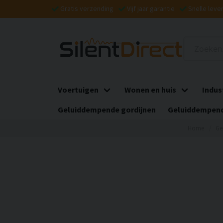
Gratis verzending
Vijf jaar garantie
Snelle leve
Voertuigen
Wonen en huis
Indus
Geluiddempende gordijnen
Geluiddempend
Home
Ge