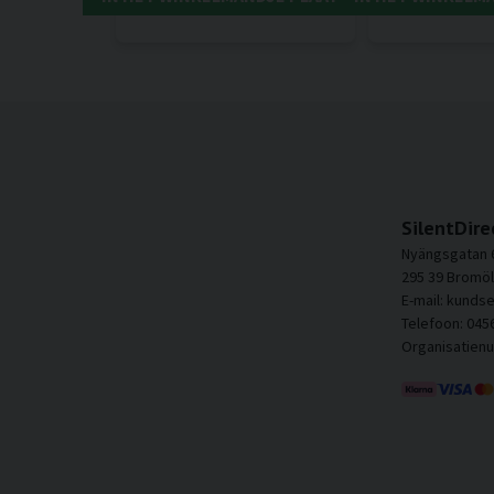
SilentDire
Nyängsgatan 
295 39 Bromöl
E-mail: kunds
Telefoon: 045
Organisatien