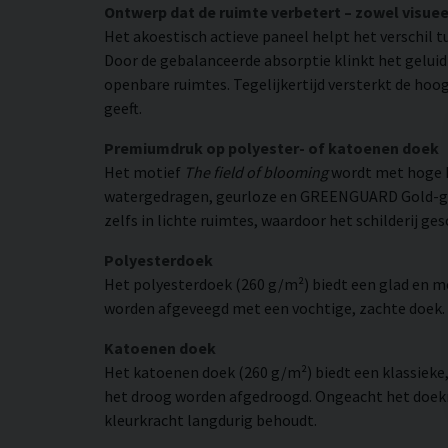
Ontwerp dat de ruimte verbetert – zowel visuee
Het akoestisch actieve paneel helpt het verschil t
Door de gebalanceerde absorptie klinkt het gelui
openbare ruimtes. Tegelijkertijd versterkt de hoog
geeft.
Premiumdruk op polyester- of katoenen doek
Het motief
The field of blooming
wordt met hoge k
watergedragen, geurloze en GREENGUARD Gold-gecer
zelfs in lichte ruimtes, waardoor het schilderij ge
Polyesterdoek
Het polyesterdoek (260 g/m²) biedt een glad en 
worden afgeveegd met een vochtige, zachte doek. H
Katoenen doek
Het katoenen doek (260 g/m²) biedt een klassieke
het droog worden afgedroogd. Ongeacht het doekma
kleurkracht langdurig behoudt.