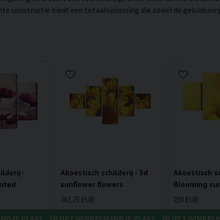
 constructie biedt een totaaloplossing die zowel de geluidsomgev
lderij -
Akoestisch schilderij - 3d
Akoestisch sch
inted
sunflower flowers
Blooming sun
367,75 EUR
239 EUR
ANDJE PLAATSEN
IN HET WINKELMANDJE PLAATSEN
IN HET WINKEL