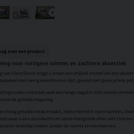
aag over een product
oming voor rustigere ruimtes en zachtere akoestiek
ng
van SilentDirect krijgt u zowel een stijlvol motief als een akoes
aspaneel met een grenenhouten lijst, gevuld met gerecyclede poly
lattegronden ontstaat vaak een lange nagalm. Het paneel verminde
lanceerde geluidsomgeving.
en hoog geluidsniveau ervaart, bijvoorbeeld in open ruimtes, thui
mtes waar u een doordachte en samenhangende sfeer wilt creëren.
igend en levendig maken zonder de ruimte te overheersen.