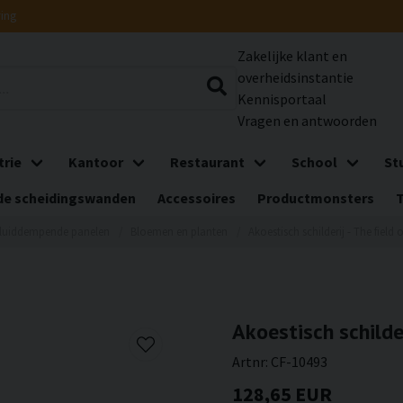
ring
Zakelijke klant en
overheidsinstantie
Kennisportaal
Vragen en antwoorden
trie
Kantoor
Restaurant
School
St
e scheidingswanden
Accessoires
Productmonsters
luiddempende panelen
Bloemen en planten
Akoestisch schilderij - The field
Akoestisch schilder
Artnr:
CF-10493
128,65 EUR