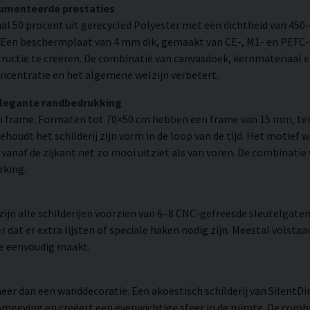
cumenteerde prestaties
l 50 procent uit gerecycled Polyester met een dichtheid van 450
. Een beschermplaat van 4 mm dik, gemaakt van CE-, M1- en PEFC-g
uctie te creëren. De combinatie van canvasdoek, kernmateriaal 
ncentratie en het algemene welzijn verbetert.
elegante randbedrukking
 frame. Formaten tot 70×50 cm hebben een frame van 15 mm, ter
udt het schilderij zijn vorm in de loop van de tijd. Het motief 
 er vanaf de zijkant net zo mooi uitziet als van voren. De combinati
rking.
n alle schilderijen voorzien van 6–8 CNC-gefreesde sleutelgaten 
 dat er extra lijsten of speciale haken nodig zijn. Meestal volsta
ie eenvoudig maakt.
eer dan een wanddecoratie. Een akoestisch schilderij van SilentDi
mgeving en creëert een evenwichtige sfeer in de ruimte. De combi