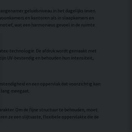
aangenamer geluidsniveau in het dagelijks leven.
n woonkamers en kantoren als in slaapkamers en
 motief, wat een harmonieus gevoel in de ruimte
Latex-technologie. De afdruk wordt gemaakt met
zijn UV-bestendig en behouden hun intensiteit,
stendigheid en een oppervlak dat voorzichtig kan
e lang meegaat.
rakter. Om de fijne structuur te behouden, moet
 ze een slijtvaste, flexibele oppervlakte die de