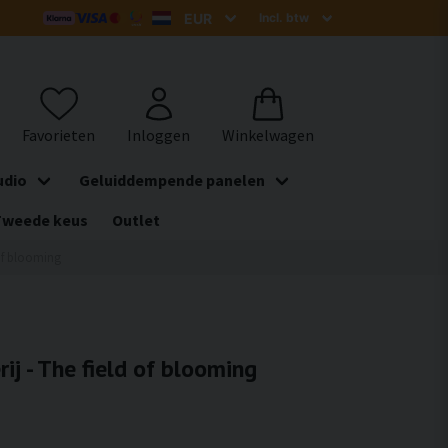
udio
Geluiddempende panelen
Tweede keus
Outlet
 of blooming
ij - The field of blooming