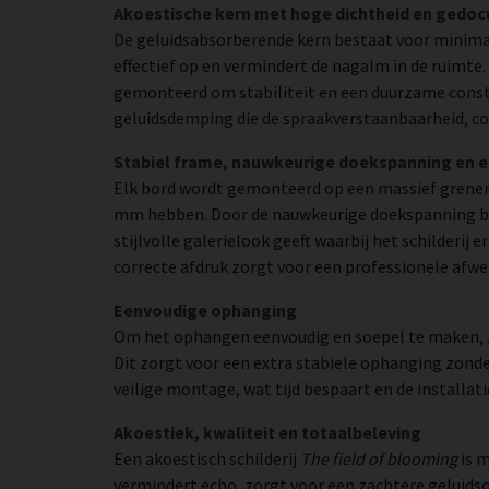
Akoestische kern met hoge dichtheid en gedo
De geluidsabsorberende kern bestaat voor minimaa
effectief op en vermindert de nagalm in de ruimte
gemonteerd om stabiliteit en een duurzame constr
geluidsdemping die de spraakverstaanbaarheid, co
Stabiel frame, nauwkeurige doekspanning en 
Elk bord wordt gemonteerd op een massief grenen
mm hebben. Door de nauwkeurige doekspanning beho
stijlvolle galerielook geeft waarbij het schilderij
correcte afdruk zorgt voor een professionele afwe
Eenvoudige ophanging
Om het ophangen eenvoudig en soepel te maken, zij
Dit zorgt voor een extra stabiele ophanging zonder
veilige montage, wat tijd bespaart en de installat
Akoestiek, kwaliteit en totaalbeleving
Een akoestisch schilderij
The field of blooming
is m
vermindert echo, zorgt voor een zachtere geluidso