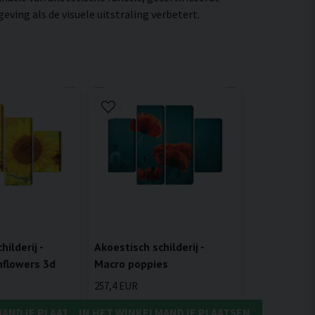
ing als de visuele uitstraling verbetert.
ilderij -
Akoestisch schilderij -
flowers 3d
Macro poppies
257,4 EUR
MANDJE PLAATSEN
IN HET WINKELMANDJE PLAATSEN