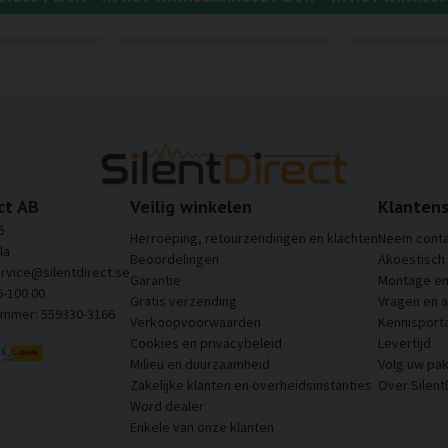
ct AB
Veilig winkelen
Klantens
6
Herroeping, retourzendingen en klachten
Neem conta
la
Beoordelingen
Akoestisch
ervice@silentdirect.se
Garantie
Montage en 
6-100 00
Gratis verzending
Vragen en 
ummer: 559330-3166
Verkoopvoorwaarden
Kennisporta
Cookies en privacybeleid
Levertijd
Milieu en duurzaamheid
Volg uw pak
Zakelijke klanten en overheidsinstanties
Over Silent
Word dealer
Enkele van onze klanten