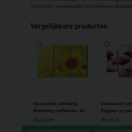
materialen, hoogwaardige bedrukking en doordachte
Vergelijkbare producten
Akoestisch schilderij -
Akoestisch schi
Blooming sunflowers 3d
Poppies as pa
202,22 EUR
257,4 EUR
IN HET WINKELMANDJE PLAATSEN
IN HET WINKELM