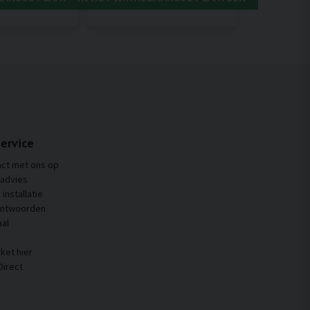
ervice
ct met ons op
 advies
installatie
antwoorden
al
ket hier
Direct