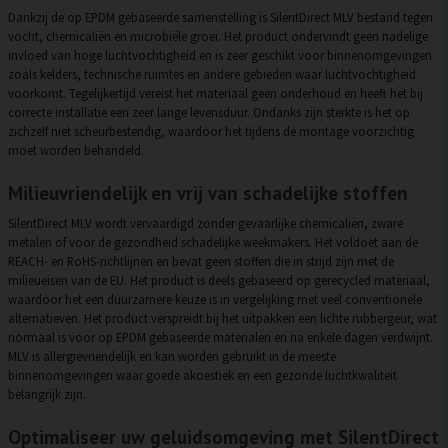
Dankzij de op EPDM gebaseerde samenstelling is SilentDirect MLV bestand tegen
vocht, chemicaliën en microbiële groei. Het product ondervindt geen nadelige
invloed van hoge luchtvochtigheid en is zeer geschikt voor binnenomgevingen
zoals kelders, technische ruimtes en andere gebieden waar luchtvochtigheid
voorkomt. Tegelijkertijd vereist het materiaal geen onderhoud en heeft het bij
correcte installatie een zeer lange levensduur. Ondanks zijn sterkte is het op
zichzelf niet scheurbestendig, waardoor het tijdens de montage voorzichtig
moet worden behandeld.
Milieuvriendelijk en vrij van schadelijke stoffen
SilentDirect MLV wordt vervaardigd zonder gevaarlijke chemicaliën, zware
metalen of voor de gezondheid schadelijke weekmakers. Het voldoet aan de
REACH- en RoHS-richtlijnen en bevat geen stoffen die in strijd zijn met de
milieueisen van de EU. Het product is deels gebaseerd op gerecycled materiaal,
waardoor het een duurzamere keuze is in vergelijking met veel conventionele
alternatieven. Het product verspreidt bij het uitpakken een lichte rubbergeur, wat
normaal is voor op EPDM gebaseerde materialen en na enkele dagen verdwijnt.
MLV is allergievriendelijk en kan worden gebruikt in de meeste
binnenomgevingen waar goede akoestiek en een gezonde luchtkwaliteit
belangrijk zijn.
Optimaliseer uw geluidsomgeving met SilentDirect