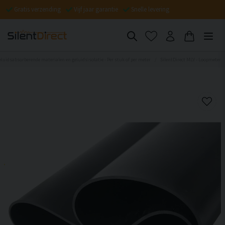
Gratis verzending
Vijf jaar garantie
Snelle levering
eluidsabsorberende materialen en geluidsisolatie - Per stuk of per meter
SilentDirect MLV - Loopmeter