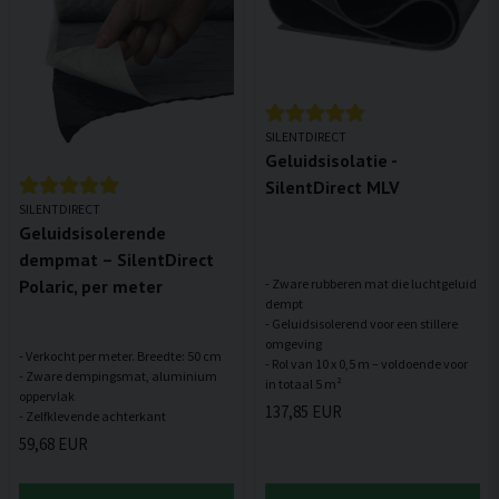
SILENTDIRECT
Geluidsisolatie -
SilentDirect MLV
SILENTDIRECT
Geluidsisolerende
dempmat – SilentDirect
Polaric, per meter
- Zware rubberen mat die luchtgeluid
dempt
- Geluidsisolerend voor een stillere
omgeving
- Verkocht per meter. Breedte: 50 cm
- Rol van 10 x 0,5 m – voldoende voor
- Zware dempingsmat, aluminium
oppervlak
137,85 EUR
59,68 EUR