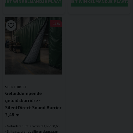
IN HET WINKELMANDJE PLAATSEN
IN HET WINKELMANDJE PLAATSE
-11%
SILENTDIRECT
Geluiddempende
geluidsbarrière -
SilentDirect Sound Barrier
2,48 m
- Geluidsreductie tot 28 dB, NRC 0,65
- Slijtvast, brandveilig en duurzaam