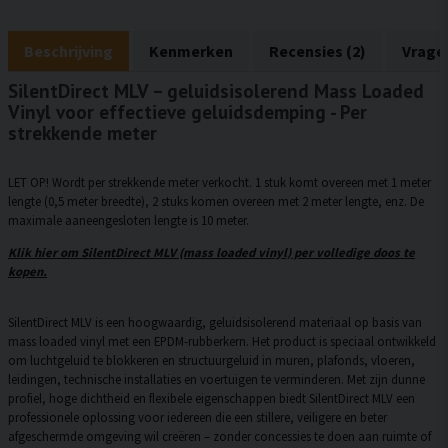
Beschrijving
Kenmerken
Recensies (2)
Vrage
SilentDirect MLV – geluidsisolerend Mass Loaded
Vinyl voor effectieve geluidsdemping - Per
strekkende meter
LET OP! Wordt per strekkende meter verkocht. 1 stuk komt overeen met 1 meter
lengte (0,5 meter breedte), 2 stuks komen overeen met 2 meter lengte, enz. De
maximale aaneengesloten lengte is 10 meter.
Klik hier om SilentDirect MLV (mass loaded vinyl) per volledige doos te
kopen.
SilentDirect MLV is een hoogwaardig, geluidsisolerend materiaal op basis van
mass loaded vinyl met een EPDM-rubberkern. Het product is speciaal ontwikkeld
om luchtgeluid te blokkeren en structuurgeluid in muren, plafonds, vloeren,
leidingen, technische installaties en voertuigen te verminderen. Met zijn dunne
profiel, hoge dichtheid en flexibele eigenschappen biedt SilentDirect MLV een
professionele oplossing voor iedereen die een stillere, veiligere en beter
afgeschermde omgeving wil creëren – zonder concessies te doen aan ruimte of