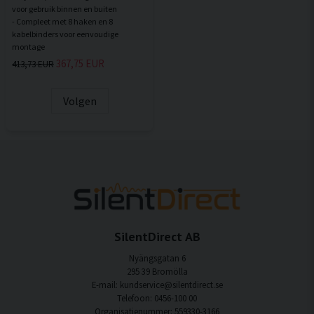
voor gebruik binnen en buiten
- Compleet met 8 haken en 8
kabelbinders voor eenvoudige
367,75 EUR
413,73 EUR
Volgen
SilentDirect AB
Nyängsgatan 6
295 39 Bromölla
E-mail: kundservice@silentdirect.se
Telefoon: 0456-100 00
Organisatienummer: 559330-3166