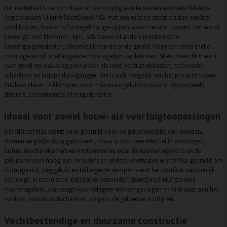
Het materiaal is vervormbaar en eenvoudig aan te passen aan verschillende
oppervlakken. U kunt SilentDirect MLV met een mes op maat snijden om het
rond buizen, hoeken of onregelmatige oppervlakken te laten passen. Het wordt
bevestigd met klemmen, lijm, schroeven of andere mechanische
bevestigingsmiddelen, afhankelijk van de ondergrond. Voor een extra snelle
montage wordt sneldrogende montagelijm aanbevolen. SilentDirect MLV werkt
even goed op vlakke oppervlakken als rond ventilatiekanalen, technische
schachten en krappe doorgangen. Het is ook mogelijk om het product tussen
dubbele platen te klemmen voor maximale geluidsisolatie in bijvoorbeeld
studio’s, serverruimtes of vergaderzalen.
Ideaal voor zowel bouw- als voertuigtoepassingen
SilentDirect MLV wordt vaak gebruikt voor de geluidsisolatie van wanden,
vloeren en plafonds in gebouwen, maar is ook zeer effectief in voertuigen,
boten, machinekamers en motorruimtes waar de ruimte beperkt is en de
geluidsniveaus hoog zijn. In auto's en andere voertuigen wordt MLV gebruikt om
motorgeluid, weggeluid en trillingen te dempen – wat het comfort aanzienlijk
verhoogt. In technische installaties vermindert SilentDirect MLV storend
machinegeluid, wat zorgt voor veiligere werkomgevingen en bijdraagt aan het
voldoen aan akoestische eisen volgens de geldende richtlijnen.
Vochtbestendige en duurzame constructie