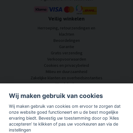
Veilig winkelen
Herroeping, retourzendingen en
klachten
Beoordelingen
Garantie
Gratis verzending
Verkoopvoorwaarden
Cookies en privacybeleid
Milieu en duurzaamheid
Zakelijke klanten en overheidsinstanties
Word dealer
Enkele van onze klanten
Wij maken gebruik van cookies
Klantenservice
Wij maken gebruik van cookies om ervoor te zorgen dat
Neem contact met ons op
onze website goed functioneert en u de best mogelijke
Akoestisch advies
ervaring biedt. Bevestig uw toestemming door op ‘Alles
Montage en installatie
accepteren’ te klikken of pas uw voorkeuren aan via de
Vragen en antwoorden
instellingen
Kennisportaal