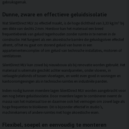
gebruiksgemak.
Dunne, zware en effectieve geluidsisolatie
Wat SilentDirect MLV zo effectief maakt, is de hoge dichtheid van 3,33 kg/m² bij
een dikte van slechts 2 mm. Hierdoor kan het materiaal een breed
frequentiebereik van geluid tegenhouden zonder ruimte in te nemen in de
constructie. Het fungeert als een akoestische barrière die geluidsgolven effectief
afremt, of het nu gaat om storend geluid van buren in een
appartementencomplex of om geluid van technische installaties, motoren of
ventilatoren.
SilentDirect MLV kan zowel bij nieuwbouw als bij renovatie worden gebruikt. Het
materiaal is uitermate geschikt achter wandpanelen, onder vloeren, in
verlaagde plafonds of tussen vloerlagen, en werkt even goed in woningen en
kantooromgevingen als in technische ruimtes en industriële panden.
Indien nodig kunnen meerdere lagen SilentDirect MLV worden aangebracht voor
een nog betere geluidsisolatie. Door meerdere lagen te combineren neemt de
massa van het materiaal toe en daarmee ook het vermogen om zowel lage als
hoge frequenties te blokkeren. Dit is bijzonder effectief in studio’s,
machinekamers of andere ruimtes met hoge akoestische eisen.
Flexibel, soepel en eenvoudig te monteren