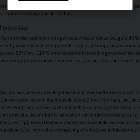
buitenomgeving of vochtige ruimtes wordt aanbevolen om het produ
 – mits de ondergrond dit toelaat.
d materiaal
NBR), een materiaal met een open celstructuur dat zowel geluid eff
t het product ideaal voor gebruik in vochtige omgevingen zoals 
tussen -50 °C en +110 °C en is daardoor bestand tegen zowel kou
mwerend volgens de industrienorm – bij contact met vuur smelt het
 diktes om aan uiteenlopende geluidsisolatiebehoeften te voldoen.
zijn voorzien van een ingebouwde SilentDirect Neo-laag, wat de 
Elk vel wordt per stuk verkocht en heeft de afmeting 50 x 40 cm. U
einere installaties als bij het aanvullen van eerdere montages erg
lentDirect Egg is een flexibele bouwsteen voor iedereen die op zoe
uidskwaliteit, een stillere omgeving of effectieve geluidsisolatie