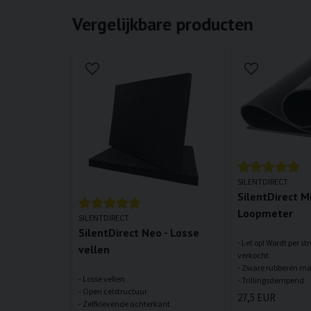
Vergelijkbare producten
SILENTDIRECT
SilentDirect M
Loopmeter
SILENTDIRECT
SilentDirect Neo - Losse
- Let op! Wordt per s
vellen
verkocht
- Zware rubberen ma
- Losse vellen
- Open celstructuur
27,5 EUR