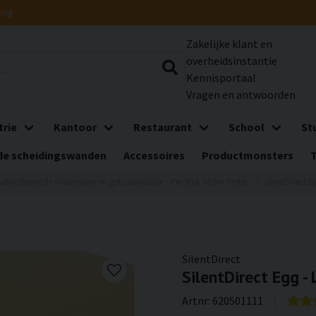
ring
Zakelijke klant en
overheidsinstantie
Kennisportaal
Vragen en antwoorden
trie
Kantoor
Restaurant
School
St
e scheidingswanden
Accessoires
Productmonsters
absorberende materialen en geluidsisolatie - Per stuk of per meter
SilentDirect E
SilentDirect
SilentDirect Egg - 
Artnr:
620501111