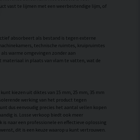
ct vast te lijmen met een weerbestendige lijm, of
ectief absorbeert als bestand is tegen externe
machinekamers, technische ruimtes, kruipruimtes
de als warme omgevingen zonder aan
 materiaal in plaats van vlam te vatten, wat de
 U kunt kiezen uit diktes van 15 mm, 25 mm, 35 mm
isolerende werking van het product tegen
 kunt dus eenvoudig precies het aantal vellen kopen
 handig is. Losse verkoop biedt ook meer
k is naar een professionele en effectieve oplossing
 wenst, dit is een keuze waarop u kunt vertrouwen.