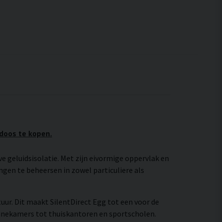
 doos te kopen.
e geluidsisolatie. Met zijn eivormige oppervlak en
gen te beheersen in zowel particuliere als
uur. Dit maakt SilentDirect Egg tot een voor de
hinekamers tot thuiskantoren en sportscholen.