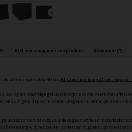
3)
Stel een vraag over een product
Document (7)
eft de afmetingen 50 x 40 cm.
Klik hier om SilentDirect Egg per
oplossing die krachtige geluidsabsorptie combineert met effectiev
orpen om geluid te verminderen, nagalm te verminderen en trillin
e geluidsabsorbers dankzij de unieke geometrie en materiaalstruct
idsbeheersing wilt realiseren in alles van muziekstudio's en mac