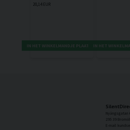
20,14 EUR
IN HET WINKELMANDJE PLAATSEN
IN HET WINKELM
SilentDire
Nyängsgatan 
295 39 Bromöl
E-mail: kunds