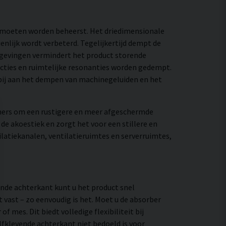
id moeten worden beheerst. Het driedimensionale
enlijk wordt verbeterd. Tegelijkertijd dempt de
omgevingen vermindert het product storende
ecties en ruimtelijke resonanties worden gedempt.
bij aan het dempen van machinegeluiden en het
mers om een rustigere en meer afgeschermde
e akoestiek en zorgt het voor een stillere en
tilatiekanalen, ventilatieruimtes en serverruimtes,
ende achterkant kunt u het product snel
vast – zo eenvoudig is het. Moet u de absorber
mes. Dit biedt volledige flexibiliteit bij
lfklevende achterkant niet bedoeld is voor