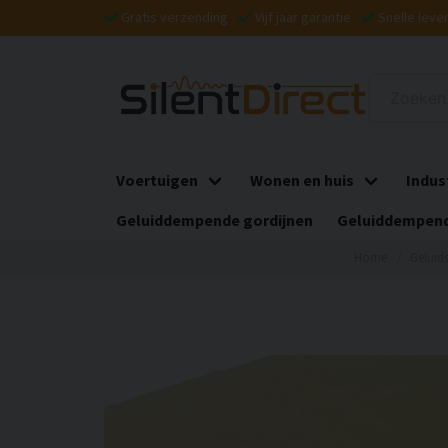
Gratis verzending
Vijf jaar garantie
Snelle leve
Voertuigen
Wonen en huis
Indus
Geluiddempende gordijnen
Geluiddempend
Home
Geluids