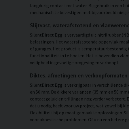
langdurig contact met water. Bij gebruik in een 
mechanisch te bevestigen met bijvoorbeeld nietjes
Slijtvast, waterafstotend en vlamweren
SilentDirect Egg is vervaardigd uit nitrilrubber (
belastingen. Het waterafstotende oppervlak maak
of garages. Het product is temperatuurbestendig 
functionaliteit in te boeten. Het is bovendien vla
veiligheid in gevoelige omgevingen verhoogt.
Diktes, afmetingen en verkoopformaten
SilentDirect Egg is verkrijgbaar in verschillende
en 50 mm. De dikkere varianten (35 mm en 50 mm) 
contactgeluid en trillingen nog verder verbetert. 
dat u nodig heeft voor uw project, wat zowel bij kl
flexibiliteit bij op maat gemaakte oplossingen. Si
voor akoestische problemen. Of u nu een betere gel