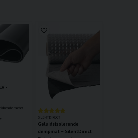
LV -
trekkende meter
SILENTDIRECT
t
Geluidsisolerende
dempmat – SilentDirect