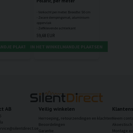
Polaric, per meter
- Verkocht per meter. Breedte: 50 cm
- Zware dempingsmat, aluminium
oppervlak
59,68 EUR
ANDJE PLAATSEN
IN HET WINKELMANDJE PLAATSEN
ct AB
Veilig winkelen
Klantens
6
Herroeping, retourzendingen en klachten
Neem conta
la
Beoordelingen
Akoestisch
ervice@silentdirect.se
Garantie
Montage en 