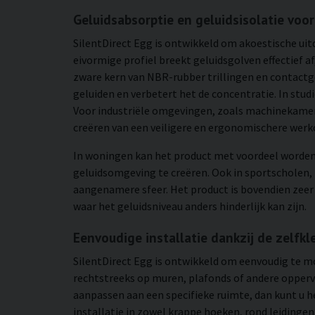
Geluidsabsorptie en geluidsisolatie voo
SilentDirect Egg is ontwikkeld om akoestische ui
eivormige profiel breekt geluidsgolven effectief 
zware kern van NBR-rubber trillingen en contactg
geluiden en verbetert het de concentratie. In stu
Voor industriële omgevingen, zoals machinekamer
creëren van een veiligere en ergonomischere wer
In woningen kan het product met voordeel worden
geluidsomgeving te creëren. Ook in sportscholen, 
aangenamere sfeer. Het product is bovendien zeer e
waar het geluidsniveau anders hinderlijk kan zijn.
Eenvoudige installatie dankzij de zelfk
SilentDirect Egg is ontwikkeld om eenvoudig te mon
rechtstreeks op muren, plafonds of andere oppervl
aanpassen aan een specifieke ruimte, dan kunt u he
installatie in zowel krappe hoeken, rond leidinge