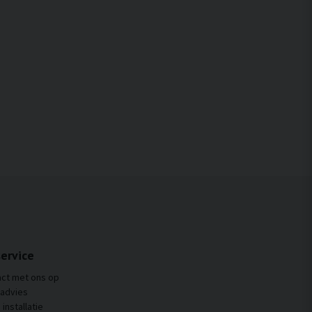
ervice
ct met ons op
 advies
installatie