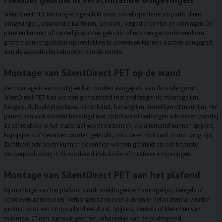
SilentDirect PET Rectangle is geschikt voor zowel openbare als particuliere
omgevingen, waaronder kantoren, scholen, vergaderruimtes en woningen. De
panelen kunnen afzonderlijk worden gebruikt of worden gecombineerd om
grotere aaneengesloten oppervlakken te creëren en kunnen worden aangepast
aan de akoestische behoeften van de ruimte.
Montage van SilentDirect PET op de wand
De montage is eenvoudig en kan worden aangepast aan de ondergrond.
SilentDirect PET kan worden gemonteerd met sneldrogende montagelijm,
beugels, dubbelzijdige tape, klittenband, behanglijm, textiellijm of muurlijm. Het
paneel kan ook worden bevestigd met zichtbare of verborgen schroeven waarbij
de schroefkop in het materiaal wordt verzonken. Als alternatief kunnen spijkers,
kopspijkers of klemmen worden gebruikt, mits deze minimaal 27 mm lang zijn.
Zichtbare schroeven kunnen bovendien worden gebruikt als een bewuste
ontwerpoplossing in bijvoorbeeld industriële of creatieve omgevingen.
Montage van SilentDirect PET aan het plafond
Bij montage aan het plafond wordt sneldrogende montagelijm, beugels of
schroeven aanbevolen. Verborgen schroeven kunnen in het materiaal worden
gedrukt voor een onopvallend resultaat. Spijkers, deuvels of klemmen van
minimaal 27 mm zijn ook geschikt, afhankelijk van de ondergrond.