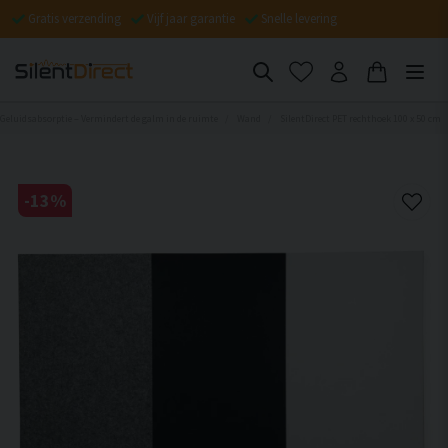
Gratis verzending
Vijf jaar garantie
Snelle levering
Geluidsabsorptie – Vermindert de galm in de ruimte
Wand
SilentDirect PET rechthoek 100 x 50 cm
-
13
%