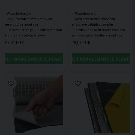
- Waterbestendig
- *Waterbestendig
- Zelfklevende achterkant voor
- Open celstructuur voor een
eenvoudige montage
effectieve geluidsabsorptie
- Tot 40% betere geluidsabsorptie dan
- Zelfklevende achterkant voor een
87,27 EUR
78,07 EUR
IN HET WINKELMANDJE PLAATSEN
IN HET WINKELMANDJE PLAATSE