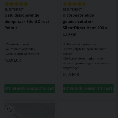
SILENTDIRECT
SILENTDIRECT
Geluidsisolerende
Hittebestendige
dempmat - SilentDirect
geluidsisolatie -
Polaric
SilentDirect Heat 100 x
130 cm
- Zware dempmat
- Hittebestendige isolatie
- Aluminium oppervlak
- Eenvoudig te knippen en aan te
passen
- Zelfklevende achterkant voor
45,89 EUR
eenvoudige montage in veeleisende
64,28 EUR
IN HET WINKELMANDJE PLAATSEN
IN HET WINKELMANDJE PLAATSE