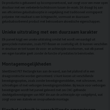
De productie is gebaseerd op bicomponentvezel, wat zorgt voor een meer open
structuur met een verbeterde luchtstroom tussen de vezels. Dit draagt bij aan
een efficiëntere geluidsabsorptie in vergelijking met traditioneel vormgeperst
polyester. Het resultaat is een lichtgewicht, vormvast en duurzaam
geluidsabsorberend product met betrouwbare akoestische eigenschappen.
Unieke uitstraling met een duurzaam karakter
Elk paneel krijgt een unieke uitstraling omdat het wordt vervaardigd uit
gerecyclede materialen, zoals PET-flessen en overtollig vilt. Er kunnen verschillen
in structuur en tint tussen de voor- en achterzijde voorkomen, wat elk paneel
een eigen karakter geeft zonder de functie of prestaties te beïnvloeden.
Montagemogelijkheden
SilentDirect PET Rectangle kan aan de wand, aan het plafond of in een
draagconstructie worden gemonteerd. U kunt kiezen uit verschillende
bevestigingsopties, zoals zonder bevestigingsmiddelen, met schroeven, met
schroefogen of met verborgen bevestigingsmiddelen. Bij keuze voor verborgen
bevestigingen wordt het paneel geleverd met zes CNC-gefreesde
sleutelgatbevestigingen van MDF die aan de achterzijde zijn vastgelijmd, wat
zorgt voor een stabiele en onopvallende montage.
Flexibel gebruik in verschillende omgevingen