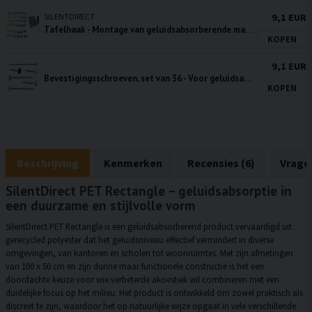
SILENTDIRECT
9,1 EUR
Tafelhaak - Montage van geluidsabsorberende materialen, 10 stuks
KOPEN
9,1 EUR
Bevestigingsschroeven, set van 36 - Voor geluidsabsorberende panelen
KOPEN
Beschrijving
Kenmerken
Recensies (6)
Vrage
SilentDirect PET Rectangle – geluidsabsorptie in
een duurzame en stijlvolle vorm
SilentDirect PET Rectangle is een geluidsabsorberend product vervaardigd uit
gerecycled polyester dat het geluidsniveau effectief vermindert in diverse
omgevingen, van kantoren en scholen tot woonruimtes. Met zijn afmetingen
van 100 x 50 cm en zijn dunne maar functionele constructie is het een
doordachte keuze voor wie verbeterde akoestiek wil combineren met een
duidelijke focus op het milieu. Het product is ontwikkeld om zowel praktisch als
discreet te zijn, waardoor het op natuurlijke wijze opgaat in vele verschillende