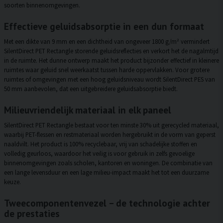
soorten binnenomgevingen.
Effectieve geluidsabsorptie in een dun formaat
Met een dikte van 9 mm en een dichtheid van ongeveer 1800 g/m² vermindert
SilentDirect PET Rectangle storende geluidsreflecties en verkort het de nagalmtijd
in de ruimte. Het dunne ontwerp maakt het product bijzonder effectief in kleinere
ruimtes waar geluid snel weerkaatst tussen harde oppervlakken. Voor grotere
ruimtes of omgevingen met een hoog geluidsniveau wordt SilentDirect PES van
50 mm aanbevolen, dat een uitgebreidere geluidsabsorptie biedt.
Milieuvriendelijk materiaal in elk paneel
SilentDirect PET Rectangle bestaat voor ten minste 30% uit gerecycled materiaal,
waarbij PET-flessen en restmateriaal worden hergebruikt in de vorm van geperst
naaldvilt. Het product is 100% recyclebaar, vrij van schadelijke stoffen en
volledig geurloos, waardoor het veilig is voor gebruik in zelfs gevoelige
binnenomgevingen zoals scholen, kantoren en woningen. De combinatie van
een lange levensduur en een lage milieu-impact maakt het tot een duurzame
keuze.
Tweecomponentenvezel – de technologie achter
de prestaties