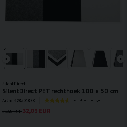
SilentDirect
SilentDirect PET rechthoek 100 x 50 cm
Artnr:
620501083
:aantal beoordelingen
32,09 EUR
36,69 EUR