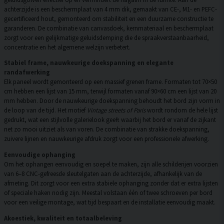
achterzijde is een beschermplaat van 4 mm dik, gemaakt van CE-, M1- en PEFC-
gecertificeerd hout, gemonteerd om stabiliteit en een duurzame constructie te
garanderen. De combinatie van canvasdoek, kernmateriaal en beschermplaat
zorgt voor een gelijkmatige geluidsdemping die de spraakverstaanbaarheid,
concentratie en het algemene welzijn verbetert.
Stabiel frame, nauwkeurige doekspanning en elegante
randafwerking
Elk paneel wordt gemonteerd op een massief grenen frame. Formaten tot 70×50
cm hebben een lijst van 15 mm, terwijl formaten vanaf 90×60 cm een lijst van 20
mm hebben. Door de nauwkeurige doekspanning behoudt het bord zijn vorm in
de loop van de tijd. Het motief
Vintage streets of Paris
wordt rondom de hele lijst
gedrukt, wat een stijlvolle galerielook geeft waarbij het bord er vanaf de zijkant
net zo mooi uitziet als van voren. De combinatie van strakke doekspanning,
zuivere lijnen en nauwkeurige afdruk zorgt voor een professionele afwerking.
Eenvoudige ophanging
Om het ophangen eenvoudig en soepel te maken, zijn alle schilderijen voorzien
van 6–8 CNC-gefreesde sleutelgaten aan de achterzijde, afhankelijk van de
afmeting. Dit zorgt voor een extra stabiele ophanging zonder dat er extra lijsten
of speciale haken nodig zijn. Meestal volstaan één of twee schroeven per bord
voor een veilige montage, wat tijd bespaart en de installatie eenvoudig maakt.
Akoestiek, kwaliteit en totaalbeleving