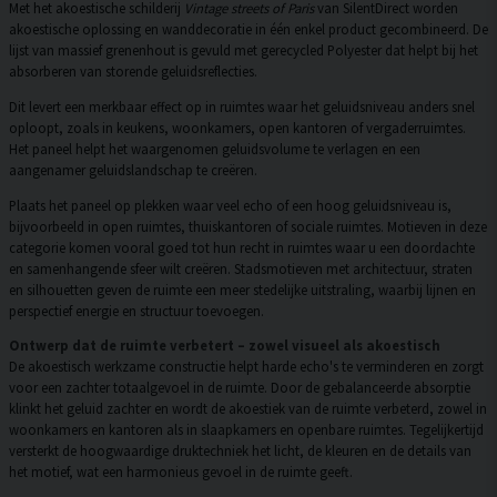
Met het akoestische schilderij
Vintage streets of Paris
van SilentDirect worden
akoestische oplossing en wanddecoratie in één enkel product gecombineerd. De
lijst van massief grenenhout is gevuld met gerecycled Polyester dat helpt bij het
absorberen van storende geluidsreflecties.
Dit levert een merkbaar effect op in ruimtes waar het geluidsniveau anders snel
oploopt, zoals in keukens, woonkamers, open kantoren of vergaderruimtes.
Het paneel helpt het waargenomen geluidsvolume te verlagen en een
aangenamer geluidslandschap te creëren.
Plaats het paneel op plekken waar veel echo of een hoog geluidsniveau is,
bijvoorbeeld in open ruimtes, thuiskantoren of sociale ruimtes. Motieven in deze
categorie komen vooral goed tot hun recht in ruimtes waar u een doordachte
en samenhangende sfeer wilt creëren. Stadsmotieven met architectuur, straten
en silhouetten geven de ruimte een meer stedelijke uitstraling, waarbij lijnen en
perspectief energie en structuur toevoegen.
Ontwerp dat de ruimte verbetert – zowel visueel als akoestisch
De akoestisch werkzame constructie helpt harde echo's te verminderen en zorgt
voor een zachter totaalgevoel in de ruimte. Door de gebalanceerde absorptie
klinkt het geluid zachter en wordt de akoestiek van de ruimte verbeterd, zowel in
woonkamers en kantoren als in slaapkamers en openbare ruimtes. Tegelijkertijd
versterkt de hoogwaardige druktechniek het licht, de kleuren en de details van
het motief, wat een harmonieus gevoel in de ruimte geeft.