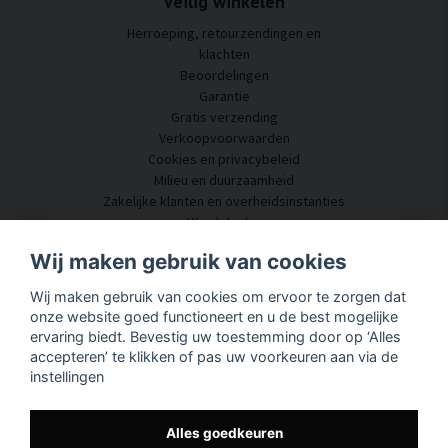
Veilig winkelen
Herroeping, retourzendingen en
klachten
Beoordelingen
Garantie
Gratis verzending
Verkoopvoorwaarden
Cookies en privacybeleid
Milieu en duurzaamheid
Zakelijke klanten en overheidsinstanties
Word dealer
Enkele van onze klanten
Wij maken gebruik van cookies
Klantenservice
Wij maken gebruik van cookies om ervoor te zorgen dat
Neem contact met ons op
onze website goed functioneert en u de best mogelijke
Akoestisch advies
ervaring biedt. Bevestig uw toestemming door op ‘Alles
Montage en installatie
accepteren’ te klikken of pas uw voorkeuren aan via de
Vragen en antwoorden
instellingen
Kennisportaal
Levertijd
Volg uw pakket hier
Alles goedkeuren
Over SilentDirect