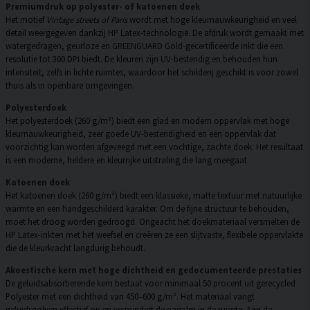
Premiumdruk op polyester- of katoenen doek
Het motief
Vintage streets of Paris
wordt met hoge kleurnauwkeurigheid en veel
detail weergegeven dankzij HP Latex-technologie. De afdruk wordt gemaakt met
watergedragen, geurloze en GREENGUARD Gold-gecertificeerde inkt die een
resolutie tot 300 DPI biedt. De kleuren zijn UV-bestendig en behouden hun
intensiteit, zelfs in lichte ruimtes, waardoor het schilderij geschikt is voor zowel
thuis als in openbare omgevingen.
Polyesterdoek
Het polyesterdoek (260 g/m²) biedt een glad en modern oppervlak met hoge
kleurnauwkeurigheid, zeer goede UV-bestendigheid en een oppervlak dat
voorzichtig kan worden afgeveegd met een vochtige, zachte doek. Het resultaat
is een moderne, heldere en kleurrijke uitstraling die lang meegaat.
Katoenen doek
Het katoenen doek (260 g/m²) biedt een klassieke, matte textuur met natuurlijke
warmte en een handgeschilderd karakter. Om de fijne structuur te behouden,
moet het droog worden gedroogd. Ongeacht het doekmateriaal versmelten de
HP Latex-inkten met het weefsel en creëren ze een slijtvaste, flexibele oppervlakte
die de kleurkracht langdurig behoudt.
Akoestische kern met hoge dichtheid en gedocumenteerde prestaties
De geluidsabsorberende kern bestaat voor minimaal 50 procent uit gerecycled
Polyester met een dichtheid van 450–600 g/m². Het materiaal vangt
geluidsgolven effectief op en vermindert de nagalm in de ruimte. Aan de