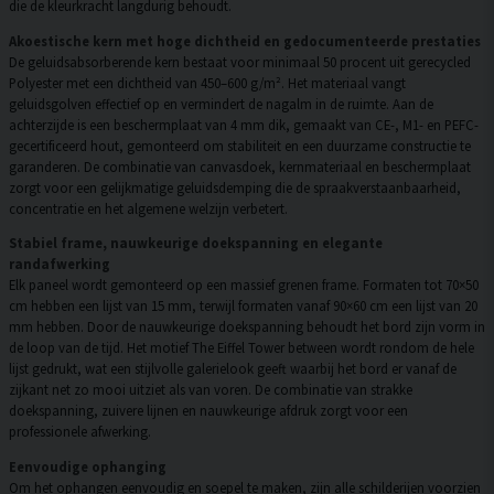
die de kleurkracht langdurig behoudt.
Akoestische kern met hoge dichtheid en gedocumenteerde prestaties
De geluidsabsorberende kern bestaat voor minimaal 50 procent uit gerecycled
Polyester met een dichtheid van 450–600 g/m². Het materiaal vangt
geluidsgolven effectief op en vermindert de nagalm in de ruimte. Aan de
achterzijde is een beschermplaat van 4 mm dik, gemaakt van CE-, M1- en PEFC-
gecertificeerd hout, gemonteerd om stabiliteit en een duurzame constructie te
garanderen. De combinatie van canvasdoek, kernmateriaal en beschermplaat
zorgt voor een gelijkmatige geluidsdemping die de spraakverstaanbaarheid,
concentratie en het algemene welzijn verbetert.
Stabiel frame, nauwkeurige doekspanning en elegante
randafwerking
Elk paneel wordt gemonteerd op een massief grenen frame. Formaten tot 70×50
cm hebben een lijst van 15 mm, terwijl formaten vanaf 90×60 cm een lijst van 20
mm hebben. Door de nauwkeurige doekspanning behoudt het bord zijn vorm in
de loop van de tijd. Het motief The Eiffel Tower between wordt rondom de hele
lijst gedrukt, wat een stijlvolle galerielook geeft waarbij het bord er vanaf de
zijkant net zo mooi uitziet als van voren. De combinatie van strakke
doekspanning, zuivere lijnen en nauwkeurige afdruk zorgt voor een
professionele afwerking.
Eenvoudige ophanging
Om het ophangen eenvoudig en soepel te maken, zijn alle schilderijen voorzien