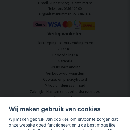
E-mail: kundservice@silentdirect.se
Telefoon: 0456-100 00
Organisatienummer: 559330-3166
Veilig winkelen
Herroeping, retourzendingen en
klachten
Beoordelingen
Garantie
Gratis verzending
Verkoopvoorwaarden
Cookies en privacybeleid
Milieu en duurzaamheid
Zakelijke klanten en overheidsinstanties
Word dealer
Enkele van onze klanten
Wij maken gebruik van cookies
Klantenservice
Wij maken gebruik van cookies om ervoor te zorgen dat
Neem contact met ons op
onze website goed functioneert en u de best mogelijke
Akoestisch advies