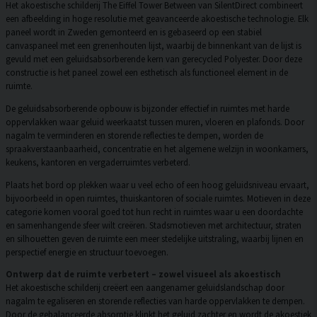
Het akoestische schilderij The Eiffel Tower Between van SilentDirect combineert
een afbeelding in hoge resolutie met geavanceerde akoestische technologie. Elk
paneel wordt in Zweden gemonteerd en is gebaseerd op een stabiel
canvaspaneel met een grenenhouten lijst, waarbij de binnenkant van de lijst is
gevuld met een geluidsabsorberende kern van gerecycled Polyester. Door deze
constructie is het paneel zowel een esthetisch als functioneel element in de
ruimte.
De geluidsabsorberende opbouw is bijzonder effectief in ruimtes met harde
oppervlakken waar geluid weerkaatst tussen muren, vloeren en plafonds. Door
nagalm te verminderen en storende reflecties te dempen, worden de
spraakverstaanbaarheid, concentratie en het algemene welzijn in woonkamers,
keukens, kantoren en vergaderruimtes verbeterd.
Plaats het bord op plekken waar u veel echo of een hoog geluidsniveau ervaart,
bijvoorbeeld in open ruimtes, thuiskantoren of sociale ruimtes. Motieven in deze
categorie komen vooral goed tot hun recht in ruimtes waar u een doordachte
en samenhangende sfeer wilt creëren. Stadsmotieven met architectuur, straten
en silhouetten geven de ruimte een meer stedelijke uitstraling, waarbij lijnen en
perspectief energie en structuur toevoegen.
Ontwerp dat de ruimte verbetert – zowel visueel als akoestisch
Het akoestische schilderij creëert een aangenamer geluidslandschap door
nagalm te egaliseren en storende reflecties van harde oppervlakken te dempen.
Door de gebalanceerde absorptie klinkt het geluid zachter en wordt de akoestiek