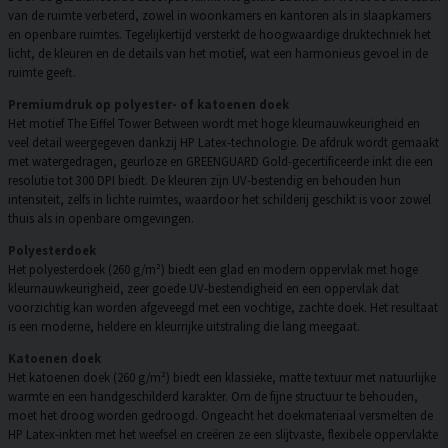
van de ruimte verbeterd, zowel in woonkamers en kantoren als in slaapkamers
en openbare ruimtes. Tegelijkertijd versterkt de hoogwaardige druktechniek het
licht, de kleuren en de details van het motief, wat een harmonieus gevoel in de
ruimte geeft.
Premiumdruk op polyester- of katoenen doek
Het motief The Eiffel Tower Between wordt met hoge kleurnauwkeurigheid en
veel detail weergegeven dankzij HP Latex-technologie. De afdruk wordt gemaakt
met watergedragen, geurloze en GREENGUARD Gold-gecertificeerde inkt die een
resolutie tot 300 DPI biedt. De kleuren zijn UV-bestendig en behouden hun
intensiteit, zelfs in lichte ruimtes, waardoor het schilderij geschikt is voor zowel
thuis als in openbare omgevingen.
Polyesterdoek
Het polyesterdoek (260 g/m²) biedt een glad en modern oppervlak met hoge
kleurnauwkeurigheid, zeer goede UV-bestendigheid en een oppervlak dat
voorzichtig kan worden afgeveegd met een vochtige, zachte doek. Het resultaat
is een moderne, heldere en kleurrijke uitstraling die lang meegaat.
Katoenen doek
Het katoenen doek (260 g/m²) biedt een klassieke, matte textuur met natuurlijke
warmte en een handgeschilderd karakter. Om de fijne structuur te behouden,
moet het droog worden gedroogd. Ongeacht het doekmateriaal versmelten de
HP Latex-inkten met het weefsel en creëren ze een slijtvaste, flexibele oppervlakte