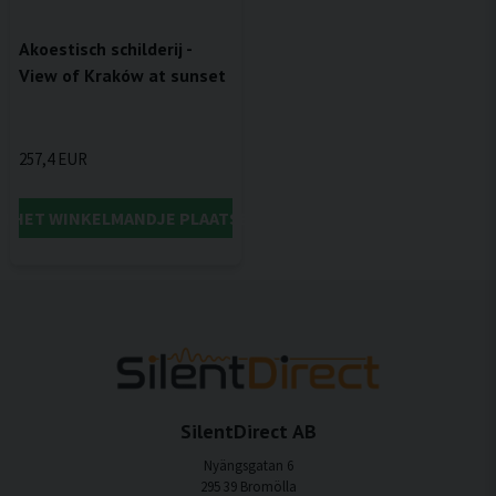
Akoestisch schilderij -
View of Kraków at sunset
257,4 EUR
IN HET WINKELMANDJE PLAATSEN
SilentDirect AB
Nyängsgatan 6
295 39 Bromölla