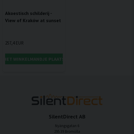
Akoestisch schilderij -
View of Kraków at sunset
257,4 EUR
IN HET WINKELMANDJE PLAATSEN
SilentDirect AB
Nyängsgatan 6
295 39 Bromölla