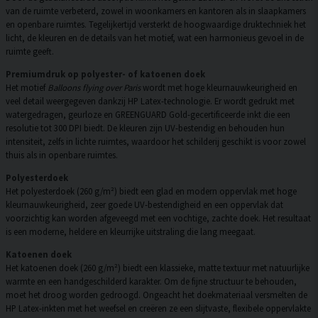
van de ruimte verbeterd, zowel in woonkamers en kantoren als in slaapkamers
en openbare ruimtes. Tegelijkertijd versterkt de hoogwaardige druktechniek het
licht, de kleuren en de details van het motief, wat een harmonieus gevoel in de
ruimte geeft.
Premiumdruk op polyester- of katoenen doek
Het motief
Balloons flying over Paris
wordt met hoge kleurnauwkeurigheid en
veel detail weergegeven dankzij HP Latex-technologie. Er wordt gedrukt met
watergedragen, geurloze en GREENGUARD Gold-gecertificeerde inkt die een
resolutie tot 300 DPI biedt. De kleuren zijn UV-bestendig en behouden hun
intensiteit, zelfs in lichte ruimtes, waardoor het schilderij geschikt is voor zowel
thuis als in openbare ruimtes.
Polyesterdoek
Het polyesterdoek (260 g/m²) biedt een glad en modern oppervlak met hoge
kleurnauwkeurigheid, zeer goede UV-bestendigheid en een oppervlak dat
voorzichtig kan worden afgeveegd met een vochtige, zachte doek. Het resultaat
is een moderne, heldere en kleurrijke uitstraling die lang meegaat.
Katoenen doek
Het katoenen doek (260 g/m²) biedt een klassieke, matte textuur met natuurlijke
warmte en een handgeschilderd karakter. Om de fijne structuur te behouden,
moet het droog worden gedroogd. Ongeacht het doekmateriaal versmelten de
HP Latex-inkten met het weefsel en creëren ze een slijtvaste, flexibele oppervlakte