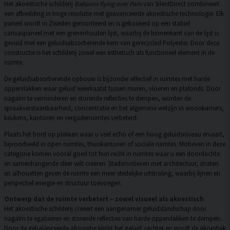
Het akoestische schilderij
Balloons flying over Paris
van SilentDirect combineert
een afbeelding in hoge resolutie met geavanceerde akoestische technologie. Elk
paneel wordt in Zweden gemonteerd en is gebaseerd op een stabiel
canvaspaneel met een grenenhouten lijst, waarbij de binnenkant van de lijst is
gevuld met een geluidsabsorberende kern van gerecycled Polyester. Door deze
constructie is het schilderij zowel een esthetisch als functioneel element in de
ruimte.
De geluidsabsorberende opbouw is bijzonder effectief in ruimtes met harde
oppervlakken waar geluid weerkaatst tussen muren, vloeren en plafonds. Door
nagalm te verminderen en storende reflecties te dempen, worden de
spraakverstaanbaarheid, concentratie en het algemene welzijn in woonkamers,
keukens, kantoren en vergaderruimtes verbeterd.
Plaats het bord op plekken waar u veel echo of een hoog geluidsniveau ervaart,
bijvoorbeeld in open ruimtes, thuiskantoren of sociale ruimtes. Motieven in deze
categorie komen vooral goed tot hun recht in ruimtes waar u een doordachte
en samenhangende sfeer wilt creëren. Stadsmotieven met architectuur, straten
en silhouetten geven de ruimte een meer stedelijke uitstraling, waarbij lijnen en
perspectief energie en structuur toevoegen.
Ontwerp dat de ruimte verbetert – zowel visueel als akoestisch
Het akoestische schilderij creëert een aangenamer geluidslandschap door
nagalm te egaliseren en storende reflecties van harde oppervlakken te dempen.
Door de gebalanceerde absorptie klinkt het geluid zachter en wordt de akoestiek