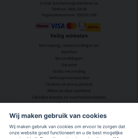
E-mail: kundservice@silentdirect.se
Telefoon: 0456-100 00
Organisatienummer: 559330-3166
Veilig winkelen
Herroeping, retourzendingen en
klachten
Beoordelingen
Garantie
Gratis verzending
Verkoopvoorwaarden
Cookies en privacybeleid
Milieu en duurzaamheid
Zakelijke klanten en overheidsinstanties
Word dealer
Enkele van onze klanten
Wij maken gebruik van cookies
Klantenservice
Wij maken gebruik van cookies om ervoor te zorgen dat
Neem contact met ons op
onze website goed functioneert en u de best mogelijke
Akoestisch advies