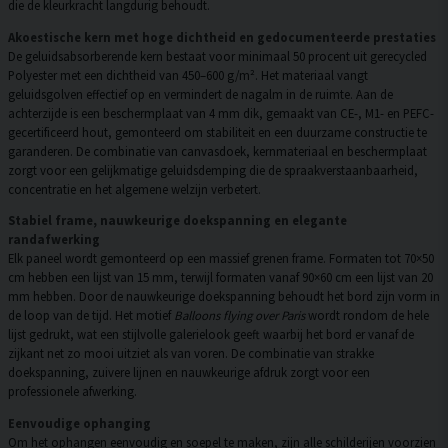
die de kleurkracht langdurig behoudt.
Akoestische kern met hoge dichtheid en gedocumenteerde prestaties
De geluidsabsorberende kern bestaat voor minimaal 50 procent uit gerecycled
Polyester met een dichtheid van 450–600 g/m². Het materiaal vangt
geluidsgolven effectief op en vermindert de nagalm in de ruimte. Aan de
achterzijde is een beschermplaat van 4 mm dik, gemaakt van CE-, M1- en PEFC-
gecertificeerd hout, gemonteerd om stabiliteit en een duurzame constructie te
garanderen. De combinatie van canvasdoek, kernmateriaal en beschermplaat
zorgt voor een gelijkmatige geluidsdemping die de spraakverstaanbaarheid,
concentratie en het algemene welzijn verbetert.
Stabiel frame, nauwkeurige doekspanning en elegante
randafwerking
Elk paneel wordt gemonteerd op een massief grenen frame. Formaten tot 70×50
cm hebben een lijst van 15 mm, terwijl formaten vanaf 90×60 cm een lijst van 20
mm hebben. Door de nauwkeurige doekspanning behoudt het bord zijn vorm in
de loop van de tijd. Het motief
Balloons flying over Paris
wordt rondom de hele
lijst gedrukt, wat een stijlvolle galerielook geeft waarbij het bord er vanaf de
zijkant net zo mooi uitziet als van voren. De combinatie van strakke
doekspanning, zuivere lijnen en nauwkeurige afdruk zorgt voor een
professionele afwerking.
Eenvoudige ophanging
Om het ophangen eenvoudig en soepel te maken, zijn alle schilderijen voorzien