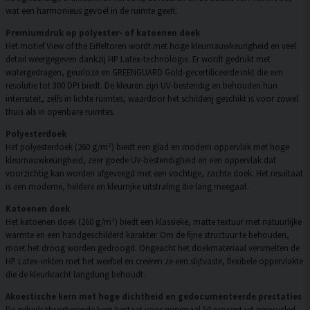
wat een harmonieus gevoel in de ruimte geeft.
Premiumdruk op polyester- of katoenen doek
Het motief View of the Eiffeltoren wordt met hoge kleurnauwkeurigheid en veel
detail weergegeven dankzij HP Latex-technologie. Er wordt gedrukt met
watergedragen, geurloze en GREENGUARD Gold-gecertificeerde inkt die een
resolutie tot 300 DPI biedt. De kleuren zijn UV-bestendig en behouden hun
intensiteit, zelfs in lichte ruimtes, waardoor het schilderij geschikt is voor zowel
thuis als in openbare ruimtes.
Polyesterdoek
Het polyesterdoek (260 g/m²) biedt een glad en modern oppervlak met hoge
kleurnauwkeurigheid, zeer goede UV-bestendigheid en een oppervlak dat
voorzichtig kan worden afgeveegd met een vochtige, zachte doek. Het resultaat
is een moderne, heldere en kleurrijke uitstraling die lang meegaat.
Katoenen doek
Het katoenen doek (260 g/m²) biedt een klassieke, matte textuur met natuurlijke
warmte en een handgeschilderd karakter. Om de fijne structuur te behouden,
moet het droog worden gedroogd. Ongeacht het doekmateriaal versmelten de
HP Latex-inkten met het weefsel en creëren ze een slijtvaste, flexibele oppervlakte
die de kleurkracht langdurig behoudt.
Akoestische kern met hoge dichtheid en gedocumenteerde prestaties
De geluidsabsorberende kern bestaat voor minimaal 50 procent uit gerecycled