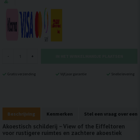
IN HET WINKELMANDJE PLAATSEN
-
+
Gratis verzending
Vijf jaar garantie
Snelle levering
Beschrijving
Kenmerken
Stel een vraag over een
Akoestisch schilderij – View of the Eiffeltoren
voor rustigere ruimtes en zachtere akoestiek