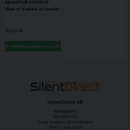
Akoestisch schilderij -
View of Kraków at sunset
257,4 EUR
IN HET WINKELMANDJE PLAATSEN
SilentDirect AB
Nyängsgatan 6
295 39 Bromölla
E-mail: kundservice@silentdirect.se
Telefoon: 0456-100 00