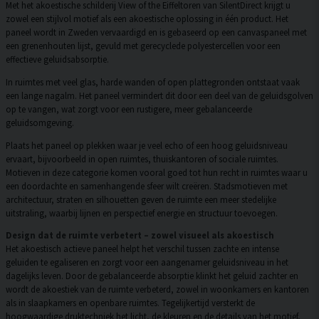
Met het akoestische schilderij View of the Eiffeltoren van SilentDirect krijgt u
zowel een stijlvol motief als een akoestische oplossing in één product. Het
paneel wordt in Zweden vervaardigd en is gebaseerd op een canvaspaneel met
een grenenhouten lijst, gevuld met gerecyclede polyestercellen voor een
effectieve geluidsabsorptie.
In ruimtes met veel glas, harde wanden of open plattegronden ontstaat vaak
een lange nagalm. Het paneel vermindert dit door een deel van de geluidsgolven
op te vangen, wat zorgt voor een rustigere, meer gebalanceerde
geluidsomgeving.
Plaats het paneel op plekken waar je veel echo of een hoog geluidsniveau
ervaart, bijvoorbeeld in open ruimtes, thuiskantoren of sociale ruimtes.
Motieven in deze categorie komen vooral goed tot hun recht in ruimtes waar u
een doordachte en samenhangende sfeer wilt creëren. Stadsmotieven met
architectuur, straten en silhouetten geven de ruimte een meer stedelijke
uitstraling, waarbij lijnen en perspectief energie en structuur toevoegen.
Design dat de ruimte verbetert – zowel visueel als akoestisch
Het akoestisch actieve paneel helpt het verschil tussen zachte en intense
geluiden te egaliseren en zorgt voor een aangenamer geluidsniveau in het
dagelijks leven. Door de gebalanceerde absorptie klinkt het geluid zachter en
wordt de akoestiek van de ruimte verbeterd, zowel in woonkamers en kantoren
als in slaapkamers en openbare ruimtes. Tegelijkertijd versterkt de
hoogwaardige druktechniek het licht, de kleuren en de details van het motief,