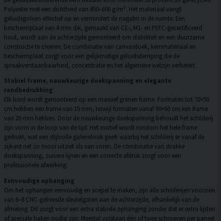
Polyester met een dichtheid van 450–600 g/m². Het materiaal vangt
geluidsgolven effectief op en vermindert de nagalm in de ruimte. Een
beschermplaat van 4 mm dik, gemaakt van CE-, M1- en PEFC-gecertificeerd
hout, wordt aan de achterzijde gemonteerd om stabiliteit en een duurzame
constructie te creëren. De combinatie van canvasdoek, kernmateriaal en
beschermplaat zorgt voor een gelijkmatige geluidsdemping die de
spraakverstaanbaarheid, concentratie en het algemene welzijn verbetert.
Stabiel frame, nauwkeurige doekspanning en elegante
randbedrukking
Elk bord wordt gemonteerd op een massief grenen frame. Formaten tot 70×50
cm hebben een frame van 15 mm, terwijl formaten vanaf 90×60 cm een frame
van 20 mm hebben. Door de nauwkeurige doekspanning behoudt het schilderij
zijn vorm in de loop van de tijd. Het motief wordt rondom het hele frame
gedrukt, wat een stijlvolle galerielook geeft waarbij het schilderij er vanaf de
zijkant net zo mooi uitziet als van voren. De combinatie van strakke
doekspanning, zuivere lijnen en een correcte afdruk zorgt voor een
professionele afwerking.
Eenvoudige ophanging
Om het ophangen eenvoudig en soepel te maken, zijn alle schilderijen voorzien
van 6–8 CNC-gefreesde sleutelgaten aan de achterzijde, afhankelijk van de
afmeting. Dit zorgt voor een extra stabiele ophanging zonder dat er extra lijsten
of speciale haken nodig zijn. Meestal volstaan één of twee schroeven per paneel