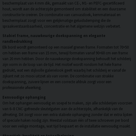
beschermplaat van 4 mm dik, gemaakt van CE-, M1- en PEFC-gecertificeerd
hout, wordt aan de achterzijde gemonteerd om stabiliteit en een duurzame
constructie te creëren. De combinatie van canvasdoek, kernmateriaal en
beschermplaat zorgt voor een gelijkmatige geluidsdemping die de
spraakverstaanbaarheid, concentratie en het algemene welzijn verbetert.
Stabiel frame, nauwkeurige doekspanning en elegante
randbedrukking
Elk bord wordt gemonteerd op een massief grenen frame. Formaten tot 70×50
cm hebben een frame van 15 mm, terwijl formaten vanaf 90×60 cm een frame
van 20 mm hebben. Door de nauwkeurige doekspanning behoudt het schilderij
zijn vorm in de loop van de tijd. Het motief wordt rondom het hele frame
gedrukt, wat een stijlvolle galerielook geeft waarbij het schilderij er vanaf de
zijkant net zo mooi uitziet als van voren. De combinatie van strakke
doekspanning, zuivere lijnen en een correcte afdruk zorgt voor een
professionele afwerking.
Eenvoudige ophanging
Om het ophangen eenvoudig en soepel te maken, zijn alle schilderijen voorzien
van 6–8 CNC-gefreesde sleutelgaten aan de achterzijde, afhankelijk van de
afmeting. Dit zorgt voor een extra stabiele ophanging zonder dat er extra lijsten
of speciale haken nodig zijn. Meestal volstaan één of twee schroeven per bord
voor een veilige montage, wat tijd bespaart en de installatie eenvoudig maakt.
Akoestiek, kwaliteit en totaalbeleving