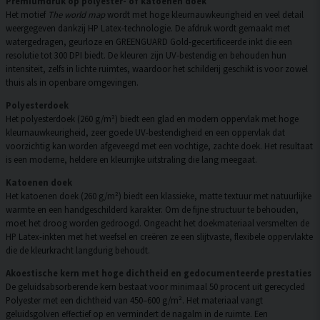
Premiumdruk op polyester- of katoenen doek
Het motief
The world map
wordt met hoge kleurnauwkeurigheid en veel detail
weergegeven dankzij HP Latex-technologie. De afdruk wordt gemaakt met
watergedragen, geurloze en GREENGUARD Gold-gecertificeerde inkt die een
resolutie tot 300 DPI biedt. De kleuren zijn UV-bestendig en behouden hun
intensiteit, zelfs in lichte ruimtes, waardoor het schilderij geschikt is voor zowel
thuis als in openbare omgevingen.
Polyesterdoek
Het polyesterdoek (260 g/m²) biedt een glad en modern oppervlak met hoge
kleurnauwkeurigheid, zeer goede UV-bestendigheid en een oppervlak dat
voorzichtig kan worden afgeveegd met een vochtige, zachte doek. Het resultaat
is een moderne, heldere en kleurrijke uitstraling die lang meegaat.
Katoenen doek
Het katoenen doek (260 g/m²) biedt een klassieke, matte textuur met natuurlijke
warmte en een handgeschilderd karakter. Om de fijne structuur te behouden,
moet het droog worden gedroogd. Ongeacht het doekmateriaal versmelten de
HP Latex-inkten met het weefsel en creëren ze een slijtvaste, flexibele oppervlakte
die de kleurkracht langdurig behoudt.
Akoestische kern met hoge dichtheid en gedocumenteerde prestaties
De geluidsabsorberende kern bestaat voor minimaal 50 procent uit gerecycled
Polyester met een dichtheid van 450–600 g/m². Het materiaal vangt
geluidsgolven effectief op en vermindert de nagalm in de ruimte. Een