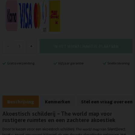
IN HET WINKELMANDJE PLAATSEN
-
+
Gratis verzending
Vijf jaar garantie
Snelle levering
Beschrijving
Kenmerken
Stel een vraag over een
Akoestisch schilderij – The world map voor
rustigere ruimtes en een zachtere akoestiek
Door te kiezen voor een akoestisch schilderij
The world map
van SilentDirect
krijgt u zowel een visueel blikpunt als een discrete akoestische oplossing. Het