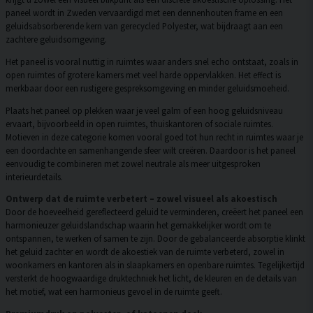
paneel wordt in Zweden vervaardigd met een dennenhouten frame en een
geluidsabsorberende kern van gerecycled Polyester, wat bijdraagt aan een
zachtere geluidsomgeving.
Het paneel is vooral nuttig in ruimtes waar anders snel echo ontstaat, zoals in
open ruimtes of grotere kamers met veel harde oppervlakken. Het effect is
merkbaar door een rustigere gespreksomgeving en minder geluidsmoeheid.
Plaats het paneel op plekken waar je veel galm of een hoog geluidsniveau
ervaart, bijvoorbeeld in open ruimtes, thuiskantoren of sociale ruimtes.
Motieven in deze categorie komen vooral goed tot hun recht in ruimtes waar je
een doordachte en samenhangende sfeer wilt creëren. Daardoor is het paneel
eenvoudig te combineren met zowel neutrale als meer uitgesproken
interieurdetails.
Ontwerp dat de ruimte verbetert – zowel visueel als akoestisch
Door de hoeveelheid gereflecteerd geluid te verminderen, creëert het paneel een
harmonieuzer geluidslandschap waarin het gemakkelijker wordt om te
ontspannen, te werken of samen te zijn. Door de gebalanceerde absorptie klinkt
het geluid zachter en wordt de akoestiek van de ruimte verbeterd, zowel in
woonkamers en kantoren als in slaapkamers en openbare ruimtes. Tegelijkertijd
versterkt de hoogwaardige druktechniek het licht, de kleuren en de details van
het motief, wat een harmonieus gevoel in de ruimte geeft.