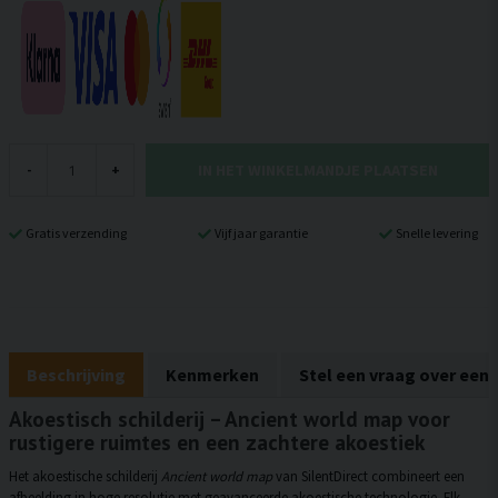
IN HET WINKELMANDJE PLAATSEN
-
+
Gratis verzending
Vijf jaar garantie
Snelle levering
Beschrijving
Kenmerken
Stel een vraag over een
Akoestisch schilderij – Ancient world map voor
rustigere ruimtes en een zachtere akoestiek
Het akoestische schilderij
Ancient world map
van SilentDirect combineert een
afbeelding in hoge resolutie met geavanceerde akoestische technologie. Elk