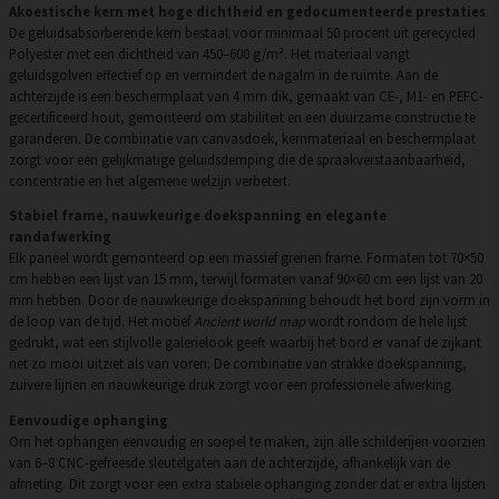
Akoestische kern met hoge dichtheid en gedocumenteerde prestaties
De geluidsabsorberende kern bestaat voor minimaal 50 procent uit gerecycled
Polyester met een dichtheid van 450–600 g/m². Het materiaal vangt
geluidsgolven effectief op en vermindert de nagalm in de ruimte. Aan de
achterzijde is een beschermplaat van 4 mm dik, gemaakt van CE-, M1- en PEFC-
gecertificeerd hout, gemonteerd om stabiliteit en een duurzame constructie te
garanderen. De combinatie van canvasdoek, kernmateriaal en beschermplaat
zorgt voor een gelijkmatige geluidsdemping die de spraakverstaanbaarheid,
concentratie en het algemene welzijn verbetert.
Stabiel frame, nauwkeurige doekspanning en elegante
randafwerking
Elk paneel wordt gemonteerd op een massief grenen frame. Formaten tot 70×50
cm hebben een lijst van 15 mm, terwijl formaten vanaf 90×60 cm een lijst van 20
mm hebben. Door de nauwkeurige doekspanning behoudt het bord zijn vorm in
de loop van de tijd. Het motief
Ancient world map
wordt rondom de hele lijst
gedrukt, wat een stijlvolle galerielook geeft waarbij het bord er vanaf de zijkant
net zo mooi uitziet als van voren. De combinatie van strakke doekspanning,
zuivere lijnen en nauwkeurige druk zorgt voor een professionele afwerking.
Eenvoudige ophanging
Om het ophangen eenvoudig en soepel te maken, zijn alle schilderijen voorzien
van 6–8 CNC-gefreesde sleutelgaten aan de achterzijde, afhankelijk van de
afmeting. Dit zorgt voor een extra stabiele ophanging zonder dat er extra lijsten