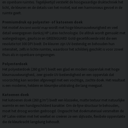
en openbare ruimtes. Tegelijkertijd versterkt de hoogwaardige druktechniek het
licht, de kleuren en de details van het motief, wat een harmonieus gevoel in de
ruimte geeft.
Premiumdruk op polyester- of katoenen doek
Het motief
Ancient world map
wordt met hoge kleurnauwkeurigheid en veel
detail weergegeven dankzij HP Latex-technologie. De afdruk wordt gemaakt met
watergedragen, geurloze en GREENGUARD Gold-gecertificeerde inkt die een
resolutie tot 300 DPI biedt. De kleuren zijn UV-bestendig en behouden hun
intensiteit, zelfs in lichte ruimtes, waardoor het schilderij geschikt is voor zowel
thuis als in openbare omgevingen.
Polyesterdoek
Het polyesterdoek (260 g/m²) biedt een glad en modern oppervlak met hoge
kleurnauwkeurigheid, zeer goede UV-bestendigheid en een oppervlak dat
voorzichtig kan worden afgeveegd met een vochtige, zachte doek. Het resultaat
is een moderne, heldere en kleurrijke uitstraling die lang meegaat.
Katoenen doek
Het katoenen doek (260 g/m²) biedt een klassieke, matte textuur met natuurlijke
warmte en een handgeschilderd karakter. Om de fijne structuur te behouden,
moet het droog worden gedroogd. Ongeacht het doekmateriaal versmelten de
HP Latex-inkten met het weefsel en creëren ze een slijtvaste, flexibele oppervlakte
die de kleurkracht langdurig behoudt.