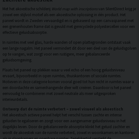
Met het akoestische schilderij
World map with inscriptions
van SilentDirect krijg je
zowel een stijlvol motief als een akoestische oplossing in één product. Het
paneel wordt in Zweden vervaardigd en is gebaseerd op een canvaspaneel met
een grenenhouten frame dat is gevuld met gerecyclede polyestercellen voor een
effectieve geluidsabsorptie.
In ruimtes met veel glas, harde wanden of open plattegronden ontstaat vaak
een lange nagalm. Het paneel vermindert dit door een deel van de geluidsgolven
op te vangen, wat zorgt voor een rustigere, meer gebalanceerde
geluidsomgeving.
Plaats het paneel op plekken waar u veel echo of een hoog geluidsniveau
ervaart, bijvoorbeeld in open ruimtes, thuiskantoren of sociale ruimtes.
Motieven in deze categorie komen vooral goed tot hun recht in ruimtes waar u
een doordachte en samenhangende sfeer wilt creëren. Daardoor is het paneel
eenvoudig te combineren met zowel neutrale als meer uitgesproken
interieurdetails.
Ontwerp dat de ruimte verbetert – zowel visueel als akoestisch
Het akoestisch actieve paneel helpt het verschil tussen zachte en intense
geluiden te egaliseren en zorgt voor een aangenamer geluidsniveau in het
dagelijks leven. Door de gebalanceerde absorptie klinkt het geluid zachter en
wordt de akoestiek van de ruimte verbeterd, zowel in woonkamers en kantoren
als in slaapkamers en openbare ruimtes. Tegelijkertijd versterkt de