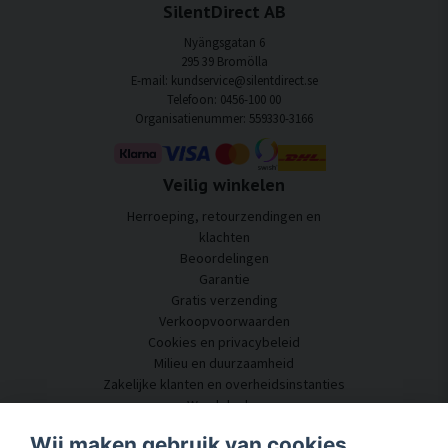
SilentDirect AB
Nyängsgatan 6
295 39 Bromölla
E-mail: kundservice@silentdirect.se
Telefoon: 0456-100 00
Organisatienummer: 559330-3166
Veilig winkelen
Herroeping, retourzendingen en
klachten
Beoordelingen
Garantie
Gratis verzending
Verkoopvoorwaarden
Cookies en privacybeleid
Milieu en duurzaamheid
Zakelijke klanten en overheidsinstanties
Word dealer
Enkele van onze klanten
Wij maken gebruik van cookies