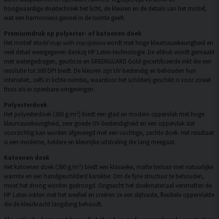
hoogwaardige druktechniek het licht, de kleuren en de details van het motief,
wat een harmonieus gevoel in de ruimte geeft.
Premiumdruk op polyester- of katoenen doek
Het motief
World map with inscriptions
wordt met hoge kleurnauwkeurigheid en
veel detail weergegeven dankzij HP Latex-technologie. De afdruk wordt gemaakt
met watergedragen, geurloze en GREENGUARD Gold-gecertificeerde inkt die een
resolutie tot 300 DPI biedt. De kleuren zijn UV-bestendig en behouden hun
intensiteit, zelfs in lichte ruimtes, waardoor het schilderij geschikt is voor zowel
thuis als in openbare omgevingen.
Polyesterdoek
Het polyesterdoek (260 g/m²) biedt een glad en modern oppervlak met hoge
kleurnauwkeurigheid, zeer goede UV-bestendigheid en een oppervlak dat
voorzichtig kan worden afgeveegd met een vochtige, zachte doek. Het resultaat
is een moderne, heldere en kleurrijke uitstraling die lang meegaat.
Katoenen doek
Het katoenen doek (260 g/m²) biedt een klassieke, matte textuur met natuurlijke
warmte en een handgeschilderd karakter. Om de fijne structuur te behouden,
moet het droog worden gedroogd. Ongeacht het doekmateriaal versmelten de
HP Latex-inkten met het weefsel en creëren ze een slijtvaste, flexibele oppervlakte
die de kleurkracht langdurig behoudt.