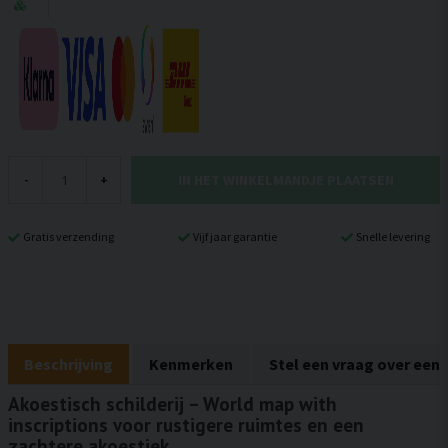
IN HET WINKELMANDJE PLAATSEN
-
+
Gratis verzending
Vijf jaar garantie
Snelle levering
Beschrijving
Kenmerken
Stel een vraag over een
Akoestisch schilderij – World map with
inscriptions voor rustigere ruimtes en een
zachtere akoestiek