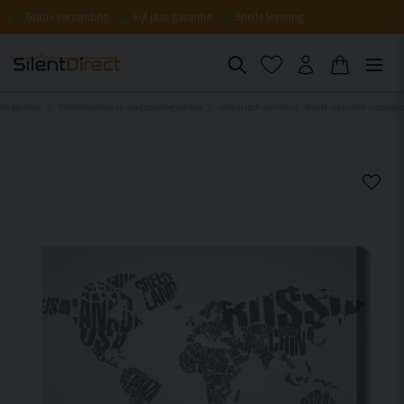
Gratis verzending
Vijf jaar garantie
Snelle levering
de panelen
Wereldkaarten en stadsplattegronden
Akoestisch schilderij - World map with inscripti