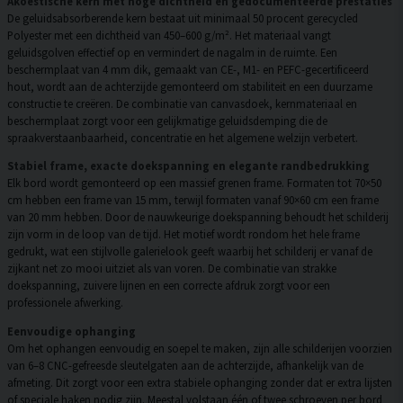
Akoestische kern met hoge dichtheid en gedocumenteerde prestaties
De geluidsabsorberende kern bestaat uit minimaal 50 procent gerecycled
Polyester met een dichtheid van 450–600 g/m². Het materiaal vangt
geluidsgolven effectief op en vermindert de nagalm in de ruimte. Een
beschermplaat van 4 mm dik, gemaakt van CE-, M1- en PEFC-gecertificeerd
hout, wordt aan de achterzijde gemonteerd om stabiliteit en een duurzame
constructie te creëren. De combinatie van canvasdoek, kernmateriaal en
beschermplaat zorgt voor een gelijkmatige geluidsdemping die de
spraakverstaanbaarheid, concentratie en het algemene welzijn verbetert.
Stabiel frame, exacte doekspanning en elegante randbedrukking
Elk bord wordt gemonteerd op een massief grenen frame. Formaten tot 70×50
cm hebben een frame van 15 mm, terwijl formaten vanaf 90×60 cm een frame
van 20 mm hebben. Door de nauwkeurige doekspanning behoudt het schilderij
zijn vorm in de loop van de tijd. Het motief wordt rondom het hele frame
gedrukt, wat een stijlvolle galerielook geeft waarbij het schilderij er vanaf de
zijkant net zo mooi uitziet als van voren. De combinatie van strakke
doekspanning, zuivere lijnen en een correcte afdruk zorgt voor een
professionele afwerking.
Eenvoudige ophanging
Om het ophangen eenvoudig en soepel te maken, zijn alle schilderijen voorzien
van 6–8 CNC-gefreesde sleutelgaten aan de achterzijde, afhankelijk van de
afmeting. Dit zorgt voor een extra stabiele ophanging zonder dat er extra lijsten
of speciale haken nodig zijn. Meestal volstaan één of twee schroeven per bord