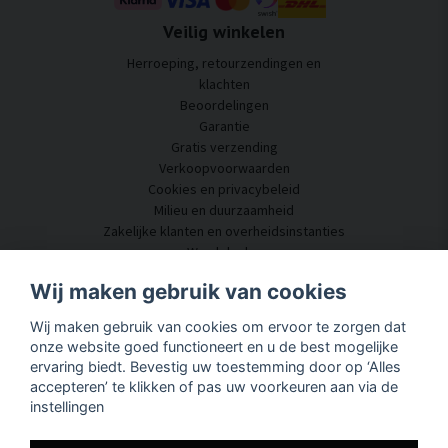
Veilig winkelen
Herroeping, retourzendingen en
klachten
Beoordelingen
Garantie
Gratis verzending
Verkoopvoorwaarden
Cookies en privacybeleid
Milieu en duurzaamheid
Zakelijke klanten en overheidsinstanties
Word dealer
Enkele van onze klanten
Wij maken gebruik van cookies
Klantenservice
Wij maken gebruik van cookies om ervoor te zorgen dat
Neem contact met ons op
onze website goed functioneert en u de best mogelijke
Akoestisch advies
ervaring biedt. Bevestig uw toestemming door op ‘Alles
Montage en installatie
accepteren’ te klikken of pas uw voorkeuren aan via de
Vragen en antwoorden
instellingen
Kennisportaal
Levertijd