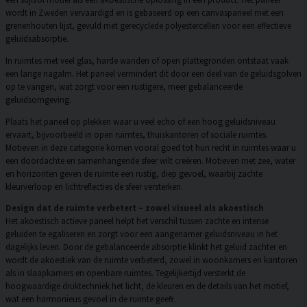
wordt in Zweden vervaardigd en is gebaseerd op een canvaspaneel met een
grenenhouten lijst, gevuld met gerecyclede polyestercellen voor een effectieve
geluidsabsorptie.
In ruimtes met veel glas, harde wanden of open plattegronden ontstaat vaak
een lange nagalm. Het paneel vermindert dit door een deel van de geluidsgolven
op te vangen, wat zorgt voor een rustigere, meer gebalanceerde
geluidsomgeving.
Plaats het paneel op plekken waar u veel echo of een hoog geluidsniveau
ervaart, bijvoorbeeld in open ruimtes, thuiskantoren of sociale ruimtes.
Motieven in deze categorie komen vooral goed tot hun recht in ruimtes waar u
een doordachte en samenhangende sfeer wilt creëren. Motieven met zee, water
en horizonten geven de ruimte een rustig, diep gevoel, waarbij zachte
kleurverloop en lichtreflecties de sfeer versterken.
Design dat de ruimte verbetert – zowel visueel als akoestisch
Het akoestisch actieve paneel helpt het verschil tussen zachte en intense
geluiden te egaliseren en zorgt voor een aangenamer geluidsniveau in het
dagelijks leven. Door de gebalanceerde absorptie klinkt het geluid zachter en
wordt de akoestiek van de ruimte verbeterd, zowel in woonkamers en kantoren
als in slaapkamers en openbare ruimtes. Tegelijkertijd versterkt de
hoogwaardige druktechniek het licht, de kleuren en de details van het motief,
wat een harmonieus gevoel in de ruimte geeft.