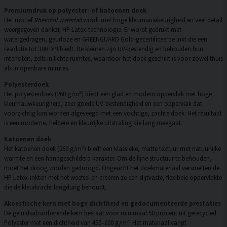
Premiumdruk op polyester- of katoenen doek
Het motief
Rheinfall waterfall
wordt met hoge kleurnauwkeurigheid en veel detail
weergegeven dankzij HP Latex-technologie. Er wordt gedrukt met
watergedragen, geurloze en GREENGUARD Gold-gecertificeerde inkt die een
resolutie tot 300 DPI biedt. De kleuren zijn UV-bestendig en behouden hun
intensiteit, zelfs in lichte ruimtes, waardoor het doek geschikt is voor zowel thuis
als in openbare ruimtes.
Polyesterdoek
Het polyesterdoek (260 g/m²) biedt een glad en modern oppervlak met hoge
kleurnauwkeurigheid, zeer goede UV-bestendigheid en een oppervlak dat
voorzichtig kan worden afgeveegd met een vochtige, zachte doek. Het resultaat
is een moderne, heldere en kleurrijke uitstraling die lang meegaat.
Katoenen doek
Het katoenen doek (260 g/m²) biedt een klassieke, matte textuur met natuurlijke
warmte en een handgeschilderd karakter. Om de fijne structuur te behouden,
moet het droog worden gedroogd. Ongeacht het doekmateriaal versmelten de
HP Latex-inkten met het weefsel en creëren ze een slijtvaste, flexibele oppervlakte
die de kleurkracht langdurig behoudt.
Akoestische kern met hoge dichtheid en gedocumenteerde prestaties
De geluidsabsorberende kern bestaat voor minimaal 50 procent uit gerecycled
Polyester met een dichtheid van 450–600 g/m². Het materiaal vangt