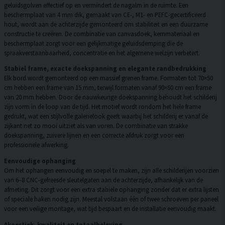
geluidsgolven effectief op en vermindert de nagalm in de ruimte. Een
beschermplaat van 4 mm dik, gemaakt van CE-, M1- en PEFC-gecertificeerd
hout, wordt aan de achterzijde gemonteerd om stabiliteit en een duurzame
constructie te creëren. De combinatie van canvasdoek, kernmateriaal en
beschermplaat zorgt voor een gelijkmatige geluidsdemping die de
spraakverstaanbaarheid, concentratie en het algemene welzijn verbetert.
Stabiel frame, exacte doekspanning en elegante randbedrukking
Elk bord wordt gemonteerd op een massief grenen frame. Formaten tot 70×50
cm hebben een frame van 15 mm, terwijl formaten vanaf 90×60 cm een frame
van 20 mm hebben. Door de nauwkeurige doekspanning behoudt het schilderij
zijn vorm in de loop van de tijd. Het motief wordt rondom het hele frame
gedrukt, wat een stijlvolle galerielook geeft waarbij het schilderij er vanaf de
zijkant net zo mooi uitziet als van voren. De combinatie van strakke
doekspanning, zuivere lijnen en een correcte afdruk zorgt voor een
professionele afwerking.
Eenvoudige ophanging
Om het ophangen eenvoudig en soepel te maken, zijn alle schilderijen voorzien
van 6–8 CNC-gefreesde sleutelgaten aan de achterzijde, afhankelijk van de
afmeting. Dit zorgt voor een extra stabiele ophanging zonder dat er extra lijsten
of speciale haken nodig zijn. Meestal volstaan één of twee schroeven per paneel
voor een veilige montage, wat tijd bespaart en de installatie eenvoudig maakt.
Akoestiek, kwaliteit en totaalbeleving