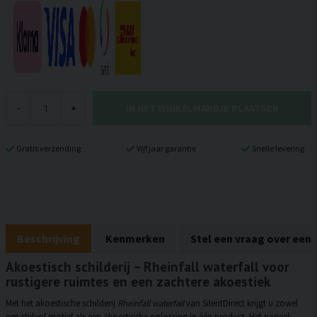
IN HET WINKELMANDJE PLAATSEN
-
+
Gratis verzending
Vijf jaar garantie
Snelle levering
Beschrijving
Kenmerken
Stel een vraag over een
Akoestisch schilderij – Rheinfall waterfall voor
rustigere ruimtes en een zachtere akoestiek
Met het akoestische schilderij
Rheinfall waterfall
van SilentDirect krijgt u zowel
een stijlvol motief als een akoestische oplossing in één product. Het paneel