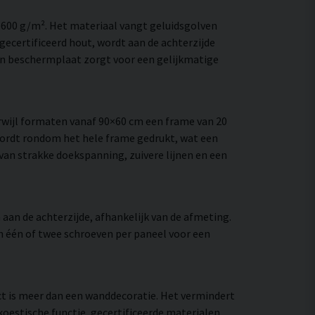
–600 g/m². Het materiaal vangt geluidsgolven
ecertificeerd hout, wordt aan de achterzijde
en beschermplaat zorgt voor een gelijkmatige
wijl formaten vanaf 90×60 cm een frame van 20
wordt rondom het hele frame gedrukt, wat een
e van strakke doekspanning, zuivere lijnen en een
aan de achterzijde, afhankelijk van de afmeting.
an één of twee schroeven per paneel voor een
ect is meer dan een wanddecoratie. Het vermindert
oestische functie, gecertificeerde materialen,