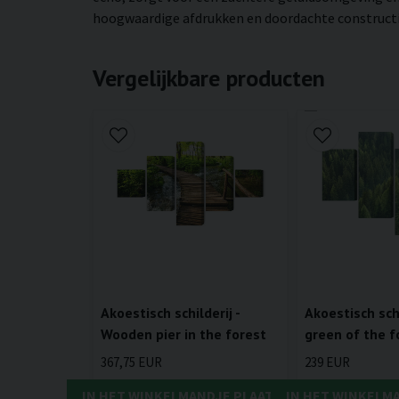
hoogwaardige afdrukken en doordachte constructie 
Vergelijkbare producten
Akoestisch schilderij -
Akoestisch schi
Wooden pier in the forest
green of the f
367,75 EUR
239 EUR
IN HET WINKELMANDJE PLAATSEN
IN HET WINKELM