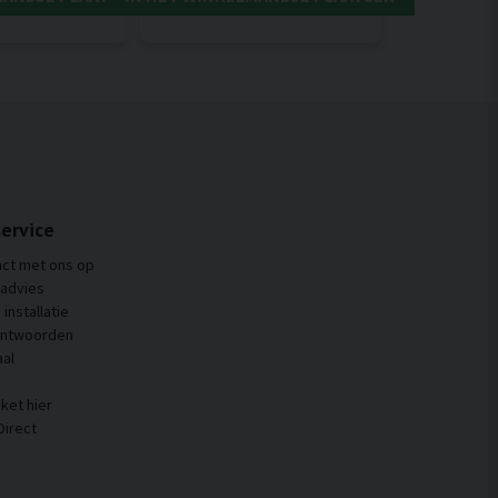
ervice
ct met ons op
 advies
installatie
antwoorden
al
ket hier
Direct