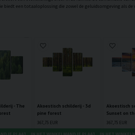
biedt een totaaloplossing die zowel de geluidsomgeving als de vi
lderij - The
Akoestisch schilderij - 3d
Akoestisch sch
orest
pine forest
Sunset on th
367,75 EUR
367,75 EUR
ANDJE PLAATSEN
IN HET WINKELMANDJE PLAATSEN
IN HET WINKEL