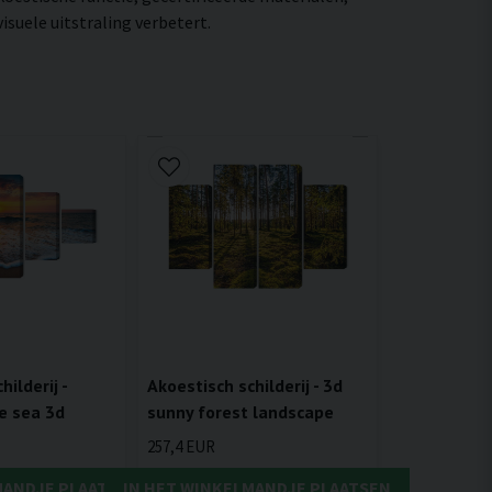
suele uitstraling verbetert.
ilderij -
Akoestisch schilderij - 3d
e sea 3d
sunny forest landscape
257,4 EUR
MANDJE PLAATSEN
IN HET WINKELMANDJE PLAATSEN