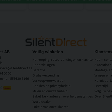
ct AB
Veilig winkelen
Klantens
6
Herroeping, retourzendingen en klachten
Neem conta
la
Beoordelingen
Akoestisch
ervice@silentdirect.se
Garantie
Montage en 
6-100 00
Gratis verzending
Vragen en 
ummer: 559330-3166
Verkoopvoorwaarden
Kennisporta
Cookies en privacybeleid
Levertijd
Milieu en duurzaamheid
Volg uw pak
Zakelijke klanten en overheidsinstanties
Over Silent
Word dealer
Enkele van onze klanten