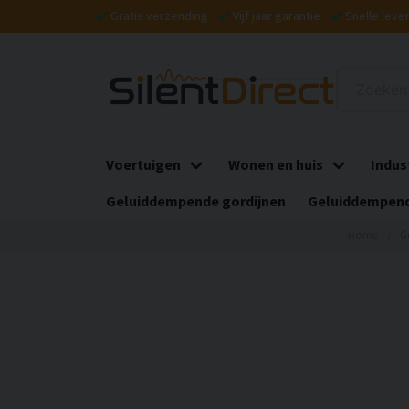
Gratis verzending
Vijf jaar garantie
Snelle leve
Voertuigen
Wonen en huis
Indus
Geluiddempende gordijnen
Geluiddempend
Home
G