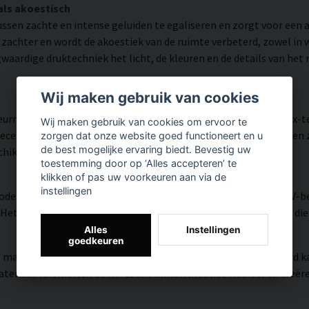
als akoestisch
ussen zachte en intense geluiden te egaliseren en zorgt voor een 
d zachter en wordt de akoestiek van de ruimte verbeterd, zowel i
waardige druktechniek het licht, de kleuren en de details van het
Wij maken gebruik van cookies
urnauwkeurigheid en veel detail weergegeven dankzij HP Latex-
Wij maken gebruik van cookies om ervoor te
tificeerde inkt die een resolutie tot 300 DPI biedt. De kleuren 
zorgen dat onze website goed functioneert en u
de best mogelijke ervaring biedt. Bevestig uw
schikt is voor zowel thuis als in openbare omgevingen.
toestemming door op ‘Alles accepteren’ te
klikken of pas uw voorkeuren aan via de
instellingen
modern oppervlak met hoge kleurnauwkeurigheid, zeer goede UV-be
et resultaat is een moderne, heldere en kleurrijke uitstraling di
Alles
Instellingen
goedkeuren
, matte textuur met natuurlijke warmte en een handgeschilderd ka
riaal versmelten de HP Latex-inkten met het weefsel en creëren z