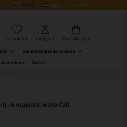
udio
Geluiddempende panelen
Tweede keus
Outlet
ic waterfall
ij - A majestic waterfall