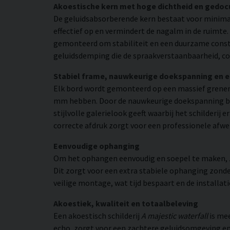
Akoestische kern met hoge dichtheid en gedo
De geluidsabsorberende kern bestaat voor minimaa
effectief op en vermindert de nagalm in de ruimte
gemonteerd om stabiliteit en een duurzame constr
geluidsdemping die de spraakverstaanbaarheid, co
Stabiel frame, nauwkeurige doekspanning en 
Elk bord wordt gemonteerd op een massief grenen
mm hebben. Door de nauwkeurige doekspanning beho
stijlvolle galerielook geeft waarbij het schilderij
correcte afdruk zorgt voor een professionele afwe
Eenvoudige ophanging
Om het ophangen eenvoudig en soepel te maken, zij
Dit zorgt voor een extra stabiele ophanging zonder
veilige montage, wat tijd bespaart en de installat
Akoestiek, kwaliteit en totaalbeleving
Een akoestisch schilderij
A majestic waterfall
is mee
echo, zorgt voor een zachtere geluidsomgeving en 