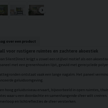
aag over een product
fall voor rustigere ruimtes en zachtere akoestiek
an SilentDirect krijgt u zowel een stijlvol motief als een akoesti
aneel met een grenenhouten lijst, gevuld met gerecyclede polyest
lattegronden ontstaat vaak een lange nagalm. Het paneel verminde
lanceerde geluidsomgeving.
en hoog geluidsniveau ervaart, bijvoorbeeld in open ruimtes, thui
mtes waar u een doordachte en samenhangende sfeer wilt creëren.
rverloop en lichtreflecties de sfeer versterken.