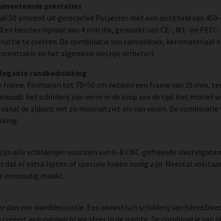
cumenteerde prestaties
l 50 procent uit gerecycled Polyester met een dichtheid van 450
. Een beschermplaat van 4 mm dik, gemaakt van CE-, M1- en PEFC-g
uctie te creëren. De combinatie van canvasdoek, kernmateriaal 
ncentratie en het algemene welzijn verbetert.
elegante randbedrukking
 frame. Formaten tot 70×50 cm hebben een frame van 15 mm, ter
udt het schilderij zijn vorm in de loop van de tijd. Het motief 
 er vanaf de zijkant net zo mooi uitziet als van voren. De combinati
rking.
n alle schilderijen voorzien van 6–8 CNC-gefreesde sleutelgaten 
 dat er extra lijsten of speciale haken nodig zijn. Meestal volsta
ie eenvoudig maakt.
r dan een wanddecoratie. Een akoestisch schilderij van SilentDir
creëert een evenwichtige sfeer in de ruimte. De combinatie van ak