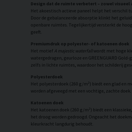
Design dat de ruimte verbetert – zowel visueel 
Het akoestisch actieve paneel helpt het verschil t
Door de gebalanceerde absorptie klinkt het gelui
openbare ruimtes. Tegelijkertijd versterkt de hoog
geeft.
Premiumdruk op polyester- of katoenen doek
Het motief
A majestic waterfall
wordt met hoge kle
watergedragen, geurloze en GREENGUARD Gold-gecer
zelfs in lichte ruimtes, waardoor het schilderij ge
Polyesterdoek
Het polyesterdoek (260 g/m²) biedt een glad en 
worden afgeveegd met een vochtige, zachte doek. H
Katoenen doek
Het katoenen doek (260 g/m²) biedt een klassieke
het droog worden gedroogd. Ongeacht het doekmate
kleurkracht langdurig behoudt.