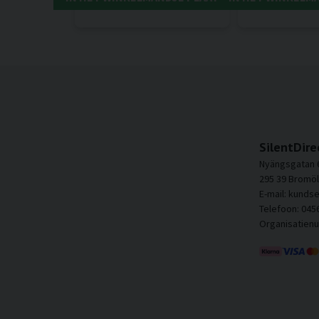
SilentDire
Nyängsgatan 
295 39 Bromöl
E-mail: kunds
Telefoon: 045
Organisatien