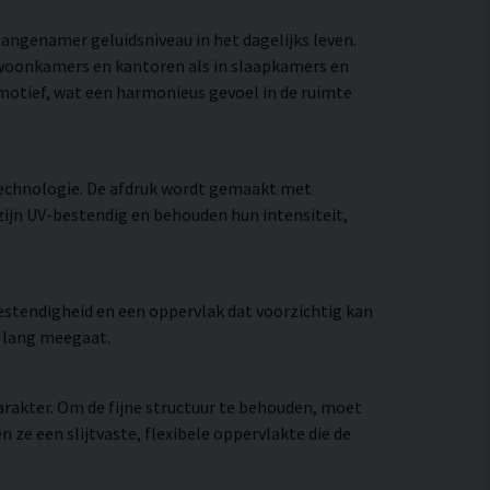
aangenamer geluidsniveau in het dagelijks leven.
n woonkamers en kantoren als in slaapkamers en
 motief, wat een harmonieus gevoel in de ruimte
technologie. De afdruk wordt gemaakt met
zijn UV-bestendig en behouden hun intensiteit,
stendigheid en een oppervlak dat voorzichtig kan
e lang meegaat.
rakter. Om de fijne structuur te behouden, moet
e een slijtvaste, flexibele oppervlakte die de