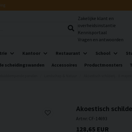
ring
Zakelijke klant en
overheidsinstantie
Kennisportaal
Vragen en antwoorden
trie
Kantoor
Restaurant
School
St
e scheidingswanden
Accessoires
Productmonsters
eluiddempende panelen
Landschap & Natuur
Akoestisch schilderij - A majest
Akoestisch schilder
Artnr:
CF-14693
128,65 EUR