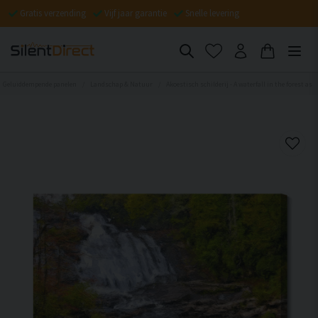
Gratis verzending
Vijf jaar garantie
Snelle levering
Geluiddempende panelen
Landschap & Natuur
Akoestisch schilderij - A waterfall in the forest as