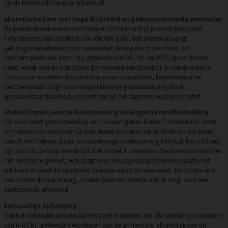
die de kleurkracht langdurig behoudt.
Akoestische kern met hoge dichtheid en gedocumenteerde prestaties
De geluidsabsorberende kern bestaat uit minimaal 50 procent gerecycled
Polyester met een dichtheid van 450–600 g/m². Het materiaal vangt
geluidsgolven effectief op en vermindert de nagalm in de ruimte. Een
beschermplaat van 4 mm dik, gemaakt van CE-, M1- en PEFC-gecertificeerd
hout, wordt aan de achterzijde gemonteerd om stabiliteit en een duurzame
constructie te creëren. De combinatie van canvasdoek, kernmateriaal en
beschermplaat zorgt voor een gelijkmatige geluidsdemping die de
spraakverstaanbaarheid, concentratie en het algemene welzijn verbetert.
Stabiel frame, exacte doekspanning en elegante randbedrukking
Elk bord wordt gemonteerd op een massief grenen frame. Formaten tot 70×50
cm hebben een frame van 15 mm, terwijl formaten vanaf 90×60 cm een frame
van 20 mm hebben. Door de nauwkeurige doekspanning behoudt het schilderij
zijn vorm in de loop van de tijd. Het motief
A waterfall in the forest as
is rondom
het hele frame gedrukt, wat zorgt voor een stijlvolle galerielook waarbij het
schilderij er vanaf de zijkant net zo mooi uitziet als van voren. De combinatie
van strakke doekspanning, zuivere lijnen en correcte afdruk zorgt voor een
professionele afwerking.
Eenvoudige ophanging
Om het ophangen eenvoudig en soepel te maken, zijn alle schilderijen voorzien
van 6–8 CNC-gefreesde sleutelgaten aan de achterzijde, afhankelijk van de