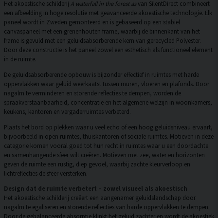
Het akoestische schilderij
A waterfall in the forest as
van SilentDirect combineert
een afbeelding in hoge resolutie met geavanceerde akoestische technologie. Elk
paneel wordt in Zweden gemonteerd en is gebaseerd op een stabiel
canvaspaneel met een grenenhouten frame, waarbij de binnenkant van het
frame is gevuld met een geluidsabsorberende kern van gerecycled Polyester.
Door deze constructie is het paneel zowel een esthetisch als functioneel element
in de ruimte.
De geluidsabsorberende opbouw is bijzonder effectief in ruimtes met harde
oppervlakken waar geluid weerkaatst tussen muren, vloeren en plafonds. Door
nagalm te verminderen en storende reflecties te dempen, worden de
spraakverstaanbaarheid, concentratie en het algemene welzijn in woonkamers,
keukens, kantoren en vergaderruimtes verbeterd.
Plaats het bord op plekken waar u veel echo of een hoog geluidsniveau ervaart,
bijvoorbeeld in open ruimtes, thuiskantoren of sociale ruimtes. Motieven in deze
categorie komen vooral goed tot hun recht in ruimtes waar u een doordachte
en samenhangende sfeer wilt creëren. Motieven met zee, water en horizonten
geven de ruimte een rustig, diep gevoel, waarbij zachte kleurverloop en
lichtreflecties de sfeer versterken.
Design dat de ruimte verbetert – zowel visueel als akoestisch
Het akoestische schilderij creëert een aangenamer geluidslandschap door
nagalm te egaliseren en storende reflecties van harde oppervlakken te dempen.
Door de gebalanceerde absorptie klinkt het geluid zachter en wordt de akoestiek