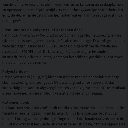
van de ruimte verbeterd, zowel in woonkamers en kantoren als in slaapkamers
en openbare ruimtes. Tegelijkertijd versterkt de hoogwaardige druktechniek het
licht, de kleuren en de details van het motief, wat een harmonieus gevoel in de
ruimte geeft.
Premiumdruk op polyester- of katoenen doek
Het motief
A waterfall in the forest as
wordt met hoge kleurnauwkeurigheid en
rijk aan details weergegeven dankzij HP Latex-technologie. Er wordt gedrukt met
watergedragen, geurloze en GREENGUARD Gold-gecertificeerde inkt die een
resolutie tot 300 DPI biedt. De kleuren zijn UV-bestendig en behouden hun
intensiteit, zelfs in lichte ruimtes, waardoor het schilderij geschikt is voor zowel
thuis als in openbare ruimtes.
Polyesterdoek
Het polyesterdoek (260 g/m²) biedt een glad en modern oppervlak met hoge
kleurnauwkeurigheid, zeer goede UV-bestendigheid en een oppervlak dat
voorzichtig kan worden afgeveegd met een vochtige, zachte doek. Het resultaat
is een moderne, heldere en kleurrijke uitstraling die lang meegaat.
Katoenen doek
Het katoenen doek (260 g/m²) biedt een klassieke, matte textuur met natuurlijke
warmte en een handgeschilderd karakter. Om de fijne structuur te behouden,
moet het droog worden gedroogd. Ongeacht het doekmateriaal versmelten de
HP Latex-inkten met het weefsel en creëren ze een slijtvaste, flexibele oppervlakte