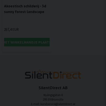
Akoestisch schilderij - 3d
sunny forest landscape
257,4 EUR
IN HET WINKELMANDJE PLAATSEN
SilentDirect AB
Nyängsgatan 6
295 39 Bromölla
E-mail: kundservice@silentdirect.se