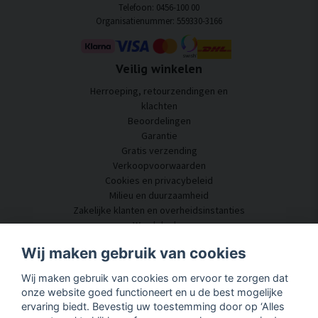
Telefoon: 0456-100 00
Organisatienummer: 559330-3166
Veilig winkelen
Herroeping, retourzendingen en
klachten
Beoordelingen
Garantie
Gratis verzending
Verkoopvoorwaarden
Cookies en privacybeleid
Milieu en duurzaamheid
Zakelijke klanten en overheidsinstanties
Word dealer
Enkele van onze klanten
Wij maken gebruik van cookies
Klantenservice
Wij maken gebruik van cookies om ervoor te zorgen dat
Neem contact met ons op
onze website goed functioneert en u de best mogelijke
Akoestisch advies
ervaring biedt. Bevestig uw toestemming door op ‘Alles
Montage en installatie