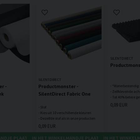
SILENTDIRECT
Productmonst
SILENTDIRECT
r -
Productmonster -
- *Waterbestendig
- Zelfklevende ach
ek
SilentDirect Fabric One
0,09 EUR
- Stof
- Kies uit 10 verschillende kleuren
0,09 EUR
ANDJE PLAATSEN
IN HET WINKELMANDJE PLAATSEN
IN HET WINKEL