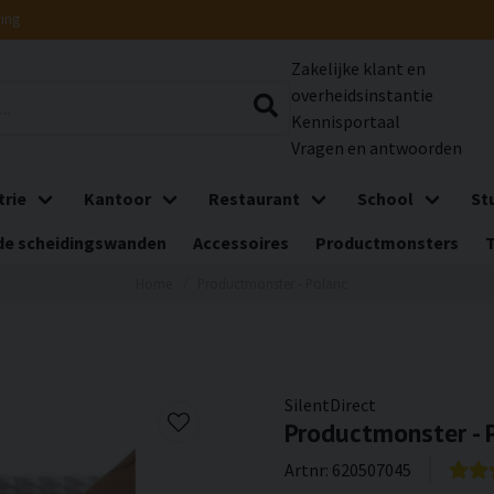
ring
Zakelijke klant en
overheidsinstantie
Kennisportaal
Vragen en antwoorden
trie
Kantoor
Restaurant
School
St
e scheidingswanden
Accessoires
Productmonsters
Home
Productmonster - Polaric
SilentDirect
Productmonster - P
Artnr:
620507045