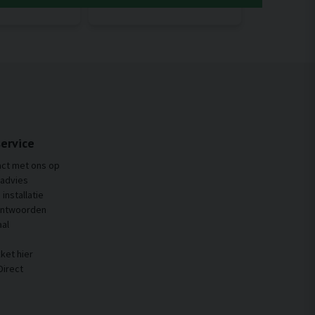
ervice
ct met ons op
 advies
installatie
antwoorden
al
ket hier
Direct