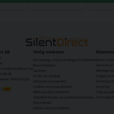
ct AB
Veilig winkelen
Klantens
6
Herroeping, retourzendingen en klachten
Neem conta
la
Beoordelingen
Akoestisch
ervice@silentdirect.se
Garantie
Montage en 
6-100 00
Gratis verzending
Vragen en 
ummer: 559330-3166
Verkoopvoorwaarden
Kennisporta
Cookies en privacybeleid
Levertijd
Milieu en duurzaamheid
Volg uw pak
Zakelijke klanten en overheidsinstanties
Over Silent
Word dealer
Enkele van onze klanten