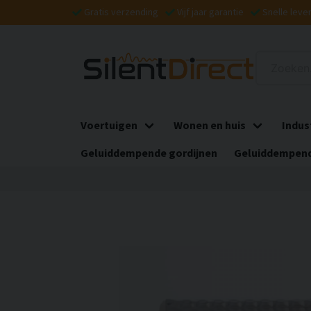
Gratis verzending
Vijf jaar garantie
Snelle leve
Voertuigen
Wonen en huis
Indus
Geluiddempende gordijnen
Geluiddempend