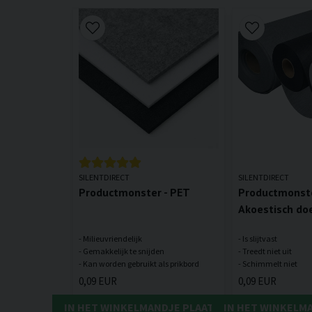
SILENTDIRECT
SILENTDIRECT
Productmonster - PET
Productmonste
Akoestisch do
- Milieuvriendelijk
- Is slijtvast
- Gemakkelijk te snijden
- Treedt niet uit
0,09 EUR
0,09 EUR
IN HET WINKELMANDJE PLAATSEN
IN HET WINKELM