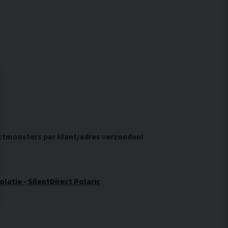
uctmonsters per klant/adres verzonden!
atie - SilentDirect Polaric