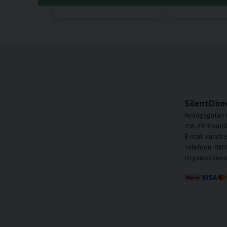
SilentDire
Nyängsgatan 
295 39 Bromöl
E-mail: kunds
Telefoon: 045
Organisatien