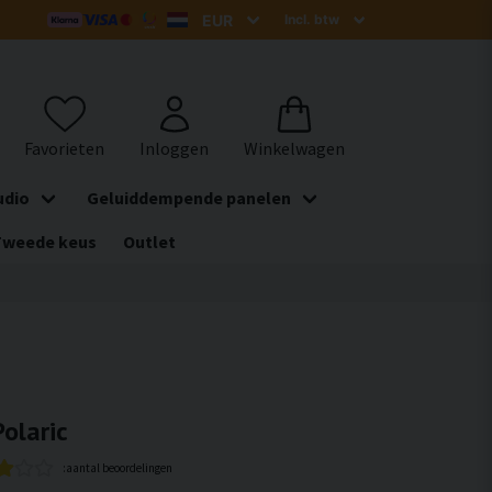
udio
Geluiddempende panelen
Tweede keus
Outlet
olaric
:aantal beoordelingen