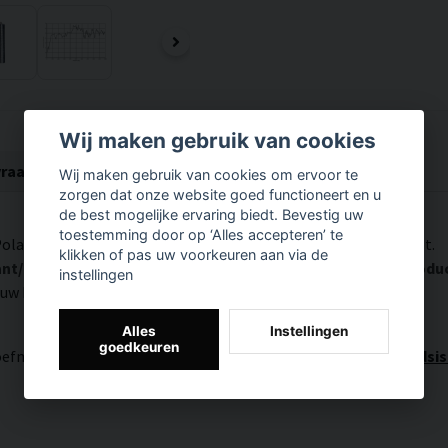
Wij maken gebruik van cookies
vraag over een product
Document (3)
Wij maken gebruik van cookies om ervoor te
zorgen dat onze website goed functioneert en u
de best mogelijke ervaring biedt. Bevestig uw
toestemming door op ‘Alles accepteren’ te
olaric bestellen. Het productmonster is ongeveer 2-3 cm groot.
klikken of pas uw voorkeuren aan via de
ant/adres. In totaal worden er maximaal 5 verschillende prod
instellingen
 uw brievenbus verzonden.
Alles
Instellingen
goedkeuren
oefmonster afkomstig is? Klik hier:
Dempingsmat voor geluidsisol