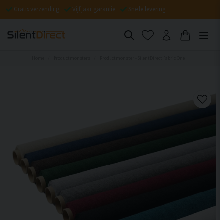
Gratis verzending
Vijf jaar garantie
Snelle levering
Home
Productmonsters
Productmonster - SilentDirect Fabric One