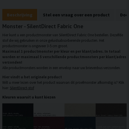
Beschrijving
Stel een vraag over een product
Doc
Monster - SilentDirect Fabric One
Hier kunt u een productmonster van SilentDirect Fabric One bestellen. Dezelfde
stof die wij gebruiken in onze geluidsabsorberende producten. Het
productmonster is ongeveer 3-5 cm groot.
Maximaal 1 productmonster per kleur en per klant/adres. In totaal
worden er maximaal 5 verschillende productmonsters per klant/adres
verzonden!
Alle productmonsters worden in een envelop naar uw brievenbus verzonden.
Hier vindt u het originele product
Wilt u meer lezen over het product waarvan dit proefmonster afkomstig is? Klik
hier:
SilentDirect-stof
Kleuren waaruit u kunt kiezen