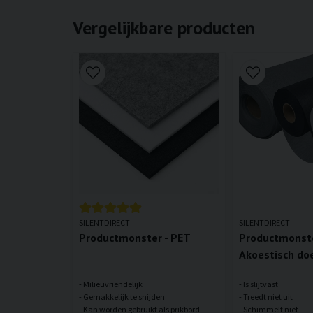
Vergelijkbare producten
SILENTDIRECT
SILENTDIRECT
Productmonster - PET
Productmonste
Akoestisch do
- Milieuvriendelijk
- Is slijtvast
- Gemakkelijk te snijden
- Treedt niet uit