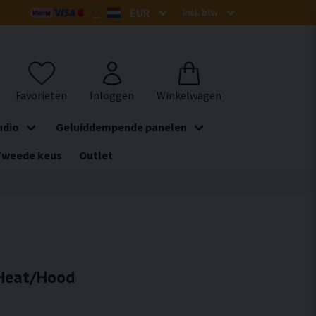
udio
Geluiddempende panelen
Tweede keus
Outlet
 Heat/Hood