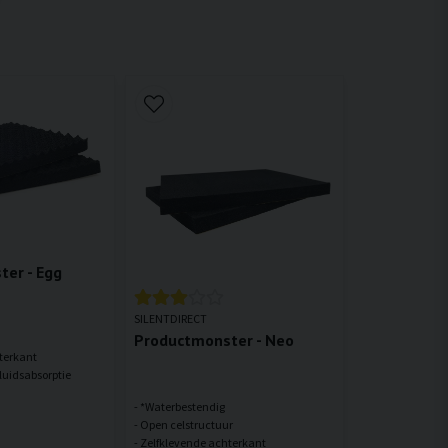
er - Egg
SILENTDIRECT
Productmonster - Neo
terkant
- *Waterbestendig
- Open celstructuur