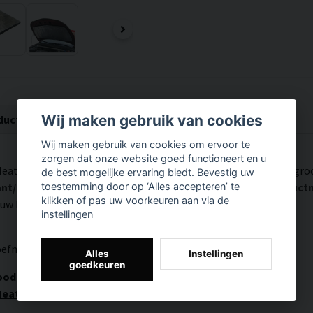
Wij maken gebruik van cookies
duct
Document (1)
Wij maken gebruik van cookies om ervoor te
zorgen dat onze website goed functioneert en u
Heat/Hood bestellen. Het productmonster is ongeveer 2-3 cm gro
de best mogelijke ervaring biedt. Bevestig uw
ant/adres. In totaal worden maximaal 5 verschillende product
toestemming door op ‘Alles accepteren’ te
klikken of pas uw voorkeuren aan via de
 uw brievenbus verzonden.
instellingen
oefmonster afkomstig is? Klik hier:
Alles
Instellingen
goedkeuren
Hood
Heat