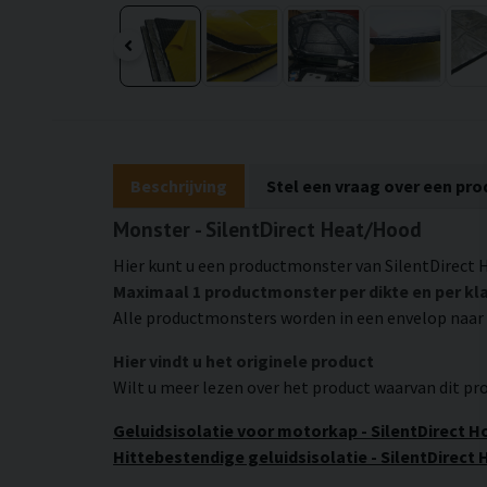
Beschrijving
Stel een vraag over een pro
Monster - SilentDirect Heat/Hood
Hier kunt u een productmonster van SilentDirect 
Maximaal 1 productmonster per dikte en per kl
Alle productmonsters worden in een envelop naar
Hier vindt u het originele product
Wilt u meer lezen over het product waarvan dit pr
Geluidsisolatie voor motorkap - SilentDirect 
Hittebestendige geluidsisolatie - SilentDirect 