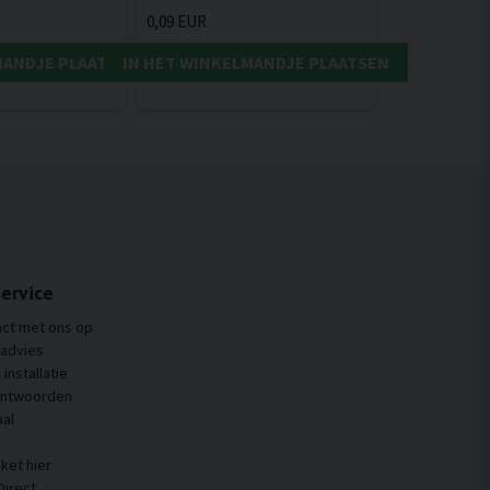
0,09 EUR
MANDJE PLAATSEN
IN HET WINKELMANDJE PLAATSEN
ervice
ct met ons op
 advies
installatie
antwoorden
al
ket hier
Direct