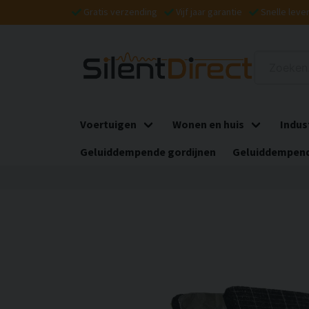
Gratis verzending
Vijf jaar garantie
Snelle leve
Voertuigen
Wonen en huis
Indus
Geluiddempende gordijnen
Geluiddempend