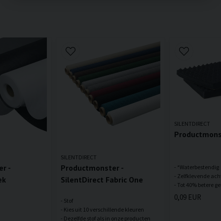
SILENTDIRECT
Productmonst
SILENTDIRECT
r -
Productmonster -
- *Waterbestendig
- Zelfklevende ach
ek
SilentDirect Fabric One
0,09 EUR
- Stof
- Kies uit 10 verschillende kleuren