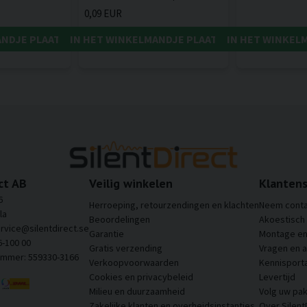
0,09 EUR
ANDJE PLAATSEN
IN HET WINKELMANDJE PLAATSEN
IN HET WINKEL
ct AB
Veilig winkelen
Klantens
6
Herroeping, retourzendingen en klachten
Neem conta
la
Beoordelingen
Akoestisch
ervice@silentdirect.se
Garantie
Montage en 
6-100 00
Gratis verzending
Vragen en 
ummer: 559330-3166
Verkoopvoorwaarden
Kennisporta
Cookies en privacybeleid
Levertijd
Milieu en duurzaamheid
Volg uw pak
Zakelijke klanten en overheidsinstanties
Over Silent