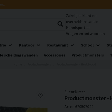
ring
Zakelijke klant en
overheidsinstantie
Kennisportaal
Vragen en antwoorden
trie
Kantoor
Restaurant
School
St
e scheidingswanden
Accessoires
Productmonsters
Home
Productmonsters
Productmonster - Heat/Hood
SilentDirect
Productmonster -
Artnr:
620507044