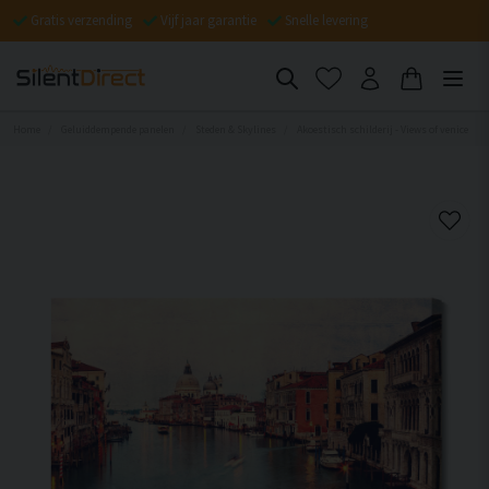
Gratis verzending
Vijf jaar garantie
Snelle levering
Home
Geluiddempende panelen
Steden & Skylines
Akoestisch schilderij - Views of venice