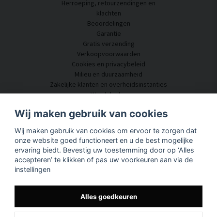
Herroeping, retourzendingen en
klachten
Beoordelingen
Garantie
Gratis verzending
Verkoopvoorwaarden
Cookies en privacybeleid
Milieu en duurzaamheid
Zakelijke klanten en overheidsinstanties
Word dealer
Enkele van onze klanten
Wij maken gebruik van cookies
Klantenservice
Wij maken gebruik van cookies om ervoor te zorgen dat
Neem contact met ons op
onze website goed functioneert en u de best mogelijke
Akoestisch advies
ervaring biedt. Bevestig uw toestemming door op ‘Alles
Montage en installatie
accepteren’ te klikken of pas uw voorkeuren aan via de
Vragen en antwoorden
instellingen
Kennisportaal
Levertijd
Volg uw pakket hier
Alles goedkeuren
Over SilentDirect