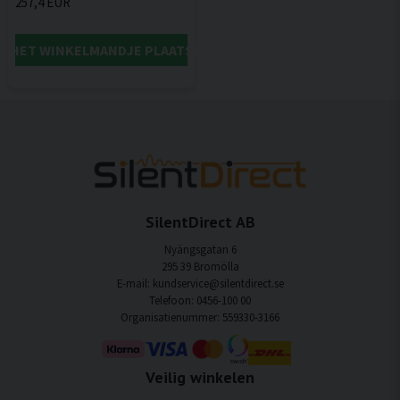
257,4 EUR
IN HET WINKELMANDJE PLAATSEN
SilentDirect AB
Nyängsgatan 6
295 39 Bromölla
E-mail: kundservice@silentdirect.se
Telefoon: 0456-100 00
Organisatienummer: 559330-3166
Veilig winkelen