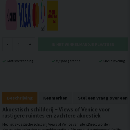
IN HET WINKELMANDJE PLAATSEN
-
+
Gratis verzending
Vijf jaar garantie
Snelle levering
Beschrijving
Kenmerken
Stel een vraag over een
Akoestisch schilderij – Views of Venice voor
rustigere ruimtes en zachtere akoestiek
Met het akoestische schilderij Views of Venice van SilentDirect worden
akoestische oplossing en wanddecoratie in één product geïntegreerd. De lijst