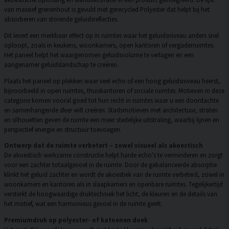
van massief grenenhout is gevuld met gerecycled Polyester dat helpt bij het
absorberen van storende geluidsreflecties.
Dit levert een merkbaar effect op in ruimtes waar het geluidsniveau anders snel
oploopt, zoals in keukens, woonkamers, open kantoren of vergaderruimtes.
Het paneel helpt het waargenomen geluidsvolume te verlagen en een
aangenamer geluidslandschap te creëren.
Plaats het paneel op plekken waar veel echo of een hoog geluidsniveau heerst,
bijvoorbeeld in open ruimtes, thuiskantoren of sociale ruimtes. Motieven in deze
categorie komen vooral goed tot hun recht in ruimtes waar u een doordachte
en samenhangende sfeer wilt creëren. Stadsmotieven met architectuur, straten
en silhouetten geven de ruimte een meer stedelijke uitstraling, waarbij lijnen en
perspectief energie en structuur toevoegen.
Ontwerp dat de ruimte verbetert – zowel visueel als akoestisch
De akoestisch werkzame constructie helpt harde echo's te verminderen en zorgt
voor een zachter totaalgevoel in de ruimte. Door de gebalanceerde absorptie
klinkt het geluid zachter en wordt de akoestiek van de ruimte verbeterd, zowel in
woonkamers en kantoren als in slaapkamers en openbare ruimtes. Tegelijkertijd
versterkt de hoogwaardige druktechniek het licht, de kleuren en de details van
het motief, wat een harmonieus gevoel in de ruimte geeft.
Premiumdruk op polyester- of katoenen doek