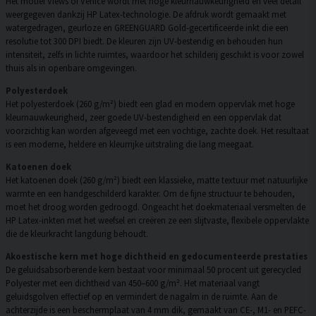
Het motief Views of Venice wordt met hoge kleurnauwkeurigheid en veel detail
weergegeven dankzij HP Latex-technologie. De afdruk wordt gemaakt met
watergedragen, geurloze en GREENGUARD Gold-gecertificeerde inkt die een
resolutie tot 300 DPI biedt. De kleuren zijn UV-bestendig en behouden hun
intensiteit, zelfs in lichte ruimtes, waardoor het schilderij geschikt is voor zowel
thuis als in openbare omgevingen.
Polyesterdoek
Het polyesterdoek (260 g/m²) biedt een glad en modern oppervlak met hoge
kleurnauwkeurigheid, zeer goede UV-bestendigheid en een oppervlak dat
voorzichtig kan worden afgeveegd met een vochtige, zachte doek. Het resultaat
is een moderne, heldere en kleurrijke uitstraling die lang meegaat.
Katoenen doek
Het katoenen doek (260 g/m²) biedt een klassieke, matte textuur met natuurlijke
warmte en een handgeschilderd karakter. Om de fijne structuur te behouden,
moet het droog worden gedroogd. Ongeacht het doekmateriaal versmelten de
HP Latex-inkten met het weefsel en creëren ze een slijtvaste, flexibele oppervlakte
die de kleurkracht langdurig behoudt.
Akoestische kern met hoge dichtheid en gedocumenteerde prestaties
De geluidsabsorberende kern bestaat voor minimaal 50 procent uit gerecycled
Polyester met een dichtheid van 450–600 g/m². Het materiaal vangt
geluidsgolven effectief op en vermindert de nagalm in de ruimte. Aan de
achterzijde is een beschermplaat van 4 mm dik, gemaakt van CE-, M1- en PEFC-