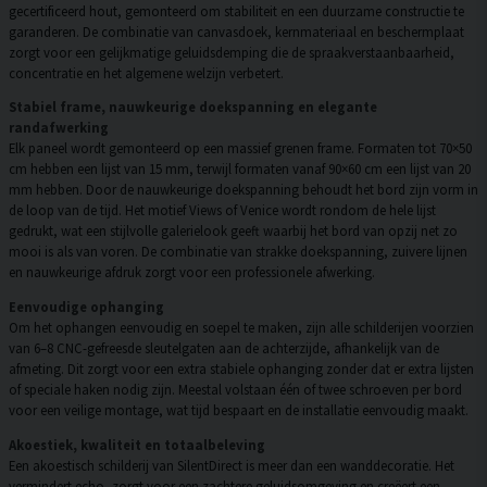
gecertificeerd hout, gemonteerd om stabiliteit en een duurzame constructie te
garanderen. De combinatie van canvasdoek, kernmateriaal en beschermplaat
zorgt voor een gelijkmatige geluidsdemping die de spraakverstaanbaarheid,
concentratie en het algemene welzijn verbetert.
Stabiel frame, nauwkeurige doekspanning en elegante
randafwerking
Elk paneel wordt gemonteerd op een massief grenen frame. Formaten tot 70×50
cm hebben een lijst van 15 mm, terwijl formaten vanaf 90×60 cm een lijst van 20
mm hebben. Door de nauwkeurige doekspanning behoudt het bord zijn vorm in
de loop van de tijd. Het motief Views of Venice wordt rondom de hele lijst
gedrukt, wat een stijlvolle galerielook geeft waarbij het bord van opzij net zo
mooi is als van voren. De combinatie van strakke doekspanning, zuivere lijnen
en nauwkeurige afdruk zorgt voor een professionele afwerking.
Eenvoudige ophanging
Om het ophangen eenvoudig en soepel te maken, zijn alle schilderijen voorzien
van 6–8 CNC-gefreesde sleutelgaten aan de achterzijde, afhankelijk van de
afmeting. Dit zorgt voor een extra stabiele ophanging zonder dat er extra lijsten
of speciale haken nodig zijn. Meestal volstaan één of twee schroeven per bord
voor een veilige montage, wat tijd bespaart en de installatie eenvoudig maakt.
Akoestiek, kwaliteit en totaalbeleving
Een akoestisch schilderij van SilentDirect is meer dan een wanddecoratie. Het
vermindert echo, zorgt voor een zachtere geluidsomgeving en creëert een