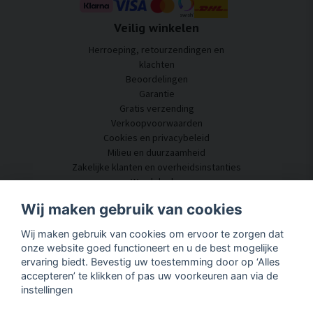
Veilig winkelen
Herroeping, retourzendingen en
klachten
Beoordelingen
Garantie
Gratis verzending
Verkoopvoorwaarden
Cookies en privacybeleid
Milieu en duurzaamheid
Zakelijke klanten en overheidsinstanties
Word dealer
Enkele van onze klanten
Wij maken gebruik van cookies
Klantenservice
Wij maken gebruik van cookies om ervoor te zorgen dat
Neem contact met ons op
onze website goed functioneert en u de best mogelijke
Akoestisch advies
ervaring biedt. Bevestig uw toestemming door op ‘Alles
Montage en installatie
accepteren’ te klikken of pas uw voorkeuren aan via de
Vragen en antwoorden
instellingen
Kennisportaal
Levertijd