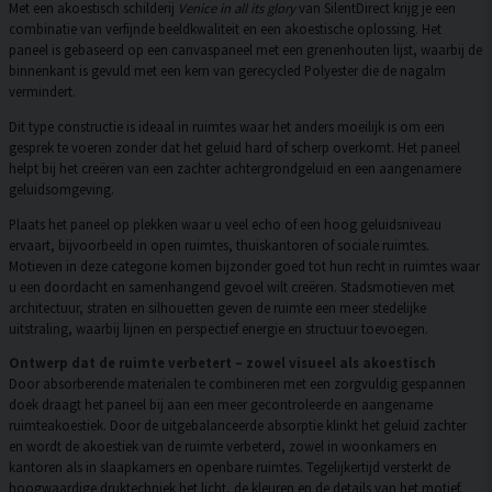
Met een akoestisch schilderij
Venice in all its glory
van SilentDirect krijg je een
combinatie van verfijnde beeldkwaliteit en een akoestische oplossing. Het
paneel is gebaseerd op een canvaspaneel met een grenenhouten lijst, waarbij de
binnenkant is gevuld met een kern van gerecycled Polyester die de nagalm
vermindert.
Dit type constructie is ideaal in ruimtes waar het anders moeilijk is om een
gesprek te voeren zonder dat het geluid hard of scherp overkomt. Het paneel
helpt bij het creëren van een zachter achtergrondgeluid en een aangenamere
geluidsomgeving.
Plaats het paneel op plekken waar u veel echo of een hoog geluidsniveau
ervaart, bijvoorbeeld in open ruimtes, thuiskantoren of sociale ruimtes.
Motieven in deze categorie komen bijzonder goed tot hun recht in ruimtes waar
u een doordacht en samenhangend gevoel wilt creëren. Stadsmotieven met
architectuur, straten en silhouetten geven de ruimte een meer stedelijke
uitstraling, waarbij lijnen en perspectief energie en structuur toevoegen.
Ontwerp dat de ruimte verbetert – zowel visueel als akoestisch
Door absorberende materialen te combineren met een zorgvuldig gespannen
doek draagt het paneel bij aan een meer gecontroleerde en aangename
ruimteakoestiek. Door de uitgebalanceerde absorptie klinkt het geluid zachter
en wordt de akoestiek van de ruimte verbeterd, zowel in woonkamers en
kantoren als in slaapkamers en openbare ruimtes. Tegelijkertijd versterkt de
hoogwaardige druktechniek het licht, de kleuren en de details van het motief,