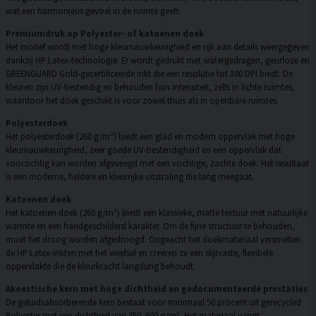
wat een harmonieus gevoel in de ruimte geeft.
Premiumdruk op Polyester- of katoenen doek
Het motief wordt met hoge kleurnauwkeurigheid en rijk aan details weergegeven
dankzij HP Latex-technologie. Er wordt gedrukt met watergedragen, geurloze en
GREENGUARD Gold-gecertificeerde inkt die een resolutie tot 300 DPI biedt. De
kleuren zijn UV-bestendig en behouden hun intensiteit, zelfs in lichte ruimtes,
waardoor het doek geschikt is voor zowel thuis als in openbare ruimtes.
Polyesterdoek
Het polyesterdoek (260 g/m²) biedt een glad en modern oppervlak met hoge
kleurnauwkeurigheid, zeer goede UV-bestendigheid en een oppervlak dat
voorzichtig kan worden afgeveegd met een vochtige, zachte doek. Het resultaat
is een moderne, heldere en kleurrijke uitstraling die lang meegaat.
Katoenen doek
Het katoenen doek (260 g/m²) biedt een klassieke, matte textuur met natuurlijke
warmte en een handgeschilderd karakter. Om de fijne structuur te behouden,
moet het droog worden afgedroogd. Ongeacht het doekmateriaal versmelten
de HP Latex-inkten met het weefsel en creëren ze een slijtvaste, flexibele
oppervlakte die de kleurkracht langdurig behoudt.
Akoestische kern met hoge dichtheid en gedocumenteerde prestaties
De geluidsabsorberende kern bestaat voor minimaal 50 procent uit gerecycled
Polyester met een dichtheid van 450–600 g/m². Het materiaal vangt