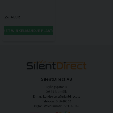
257,4 EUR
IN HET WINKELMANDJE PLAATSEN
SilentDirect AB
Nyängsgatan 6
295 39 Bromölla
E-mail: kundservice@silentdirect.se
Telefoon: 0456-100 00
Organisatienummer: 559330-3166