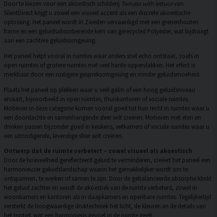
Door te kiezen voor een akoestisch schilderij
Tomato with lettuce
van
SilentDirect krijgt u zowel een visueel accent als een discrete akoestische
oplossing. Het paneel wordt in Zweden vervaardigd met een grenenhouten
frame en een geluidsabsorberende kern van gerecycled Polyester, wat bijdraagt
aan een zachtere geluidsomgeving.
Het paneel helpt vooral in ruimtes waar anders snel echo ontstaat, zoals in
open ruimtes of grotere ruimtes met veel harde oppervlakken. Het effect is
merkbaar door een rustigere gespreksomgeving en minder geluidsmoeheid.
Plaats het paneel op plekken waar u veel galm of een hoog geluidsniveau
ervaart, bijvoorbeeld in open ruimtes, thuiskantoren of sociale ruimtes.
Motieven in deze categorie komen vooral goed tot hun recht in ruimtes waar u
een doordachte en samenhangende sfeer wilt creëren. Motieven met eten en
drinken passen bijzonder goed in keukens, eetkamers of sociale ruimtes waar u
een uitnodigende, levendige sfeer wilt creëren.
Ontwerp dat de ruimte verbetert – zowel visueel als akoestisch
Door de hoeveelheid gereflecteerd geluid te verminderen, creëert het paneel een
harmonieuzer geluidslandschap waarin het gemakkelijker wordt om te
ontspannen, te werken of samen te zijn. Door de gebalanceerde absorptie klinkt
het geluid zachter en wordt de akoestiek van de ruimte verbeterd, zowel in
woonkamers en kantoren als in slaapkamers en openbare ruimtes. Tegelijkertijd
versterkt de hoogwaardige druktechniek het licht, de kleuren en de details van
het motief, wat een harmonieus gevoel in de ruimte geeft.