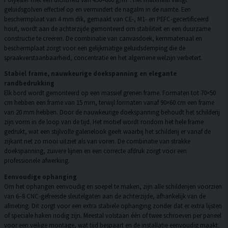
geluidsgolven effectief op en vermindert de nagalm in de ruimte. Een
beschermplaat van 4 mm dik, gemaakt van CE-, M1- en PEFC-gecertificeerd
hout, wordt aan de achterzijde gemonteerd om stabiliteit en een duurzame
constructie te creëren. De combinatie van canvasdoek, kernmateriaal en
beschermplaat zorgt voor een gelijkmatige geluidsdemping die de
spraakverstaanbaarheid, concentratie en het algemene welzijn verbetert.
Stabiel frame, nauwkeurige doekspanning en elegante
randbedrukking
Elk bord wordt gemonteerd op een massief grenen frame. Formaten tot 70×50
cm hebben een frame van 15 mm, terwijl formaten vanaf 90×60 cm een frame
van 20 mm hebben. Door de nauwkeurige doekspanning behoudt het schilderij
zijn vorm in de loop van de tijd. Het motief wordt rondom het hele frame
gedrukt, wat een stijlvolle galerielook geeft waarbij het schilderij er vanaf de
zijkant net zo mooi uitziet als van voren. De combinatie van strakke
doekspanning, zuivere lijnen en een correcte afdruk zorgt voor een
professionele afwerking.
Eenvoudige ophanging
Om het ophangen eenvoudig en soepel te maken, zijn alle schilderijen voorzien
van 6–8 CNC-gefreesde sleutelgaten aan de achterzijde, afhankelijk van de
afmeting. Dit zorgt voor een extra stabiele ophanging zonder dat er extra lijsten
of speciale haken nodig zijn. Meestal volstaan één of twee schroeven per paneel
voor een veilige montage, wat tijd bespaart en de installatie eenvoudig maakt.