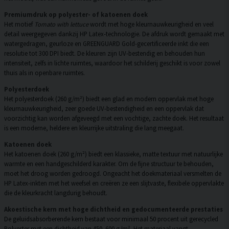
Premiumdruk op polyester- of katoenen doek
Het motief
Tomato with lettuce
wordt met hoge kleurnauwkeurigheid en veel
detail weergegeven dankzij HP Latex-technologie. De afdruk wordt gemaakt met
watergedragen, geurloze en GREENGUARD Gold-gecertificeerde inkt die een
resolutie tot 300 DPI biedt. De kleuren zijn UV-bestendig en behouden hun
intensiteit, zelfs in lichte ruimtes, waardoor het schilderij geschikt is voor zowel
thuis als in openbare ruimtes.
Polyesterdoek
Het polyesterdoek (260 g/m²) biedt een glad en modern oppervlak met hoge
kleurnauwkeurigheid, zeer goede UV-bestendigheid en een oppervlak dat
voorzichtig kan worden afgeveegd met een vochtige, zachte doek. Het resultaat
is een moderne, heldere en kleurrijke uitstraling die lang meegaat.
Katoenen doek
Het katoenen doek (260 g/m²) biedt een klassieke, matte textuur met natuurlijke
warmte en een handgeschilderd karakter. Om de fijne structuur te behouden,
moet het droog worden gedroogd. Ongeacht het doekmateriaal versmelten de
HP Latex-inkten met het weefsel en creëren ze een slijtvaste, flexibele oppervlakte
die de kleurkracht langdurig behoudt.
Akoestische kern met hoge dichtheid en gedocumenteerde prestaties
De geluidsabsorberende kern bestaat voor minimaal 50 procent uit gerecycled
Polyester met een dichtheid van 450–600 g/m². Het materiaal vangt