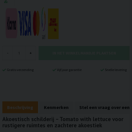
IN HET WINKELMANDJE PLAATSEN
-
+
Gratis verzending
Vijf jaar garantie
Snelle levering
Beschrijving
Kenmerken
Stel een vraag over een
Akoestisch schilderij – Tomato with lettuce voor
rustigere ruimtes en zachtere akoestiek