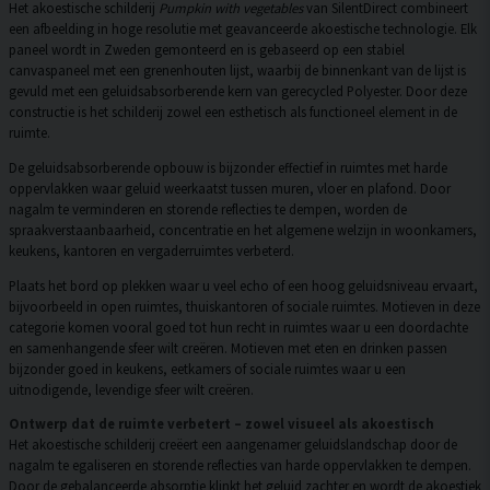
Het akoestische schilderij
Pumpkin with vegetables
van SilentDirect combineert
een afbeelding in hoge resolutie met geavanceerde akoestische technologie. Elk
paneel wordt in Zweden gemonteerd en is gebaseerd op een stabiel
canvaspaneel met een grenenhouten lijst, waarbij de binnenkant van de lijst is
gevuld met een geluidsabsorberende kern van gerecycled Polyester. Door deze
constructie is het schilderij zowel een esthetisch als functioneel element in de
ruimte.
De geluidsabsorberende opbouw is bijzonder effectief in ruimtes met harde
oppervlakken waar geluid weerkaatst tussen muren, vloer en plafond. Door
nagalm te verminderen en storende reflecties te dempen, worden de
spraakverstaanbaarheid, concentratie en het algemene welzijn in woonkamers,
keukens, kantoren en vergaderruimtes verbeterd.
Plaats het bord op plekken waar u veel echo of een hoog geluidsniveau ervaart,
bijvoorbeeld in open ruimtes, thuiskantoren of sociale ruimtes. Motieven in deze
categorie komen vooral goed tot hun recht in ruimtes waar u een doordachte
en samenhangende sfeer wilt creëren. Motieven met eten en drinken passen
bijzonder goed in keukens, eetkamers of sociale ruimtes waar u een
uitnodigende, levendige sfeer wilt creëren.
Ontwerp dat de ruimte verbetert – zowel visueel als akoestisch
Het akoestische schilderij creëert een aangenamer geluidslandschap door de
nagalm te egaliseren en storende reflecties van harde oppervlakken te dempen.
Door de gebalanceerde absorptie klinkt het geluid zachter en wordt de akoestiek