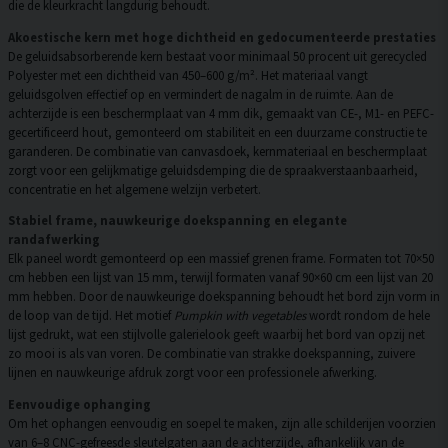
die de kleurkracht langdurig behoudt.
Akoestische kern met hoge dichtheid en gedocumenteerde prestaties
De geluidsabsorberende kern bestaat voor minimaal 50 procent uit gerecycled
Polyester met een dichtheid van 450–600 g/m². Het materiaal vangt
geluidsgolven effectief op en vermindert de nagalm in de ruimte. Aan de
achterzijde is een beschermplaat van 4 mm dik, gemaakt van CE-, M1- en PEFC-
gecertificeerd hout, gemonteerd om stabiliteit en een duurzame constructie te
garanderen. De combinatie van canvasdoek, kernmateriaal en beschermplaat
zorgt voor een gelijkmatige geluidsdemping die de spraakverstaanbaarheid,
concentratie en het algemene welzijn verbetert.
Stabiel frame, nauwkeurige doekspanning en elegante
randafwerking
Elk paneel wordt gemonteerd op een massief grenen frame. Formaten tot 70×50
cm hebben een lijst van 15 mm, terwijl formaten vanaf 90×60 cm een lijst van 20
mm hebben. Door de nauwkeurige doekspanning behoudt het bord zijn vorm in
de loop van de tijd. Het motief
Pumpkin with vegetables
wordt rondom de hele
lijst gedrukt, wat een stijlvolle galerielook geeft waarbij het bord van opzij net
zo mooi is als van voren. De combinatie van strakke doekspanning, zuivere
lijnen en nauwkeurige afdruk zorgt voor een professionele afwerking.
Eenvoudige ophanging
Om het ophangen eenvoudig en soepel te maken, zijn alle schilderijen voorzien
van 6–8 CNC-gefreesde sleutelgaten aan de achterzijde, afhankelijk van de