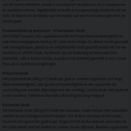
van de ruimte verbeterd, zowel in woonkamers en kantoren als in slaapkamers
en openbare ruimtes. Tegelijkertijd versterkt de hoogwaardige druktechniek het
licht, de kleuren en de details van het motief, wat een harmonieus gevoel in de
ruimte geeft.
Premiumdruk op polyester- of katoenen doek
Het motief
Pumpkin with vegetables
wordt met hoge kleurnauwkeurigheid en
veel detail weergegeven dankzij HP Latex-technologie. De afdruk wordt gemaakt
met watergedragen, geurloze en GREENGUARD Gold-gecertificeerde inkt die een
resolutie tot 300 DPI biedt. De kleuren zijn UV-bestendig en behouden hun
intensiteit, zelfs in lichte ruimtes, waardoor het schilderij geschikt is voor zowel
thuis als in openbare omgevingen.
Polyesterdoek
Het polyesterdoek (260 g/m²) biedt een glad en modern oppervlak met hoge
kleurnauwkeurigheid, zeer goede UV-bestendigheid en een oppervlak dat
voorzichtig kan worden afgeveegd met een vochtige, zachte doek. Het resultaat
is een moderne, heldere en kleurrijke uitstraling die lang meegaat.
Katoenen doek
Het katoenen doek (260 g/m²) biedt een klassieke, matte textuur met natuurlijke
warmte en een handgeschilderd karakter. Om de fijne structuur te behouden,
moet het droog worden gedroogd. Ongeacht het doekmateriaal versmelten de
HP Latex-inkten met het weefsel en creëren ze een slijtvaste, flexibele oppervlakte