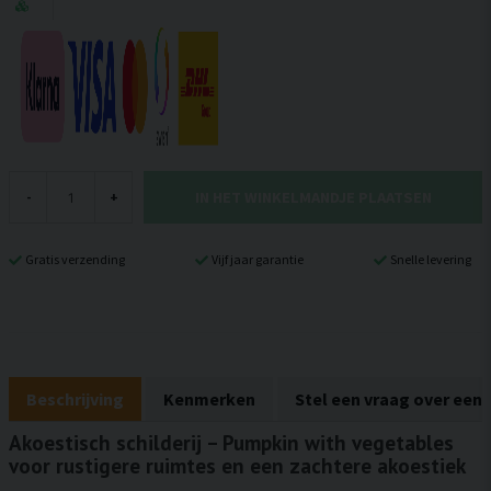
IN HET WINKELMANDJE PLAATSEN
-
+
Gratis verzending
Vijf jaar garantie
Snelle levering
Beschrijving
Kenmerken
Stel een vraag over een
Akoestisch schilderij – Pumpkin with vegetables
voor rustigere ruimtes en een zachtere akoestiek