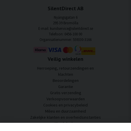
SilentDirect AB
Nyängsgatan 6
295 39 Bromölla
E-mail: kundservice@silentdirect.se
Telefoon: 0456-100 00
Organisatienummer: 559330-3166
Veilig winkelen
Herroeping, retourzendingen en
klachten
Beoordelingen
Garantie
Gratis verzending
Verkoopvoorwaarden
Cookies en privacybeleid
Milieu en duurzaamheid
Zakelijke klanten en overheidsinstanties
Word dealer
Enkele van onze klanten