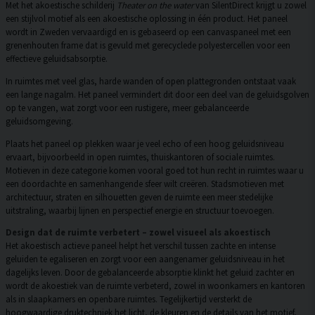
Met het akoestische schilderij
Theater on the water
van SilentDirect krijgt u zowel
een stijlvol motief als een akoestische oplossing in één product. Het paneel
wordt in Zweden vervaardigd en is gebaseerd op een canvaspaneel met een
grenenhouten frame dat is gevuld met gerecyclede polyestercellen voor een
effectieve geluidsabsorptie.
In ruimtes met veel glas, harde wanden of open plattegronden ontstaat vaak
een lange nagalm. Het paneel vermindert dit door een deel van de geluidsgolven
op te vangen, wat zorgt voor een rustigere, meer gebalanceerde
geluidsomgeving.
Plaats het paneel op plekken waar je veel echo of een hoog geluidsniveau
ervaart, bijvoorbeeld in open ruimtes, thuiskantoren of sociale ruimtes.
Motieven in deze categorie komen vooral goed tot hun recht in ruimtes waar u
een doordachte en samenhangende sfeer wilt creëren. Stadsmotieven met
architectuur, straten en silhouetten geven de ruimte een meer stedelijke
uitstraling, waarbij lijnen en perspectief energie en structuur toevoegen.
Design dat de ruimte verbetert – zowel visueel als akoestisch
Het akoestisch actieve paneel helpt het verschil tussen zachte en intense
geluiden te egaliseren en zorgt voor een aangenamer geluidsniveau in het
dagelijks leven. Door de gebalanceerde absorptie klinkt het geluid zachter en
wordt de akoestiek van de ruimte verbeterd, zowel in woonkamers en kantoren
als in slaapkamers en openbare ruimtes. Tegelijkertijd versterkt de
hoogwaardige druktechniek het licht, de kleuren en de details van het motief,