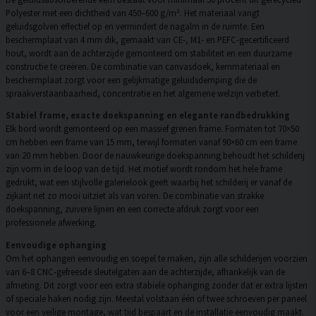
Polyester met een dichtheid van 450–600 g/m². Het materiaal vangt
geluidsgolven effectief op en vermindert de nagalm in de ruimte. Een
beschermplaat van 4 mm dik, gemaakt van CE-, M1- en PEFC-gecertificeerd
hout, wordt aan de achterzijde gemonteerd om stabiliteit en een duurzame
constructie te creëren. De combinatie van canvasdoek, kernmateriaal en
beschermplaat zorgt voor een gelijkmatige geluidsdemping die de
spraakverstaanbaarheid, concentratie en het algemene welzijn verbetert.
Stabiel frame, exacte doekspanning en elegante randbedrukking
Elk bord wordt gemonteerd op een massief grenen frame. Formaten tot 70×50
cm hebben een frame van 15 mm, terwijl formaten vanaf 90×60 cm een frame
van 20 mm hebben. Door de nauwkeurige doekspanning behoudt het schilderij
zijn vorm in de loop van de tijd. Het motief wordt rondom het hele frame
gedrukt, wat een stijlvolle galerielook geeft waarbij het schilderij er vanaf de
zijkant net zo mooi uitziet als van voren. De combinatie van strakke
doekspanning, zuivere lijnen en een correcte afdruk zorgt voor een
professionele afwerking.
Eenvoudige ophanging
Om het ophangen eenvoudig en soepel te maken, zijn alle schilderijen voorzien
van 6–8 CNC-gefreesde sleutelgaten aan de achterzijde, afhankelijk van de
afmeting. Dit zorgt voor een extra stabiele ophanging zonder dat er extra lijsten
of speciale haken nodig zijn. Meestal volstaan één of twee schroeven per paneel
voor een veilige montage, wat tijd bespaart en de installatie eenvoudig maakt.