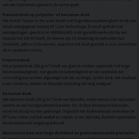
wat een harmonieus gevoel in de ruimte geeft.
Premiumdruk op polyester- of katoenen doek
Het motief
Theater on the water
wordt met hoge kleurnauwkeurigheid en rijk aan
details weergegeven dankzij HP Latex-technologie. Er wordt gedrukt met
watergedragen, geurloze en GREENGUARD Gold-gecertificeerde inkt die een
resolutie tot 300 DPI biedt. De kleuren zijn UV-bestendig en behouden hun
intensiteit, zelfs in lichte ruimtes, waardoor het doek geschikt is voor zowel thuis
als in openbare ruimtes.
Polyesterdoek
Het polyesterdoek (260 g/m²) biedt een glad en modern oppervlak met hoge
kleurnauwkeurigheid, zeer goede UV-bestendigheid en een oppervlak dat
voorzichtig kan worden afgeveegd met een vochtige, zachte doek. Het resultaat
is een moderne, heldere en kleurrijke uitstraling die lang meegaat.
Katoenen doek
Het katoenen doek (260 g/m²) biedt een klassieke, matte textuur met natuurlijke
warmte en een handgeschilderd karakter. Om de fijne structuur te behouden,
moet het droog worden gedroogd. Ongeacht het doekmateriaal versmelten de
HP Latex-inkten met het weefsel en creëren ze een slijtvaste, flexibele oppervlakte
die de kleurkracht langdurig behoudt.
Akoestische kern met hoge dichtheid en gedocumenteerde prestaties
De geluidsabsorberende kern bestaat voor minimaal 50 procent uit gerecycled