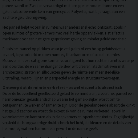
paneel wordt in Zweden vervaardigd met een grenenhouten frame en een
geluidsabsorberende kern van gerecycled Polyester, wat bijdraagt aan een
zachtere geluidsomgeving.
Het paneel helpt vooral in ruimtes waar anders snel echo ontstaat, zoals in
open ruimtes of grotere kamers met veel harde oppervlakken. Het effect is
merkbaar door een rustigere gespreksomgeving en minder geluidsmoeheid.
Plaats het paneel op plekken waar je veel galm of een hoog geluidsniveau
ervaart, bijvoorbeeld in open ruimtes, thuiskantoren of sociale ruimtes.
Motieven in deze categorie komen vooral goed tot hun recht in ruimtes waar je
een doordachte en samenhangende sfeer wilt creëren. Stadsmotieven met
architectuur, straten en silhouetten geven de ruimte een meer stedelijke
uitstraling, waarbij lijnen en perspectief energie en structuur toevoegen.
Ontwerp dat de ruimte verbetert – zowel visueel als akoestisch
Door de hoeveelheid gereflecteerd geluid te verminderen, creëert het paneel een
harmonieuzer geluidslandschap waarin het gemakkelijker wordt om te
ontspannen, te werken of samen te zijn. Door de gebalanceerde absorptie klinkt
het geluid zachter en wordt de akoestiek van de ruimte verbeterd, zowel in
woonkamers en kantoren als in slaapkamers en openbare ruimtes. Tegelijkertijd
versterkt de hoogwaardige druktechniek het licht, de kleuren en de details van
het motief, wat een harmonieus gevoel in de ruimte geeft.