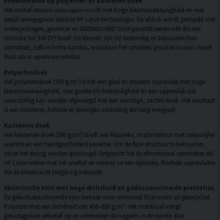
Premiumdruk op polyester- of katoenen doek
Het motief
Modern skyscrapers
wordt met hoge kleurnauwkeurigheid en veel
detail weergegeven dankzij HP Latex-technologie. De afdruk wordt gemaakt met
watergedragen, geurloze en GREENGUARD Gold-gecertificeerde inkt die een
resolutie tot 300 DPI biedt. De kleuren zijn UV-bestendig en behouden hun
intensiteit, zelfs in lichte ruimtes, waardoor het schilderij geschikt is voor zowel
thuis als in openbare ruimtes.
Polyesterdoek
Het polyesterdoek (260 g/m²) biedt een glad en modern oppervlak met hoge
kleurnauwkeurigheid, zeer goede UV-bestendigheid en een oppervlak dat
voorzichtig kan worden afgeveegd met een vochtige, zachte doek. Het resultaat
is een moderne, heldere en kleurrijke uitstraling die lang meegaat.
Katoenen doek
Het katoenen doek (260 g/m²) biedt een klassieke, matte textuur met natuurlijke
warmte en een handgeschilderd karakter. Om de fijne structuur te behouden,
moet het droog worden gedroogd. Ongeacht het doekmateriaal versmelten de
HP Latex-inkten met het weefsel en creëren ze een slijtvaste, flexibele oppervlakte
die de kleurkracht langdurig behoudt.
Akoestische kern met hoge dichtheid en gedocumenteerde prestaties
De geluidsabsorberende kern bestaat voor minimaal 50 procent uit gerecycled
Polyester met een dichtheid van 450–600 g/m². Het materiaal vangt
geluidsgolven effectief op en vermindert de nagalm in de ruimte. Een