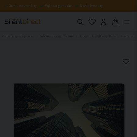
Gratis verzending
Vijf jaar garantie
Snelle levering
Geluiddempende panelen
Gebouwen en architectuur
Akoestisch schilderij - Modern skyscrapers