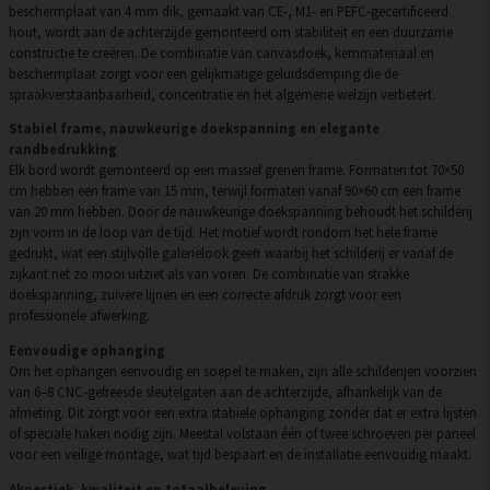
beschermplaat van 4 mm dik, gemaakt van CE-, M1- en PEFC-gecertificeerd
hout, wordt aan de achterzijde gemonteerd om stabiliteit en een duurzame
constructie te creëren. De combinatie van canvasdoek, kernmateriaal en
beschermplaat zorgt voor een gelijkmatige geluidsdemping die de
spraakverstaanbaarheid, concentratie en het algemene welzijn verbetert.
Stabiel frame, nauwkeurige doekspanning en elegante
randbedrukking
Elk bord wordt gemonteerd op een massief grenen frame. Formaten tot 70×50
cm hebben een frame van 15 mm, terwijl formaten vanaf 90×60 cm een frame
van 20 mm hebben. Door de nauwkeurige doekspanning behoudt het schilderij
zijn vorm in de loop van de tijd. Het motief wordt rondom het hele frame
gedrukt, wat een stijlvolle galerielook geeft waarbij het schilderij er vanaf de
zijkant net zo mooi uitziet als van voren. De combinatie van strakke
doekspanning, zuivere lijnen en een correcte afdruk zorgt voor een
professionele afwerking.
Eenvoudige ophanging
Om het ophangen eenvoudig en soepel te maken, zijn alle schilderijen voorzien
van 6–8 CNC-gefreesde sleutelgaten aan de achterzijde, afhankelijk van de
afmeting. Dit zorgt voor een extra stabiele ophanging zonder dat er extra lijsten
of speciale haken nodig zijn. Meestal volstaan één of twee schroeven per paneel
voor een veilige montage, wat tijd bespaart en de installatie eenvoudig maakt.
Akoestiek, kwaliteit en totaalbeleving