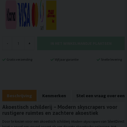
IN HET WINKELMANDJE PLAATSEN
-
+
Gratis verzending
Vijf jaar garantie
Snelle levering
Beschrijving
Kenmerken
Stel een vraag over een
Akoestisch schilderij – Modern skyscrapers voor
rustigere ruimtes en zachtere akoestiek
Door te kiezen voor een akoestisch schilderij
Modern skyscrapers
van SilentDirect
krijgt u zowel een visueel accent als een discrete akoestische oplossing. Het