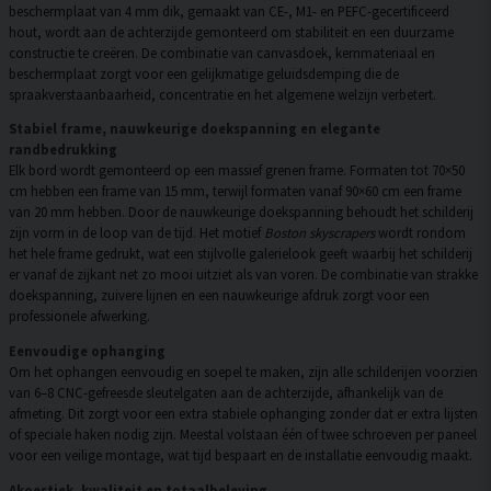
beschermplaat van 4 mm dik, gemaakt van CE-, M1- en PEFC-gecertificeerd
hout, wordt aan de achterzijde gemonteerd om stabiliteit en een duurzame
constructie te creëren. De combinatie van canvasdoek, kernmateriaal en
beschermplaat zorgt voor een gelijkmatige geluidsdemping die de
spraakverstaanbaarheid, concentratie en het algemene welzijn verbetert.
Stabiel frame, nauwkeurige doekspanning en elegante
randbedrukking
Elk bord wordt gemonteerd op een massief grenen frame. Formaten tot 70×50
cm hebben een frame van 15 mm, terwijl formaten vanaf 90×60 cm een frame
van 20 mm hebben. Door de nauwkeurige doekspanning behoudt het schilderij
zijn vorm in de loop van de tijd. Het motief
Boston skyscrapers
wordt rondom
het hele frame gedrukt, wat een stijlvolle galerielook geeft waarbij het schilderij
er vanaf de zijkant net zo mooi uitziet als van voren. De combinatie van strakke
doekspanning, zuivere lijnen en een nauwkeurige afdruk zorgt voor een
professionele afwerking.
Eenvoudige ophanging
Om het ophangen eenvoudig en soepel te maken, zijn alle schilderijen voorzien
van 6–8 CNC-gefreesde sleutelgaten aan de achterzijde, afhankelijk van de
afmeting. Dit zorgt voor een extra stabiele ophanging zonder dat er extra lijsten
of speciale haken nodig zijn. Meestal volstaan één of twee schroeven per paneel
voor een veilige montage, wat tijd bespaart en de installatie eenvoudig maakt.
Akoestiek, kwaliteit en totaalbeleving