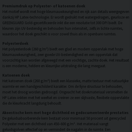
Premiumdruk op Polyester- of katoenen doek
Het motief wordt met hoge kleurnauwkeurigheid en rijk aan details weergegeven
dankzij HP Latex-technologie. Er wordt gedrukt met watergedragen, geurloze en
GREENGUARD Gold-gecertificeerde inkt die een resolutie tot 300 DPI biedt. De
kleuren zijn UV-bestendig en behouden hun intensiteit, zelfs in lichte ruimtes,
waardoor het doek geschikt is voor zowel thuis als in openbare ruimtes.
Polyesterdoek
Het polyesterdoek (260 g/m²) biedt een glad en modern oppervlak met hoge
kleurnauwkeurigheid, zeer goede UV-bestendigheid en een oppervlak dat
voorzichtig kan worden afgeveegd met een vochtige, zachte doek. Het resultaat
is een moderne, heldere en kleurrijke uitstraling die lang meegaat.
Katoenen doek
Het katoenen doek (260 g/m²) biedt een klassieke, matte textuur met natuurlijke
warmte en een handgeschilderd karakter. Om de fijne structuur te behouden,
moet het droog worden gedroogd. Ongeacht het doekmateriaal versmelten de
HP Latex-inkten met het weefsel en creëren ze een slijtvaste, flexibele oppervlakte
die de kleurkracht langdurig behoudt.
Akoestische kern met hoge dichtheid en gedocumenteerde prestaties
De geluidsabsorberende kern bestaat voor minimaal 50 procent uit gerecycled
Polyester met een dichtheid van 450–600 g/m². Het materiaal vangt
geluidsgolven effectief op en vermindert de nagalm in de ruimte. Een