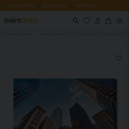
Gratis verzending
Vijf jaar garantie
Snelle levering
Geluiddempende panelen
Gebouwen en architectuur
Akoestisch schilderij - Boston skyscrapers