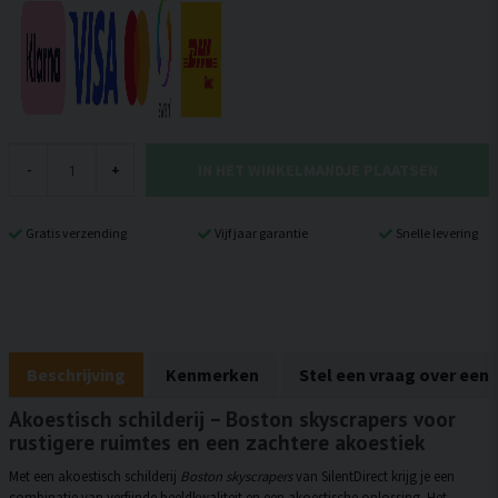
IN HET WINKELMANDJE PLAATSEN
-
+
Gratis verzending
Vijf jaar garantie
Snelle levering
Beschrijving
Kenmerken
Stel een vraag over een
Akoestisch schilderij – Boston skyscrapers voor
rustigere ruimtes en een zachtere akoestiek
Met een akoestisch schilderij
Boston skyscrapers
van SilentDirect krijg je een
combinatie van verfijnde beeldkwaliteit en een akoestische oplossing. Het