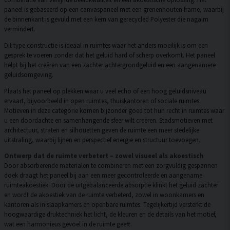
paneel is gebaseerd op een canvaspaneel met een grenenhouten frame, waarbij
de binnenkant is gevuld met een kern van gerecycled Polyester die nagalm
vermindert.
Dit type constructie is ideaal in ruimtes waar het anders moeilijk is om een
gesprek te voeren zonder dat het geluid hard of scherp overkomt. Het paneel
helpt bij het creëren van een zachter achtergrondgeluid en een aangenamere
geluidsomgeving.
Plaats het paneel op plekken waar u veel echo of een hoog geluidsniveau
ervaart, bijvoorbeeld in open ruimtes, thuiskantoren of sociale ruimtes.
Motieven in deze categorie komen bijzonder goed tot hun recht in ruimtes waar
u een doordachte en samenhangende sfeer wilt creëren. Stadsmotieven met
architectuur, straten en silhouetten geven de ruimte een meer stedelijke
uitstraling, waarbij lijnen en perspectief energie en structuur toevoegen.
Ontwerp dat de ruimte verbetert – zowel visueel als akoestisch
Door absorberende materialen te combineren met een zorgvuldig gespannen
doek draagt het paneel bij aan een meer gecontroleerde en aangename
ruimteakoestiek. Door de uitgebalanceerde absorptie klinkt het geluid zachter
en wordt de akoestiek van de ruimte verbeterd, zowel in woonkamers en
kantoren als in slaapkamers en openbare ruimtes. Tegelijkertijd versterkt de
hoogwaardige druktechniek het licht, de kleuren en de details van het motief,
wat een harmonieus gevoel in de ruimte geeft.