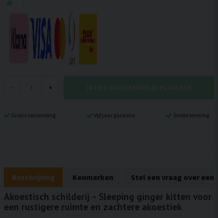
IN HET WINKELMANDJE PLAATSEN
-
+
Gratis verzending
Vijf jaar garantie
Snelle levering
Beschrijving
Kenmerken
Stel een vraag over een
Akoestisch schilderij – Sleeping ginger kitten voor
een rustigere ruimte en zachtere akoestiek