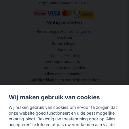
Organisatienummer: 559330-3166
Veilig winkelen
Herroeping, retourzendingen en
klachten
Beoordelingen
Garantie
Gratis verzending
Verkoopvoorwaarden
Cookies en privacybeleid
Milieu en duurzaamheid
Zakelijke klanten en overheidsinstanties
Word dealer
Enkele van onze klanten
Wij maken gebruik van cookies
Klantenservice
Wij maken gebruik van cookies om ervoor te zorgen dat
Neem contact met ons op
onze website goed functioneert en u de best mogelijke
Akoestisch advies
ervaring biedt. Bevestig uw toestemming door op ‘Alles
Montage en installatie
accepteren’ te klikken of pas uw voorkeuren aan via de
Vragen en antwoorden