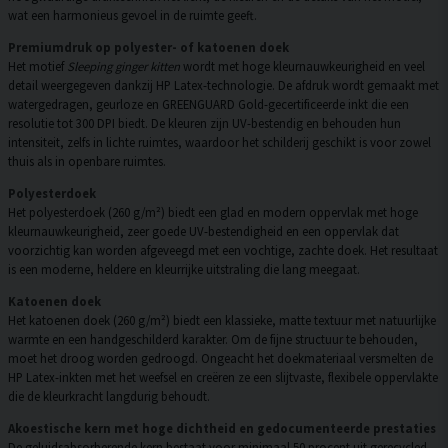
wat een harmonieus gevoel in de ruimte geeft.
Premiumdruk op polyester- of katoenen doek
Het motief
Sleeping ginger kitten
wordt met hoge kleurnauwkeurigheid en veel
detail weergegeven dankzij HP Latex-technologie. De afdruk wordt gemaakt met
watergedragen, geurloze en GREENGUARD Gold-gecertificeerde inkt die een
resolutie tot 300 DPI biedt. De kleuren zijn UV-bestendig en behouden hun
intensiteit, zelfs in lichte ruimtes, waardoor het schilderij geschikt is voor zowel
thuis als in openbare ruimtes.
Polyesterdoek
Het polyesterdoek (260 g/m²) biedt een glad en modern oppervlak met hoge
kleurnauwkeurigheid, zeer goede UV-bestendigheid en een oppervlak dat
voorzichtig kan worden afgeveegd met een vochtige, zachte doek. Het resultaat
is een moderne, heldere en kleurrijke uitstraling die lang meegaat.
Katoenen doek
Het katoenen doek (260 g/m²) biedt een klassieke, matte textuur met natuurlijke
warmte en een handgeschilderd karakter. Om de fijne structuur te behouden,
moet het droog worden gedroogd. Ongeacht het doekmateriaal versmelten de
HP Latex-inkten met het weefsel en creëren ze een slijtvaste, flexibele oppervlakte
die de kleurkracht langdurig behoudt.
Akoestische kern met hoge dichtheid en gedocumenteerde prestaties
De geluidsabsorberende kern bestaat voor minimaal 50 procent uit gerecycled