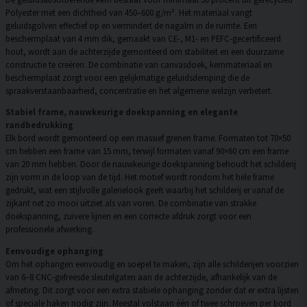
Polyester met een dichtheid van 450–600 g/m². Het materiaal vangt
geluidsgolven effectief op en vermindert de nagalm in de ruimte. Een
beschermplaat van 4 mm dik, gemaakt van CE-, M1- en PEFC-gecertificeerd
hout, wordt aan de achterzijde gemonteerd om stabiliteit en een duurzame
constructie te creëren. De combinatie van canvasdoek, kernmateriaal en
beschermplaat zorgt voor een gelijkmatige geluidsdemping die de
spraakverstaanbaarheid, concentratie en het algemene welzijn verbetert.
Stabiel frame, nauwkeurige doekspanning en elegante
randbedrukking
Elk bord wordt gemonteerd op een massief grenen frame. Formaten tot 70×50
cm hebben een frame van 15 mm, terwijl formaten vanaf 90×60 cm een frame
van 20 mm hebben. Door de nauwkeurige doekspanning behoudt het schilderij
zijn vorm in de loop van de tijd. Het motief wordt rondom het hele frame
gedrukt, wat een stijlvolle galerielook geeft waarbij het schilderij er vanaf de
zijkant net zo mooi uitziet als van voren. De combinatie van strakke
doekspanning, zuivere lijnen en een correcte afdruk zorgt voor een
professionele afwerking.
Eenvoudige ophanging
Om het ophangen eenvoudig en soepel te maken, zijn alle schilderijen voorzien
van 6–8 CNC-gefreesde sleutelgaten aan de achterzijde, afhankelijk van de
afmeting. Dit zorgt voor een extra stabiele ophanging zonder dat er extra lijsten
of speciale haken nodig zijn. Meestal volstaan één of twee schroeven per bord