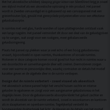
Met het akoestische schilderij
Sleeping ginger kitten
van SilentDirect krijg je zowel
een stijlvol motief als een akoestische oplossing in één product. Het paneel
wordt in Zweden vervaardigd en is gebaseerd op een canvaspaneel met een
grenenhouten lijst, gevuld met gerecyclede polyestercellen voor een effectieve
geluidsabsorptie.
In ruimtes met veel glas, harde wanden of open plattegronden ontstaat vaak
een lange nagalm. Het paneel vermindert dit door een deel van de geluidsgolven
op te vangen, wat zorgt voor een rustigere, meer gebalanceerde
geluidsomgeving.
Plaats het paneel op plekken waar je veel echo of een hoog geluidsniveau
ervaart, bijvoorbeeld in open ruimtes, thuiskantoren of sociale ruimtes.
Motieven in deze categorie komen vooral goed tot hun recht in ruimtes waar u
een doordachte en samenhangende sfeer wilt creëren. Diermotieven zorgen
voor een warme en persoonlijke sfeer, waarbij contrasten en details het motief
karakter geven en de algehele sfeer in de ruimte verdiepen.
Design dat de ruimte verbetert – zowel visueel als akoestisch
Het akoestisch actieve paneel helpt het verschil tussen zachte en intense
geluiden te egaliseren en zorgt voor een aangenamer geluidsniveau in het
dagelijks leven. Door de gebalanceerde absorptie klinkt het geluid zachter en
wordt de akoestiek van de ruimte verbeterd, zowel in woonkamers en kantoren
als in slaapkamers en openbare ruimtes. Tegelijkertijd versterkt de
hoogwaardige druktechniek het licht, de kleuren en de details van het motief,