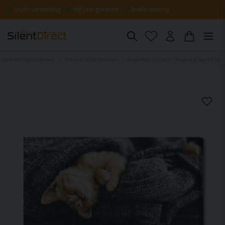
Gratis verzending
Vijf jaar garantie
Snelle levering
Geluiddempende panelen
Dieren en wilde motieven
Akoestisch schilderij - Sleeping ginger kitten