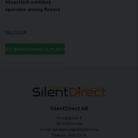
Akoestisch schilderij -
Sparrows among flowers
193,02 EUR
IN HET WINKELMANDJE PLAATSEN
SilentDirect AB
Nyängsgatan 6
295 39 Bromölla
E-mail: kundservice@silentdirect.se
Telefoon: 0456-100 00