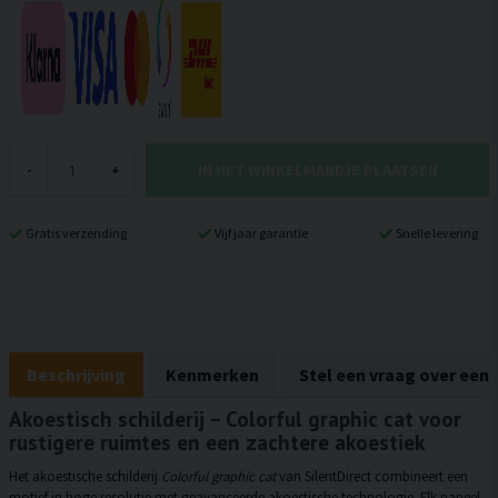
IN HET WINKELMANDJE PLAATSEN
-
+
Gratis verzending
Vijf jaar garantie
Snelle levering
Beschrijving
Kenmerken
Stel een vraag over een
Akoestisch schilderij – Colorful graphic cat voor
rustigere ruimtes en een zachtere akoestiek
Het akoestische schilderij
Colorful graphic cat
van SilentDirect combineert een
motief in hoge resolutie met geavanceerde akoestische technologie. Elk paneel