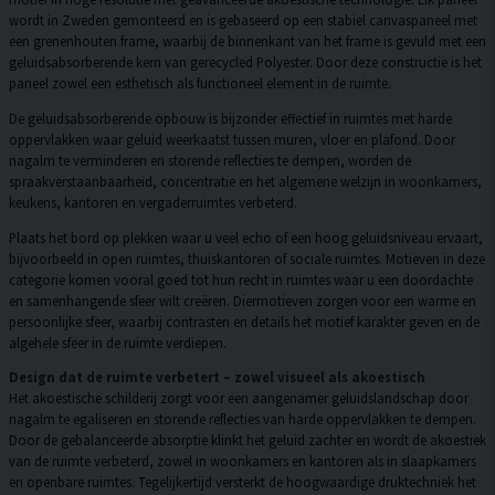
wordt in Zweden gemonteerd en is gebaseerd op een stabiel canvaspaneel met
een grenenhouten frame, waarbij de binnenkant van het frame is gevuld met een
geluidsabsorberende kern van gerecycled Polyester. Door deze constructie is het
paneel zowel een esthetisch als functioneel element in de ruimte.
De geluidsabsorberende opbouw is bijzonder effectief in ruimtes met harde
oppervlakken waar geluid weerkaatst tussen muren, vloer en plafond. Door
nagalm te verminderen en storende reflecties te dempen, worden de
spraakverstaanbaarheid, concentratie en het algemene welzijn in woonkamers,
keukens, kantoren en vergaderruimtes verbeterd.
Plaats het bord op plekken waar u veel echo of een hoog geluidsniveau ervaart,
bijvoorbeeld in open ruimtes, thuiskantoren of sociale ruimtes. Motieven in deze
categorie komen vooral goed tot hun recht in ruimtes waar u een doordachte
en samenhangende sfeer wilt creëren. Diermotieven zorgen voor een warme en
persoonlijke sfeer, waarbij contrasten en details het motief karakter geven en de
algehele sfeer in de ruimte verdiepen.
Design dat de ruimte verbetert – zowel visueel als akoestisch
Het akoestische schilderij zorgt voor een aangenamer geluidslandschap door
nagalm te egaliseren en storende reflecties van harde oppervlakken te dempen.
Door de gebalanceerde absorptie klinkt het geluid zachter en wordt de akoestiek
van de ruimte verbeterd, zowel in woonkamers en kantoren als in slaapkamers
en openbare ruimtes. Tegelijkertijd versterkt de hoogwaardige druktechniek het