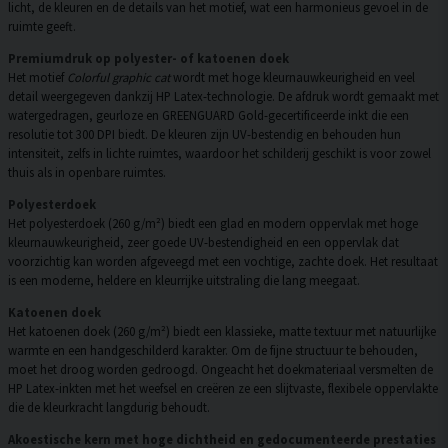
licht, de kleuren en de details van het motief, wat een harmonieus gevoel in de
ruimte geeft.
Premiumdruk op polyester- of katoenen doek
Het motief
Colorful graphic cat
wordt met hoge kleurnauwkeurigheid en veel
detail weergegeven dankzij HP Latex-technologie. De afdruk wordt gemaakt met
watergedragen, geurloze en GREENGUARD Gold-gecertificeerde inkt die een
resolutie tot 300 DPI biedt. De kleuren zijn UV-bestendig en behouden hun
intensiteit, zelfs in lichte ruimtes, waardoor het schilderij geschikt is voor zowel
thuis als in openbare ruimtes.
Polyesterdoek
Het polyesterdoek (260 g/m²) biedt een glad en modern oppervlak met hoge
kleurnauwkeurigheid, zeer goede UV-bestendigheid en een oppervlak dat
voorzichtig kan worden afgeveegd met een vochtige, zachte doek. Het resultaat
is een moderne, heldere en kleurrijke uitstraling die lang meegaat.
Katoenen doek
Het katoenen doek (260 g/m²) biedt een klassieke, matte textuur met natuurlijke
warmte en een handgeschilderd karakter. Om de fijne structuur te behouden,
moet het droog worden gedroogd. Ongeacht het doekmateriaal versmelten de
HP Latex-inkten met het weefsel en creëren ze een slijtvaste, flexibele oppervlakte
die de kleurkracht langdurig behoudt.
Akoestische kern met hoge dichtheid en gedocumenteerde prestaties