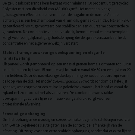
De geluidsabsorberende kern bestaat voor minimaal 50 procent uit gerecycled
Polyester met een dichtheid van 450–600 g/m². Het materiaal vangt
geluidsgolven effectief op en vermindert de nagalm in de ruimte. Aan de
achterzijde is een beschermplaat van 4 mm dik, gemaakt van CE-, M1- en PEFC-
gecertificeerd hout, gemonteerd om stabiliteit en een duurzame constructie te
garanderen. De combinatie van canvasdoek, kernmateriaal en beschermplaat
zorgt voor een gelijkmatige geluidsdemping die de spraakverstaanbaarheid,
concentratie en het algemene welzijn verbetert.
Stabiel frame, nauwkeurige doekspanning en elegante
randafwerking
Elk paneel wordt gemonteerd op een massief grenen frame. Formaten tot 70×50
cm hebben een lijst van 15 mm, terwijl formaten vanaf 90×60 cm een lijst van 20
mm hebben. Door de nauwkeurige doekspanning behoudt het bord zijn vorm in
de loop van de tijd. Het motief
Colorful graphic cat
wordt rondom de hele lijst
gedrukt, wat zorgt voor een stijlvolle galerielook waarbij het bord er vanaf de
zijkant net zo mooi uitziet als van voren. De combinatie van strakke
doekspanning, zuivere lijnen en nauwkeurige afdruk zorgt voor een
professionele afwerking.
Eenvoudige ophanging
Om het ophangen eenvoudig en soepel te maken, zijn alle schilderijen voorzien
van 6–8 CNC-gefreesde sleutelgaten aan de achterzijde, afhankelijk van de
afmeting. Dit zorgt voor een extra stabiele ophanging zonder dat er extra lijsten