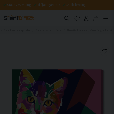
Gratis verzending
Vijf jaar garantie
Snelle levering
Geluiddempende panelen
Dieren en wilde motieven
Akoestisch schilderij - Colorful graphic cat