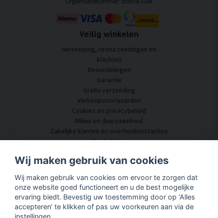
Organisatienummer: 559330-3166
Veilig winkelen
Herroeping, retourzendingen en
klachten
Beoordelingen
Garantie
Gratis verzending
Verkoopvoorwaarden
Cookies en privacybeleid
Milieu en duurzaamheid
Zakelijke klanten en overheidsinstanties
Word dealer
Enkele van onze klanten
Wij maken gebruik van cookies
Klantenservice
Wij maken gebruik van cookies om ervoor te zorgen dat
Neem contact met ons op
onze website goed functioneert en u de best mogelijke
Akoestisch advies
ervaring biedt. Bevestig uw toestemming door op ‘Alles
Montage en installatie
accepteren’ te klikken of pas uw voorkeuren aan via de
Vragen en antwoorden
instellingen