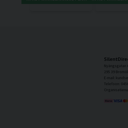
SilentDire
Nyängsgatan 
295 39 Bromöl
E-mail: kunds
Telefoon: 045
Organisatien