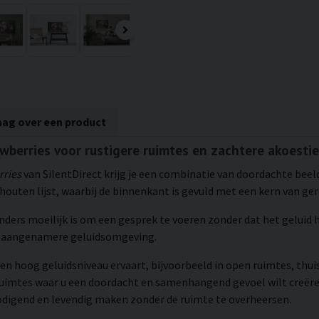
aag over een product
awberries voor rustigere ruimtes en zachtere akoesti
rries
van SilentDirect krijg je een combinatie van doordachte beel
outen lijst, waarbij de binnenkant is gevuld met een kern van ge
 anders moeilijk is om een gesprek te voeren zonder dat het geluid
en aangenamere geluidsomgeving.
en hoog geluidsniveau ervaart, bijvoorbeeld in open ruimtes, thui
ruimtes waar u een doordacht en samenhangend gevoel wilt creëre
nodigend en levendig maken zonder de ruimte te overheersen.