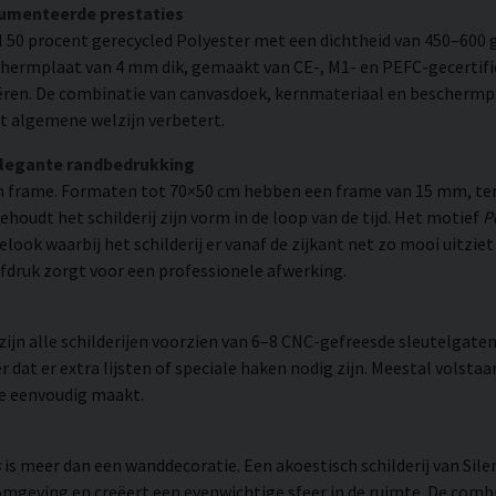
cumenteerde prestaties
 50 procent gerecycled Polyester met een dichtheid van 450–600 g
chermplaat van 4 mm dik, gemaakt van CE-, M1- en PEFC-gecertifi
eëren. De combinatie van canvasdoek, kernmateriaal en beschermp
t algemene welzijn verbetert.
elegante randbedrukking
 frame. Formaten tot 70×50 cm hebben een frame van 15 mm, ter
udt het schilderij zijn vorm in de loop van de tijd. Het motief
P
elook waarbij het schilderij er vanaf de zijkant net zo mooi uitzie
fdruk zorgt voor een professionele afwerking.
n alle schilderijen voorzien van 6–8 CNC-gefreesde sleutelgaten 
 dat er extra lijsten of speciale haken nodig zijn. Meestal volsta
ie eenvoudig maakt.
s
is meer dan een wanddecoratie. Een akoestisch schilderij van Sil
mgeving en creëert een evenwichtige sfeer in de ruimte. De combi