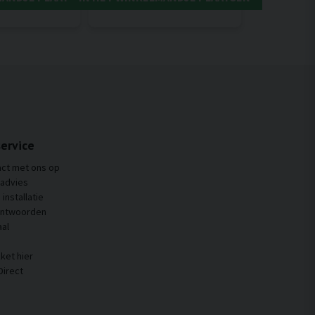
ervice
ct met ons op
 advies
installatie
antwoorden
al
ket hier
Direct