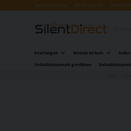
Gratis verzending
Vijf jaar garantie
Snelle leve
Voertuigen
Wonen en huis
Indus
Geluiddempende gordijnen
Geluiddempend
Home
Gel