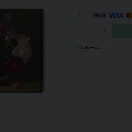
-
+
Gratis verzending