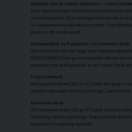
Ontwerp dat de ruimte verbetert – zowel visuee
Door absorberende materialen te combineren met
ruimteakoestiek. Door de uitgebalanceerde absorpt
in slaapkamers en openbare ruimtes. Tegelijkertij
gevoel in de ruimte geeft.
Premiumdruk op Polyester- of katoenen doek
Het motief wordt met hoge kleurnauwkeurigheid e
GREENGUARD Gold-gecertificeerde inkt die een resol
waardoor het doek geschikt is voor zowel thuis als
Polyesterdoek
Het polyesterdoek (260 g/m²) biedt een glad en 
worden afgeveegd met een vochtige, zachte doek. H
Katoenen doek
Het katoenen doek (260 g/m²) biedt een klassieke
het droog worden gedroogd. Ongeacht het doekmate
kleurkracht langdurig behoudt.