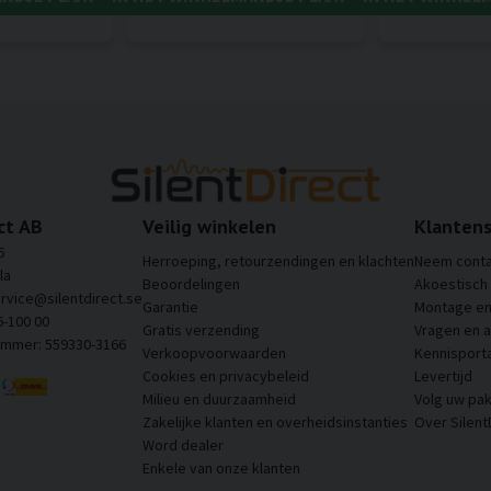
ct AB
Veilig winkelen
Klantens
6
Herroeping, retourzendingen en klachten
Neem conta
la
Beoordelingen
Akoestisch
ervice@silentdirect.se
Garantie
Montage en 
6-100 00
Gratis verzending
Vragen en 
ummer: 559330-3166
Verkoopvoorwaarden
Kennisporta
Cookies en privacybeleid
Levertijd
Milieu en duurzaamheid
Volg uw pak
Zakelijke klanten en overheidsinstanties
Over Silent
Word dealer
Enkele van onze klanten