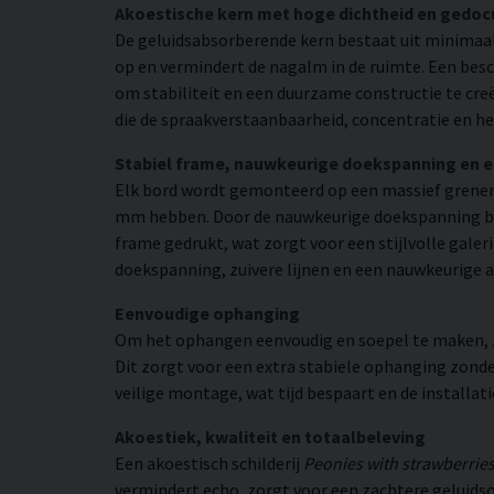
Akoestische kern met hoge dichtheid en gedo
De geluidsabsorberende kern bestaat uit minimaal
op en vermindert de nagalm in de ruimte. Een bes
om stabiliteit en een duurzame constructie te cr
die de spraakverstaanbaarheid, concentratie en he
Stabiel frame, nauwkeurige doekspanning en 
Elk bord wordt gemonteerd op een massief grenen
mm hebben. Door de nauwkeurige doekspanning beho
frame gedrukt, wat zorgt voor een stijlvolle galeri
doekspanning, zuivere lijnen en een nauwkeurige a
Eenvoudige ophanging
Om het ophangen eenvoudig en soepel te maken, zij
Dit zorgt voor een extra stabiele ophanging zonder
veilige montage, wat tijd bespaart en de installat
Akoestiek, kwaliteit en totaalbeleving
Een akoestisch schilderij
Peonies with strawberrie
vermindert echo, zorgt voor een zachtere geluidso