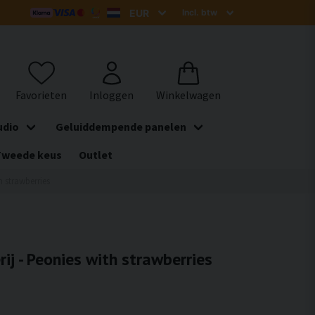
udio
Geluiddempende panelen
Tweede keus
Outlet
h strawberries
rij - Peonies with strawberries