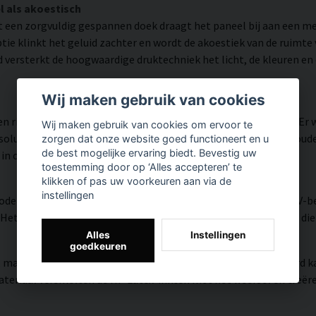
l als akoestisch
 een zorgvuldig gespannen doek draagt het paneel bij aan een 
ie klinkt het geluid zachter en wordt de akoestiek van de ruimt
d versterkt de hoogwaardige druktechniek het licht, de kleuren en
Wij maken gebruik van cookies
n rijk aan details weergegeven dankzij HP Latex-technologie. Er
Wij maken gebruik van cookies om ervoor te
utie tot 300 DPI biedt. De kleuren zijn UV-bestendig en behouden 
zorgen dat onze website goed functioneert en u
de best mogelijke ervaring biedt. Bevestig uw
 in openbare ruimtes.
toestemming door op ‘Alles accepteren’ te
klikken of pas uw voorkeuren aan via de
instellingen
modern oppervlak met hoge kleurnauwkeurigheid, zeer goede UV-be
et resultaat is een moderne, heldere en kleurrijke uitstraling di
Alles
Instellingen
goedkeuren
, matte textuur met natuurlijke warmte en een handgeschilderd ka
riaal versmelten de HP Latex-inkten met het weefsel en creëren z