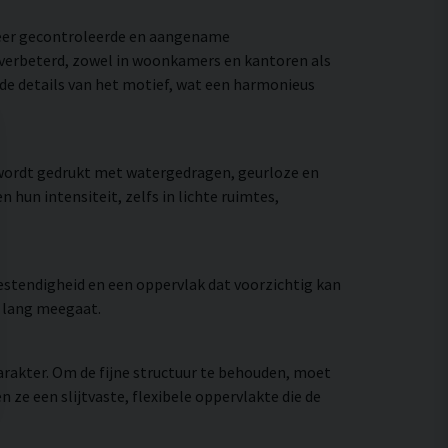
meer gecontroleerde en aangename
e verbeterd, zowel in woonkamers en kantoren als
 de details van het motief, wat een harmonieus
 wordt gedrukt met watergedragen, geurloze en
hun intensiteit, zelfs in lichte ruimtes,
stendigheid en een oppervlak dat voorzichtig kan
e lang meegaat.
rakter. Om de fijne structuur te behouden, moet
e een slijtvaste, flexibele oppervlakte die de