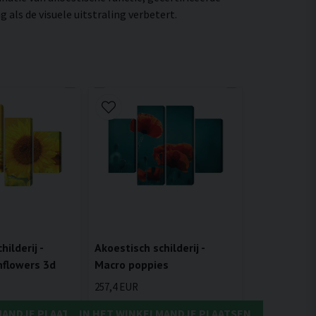
als de visuele uitstraling verbetert.
ilderij -
Akoestisch schilderij -
flowers 3d
Macro poppies
257,4 EUR
MANDJE PLAATSEN
IN HET WINKELMANDJE PLAATSEN