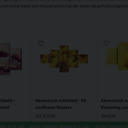
structie biedt een totaaloplossing die zowel de geluidsomgeving 
lderij -
Akoestisch schilderij - 3d
Akoestisch sch
inted
sunflower flowers
Blooming sun
367,75 EUR
239 EUR
ANDJE PLAATSEN
IN HET WINKELMANDJE PLAATSEN
IN HET WINKEL