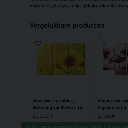
materialen, hoogwaardige afdruk en doordachte con
Vergelijkbare producten
Akoestisch schilderij -
Akoestisch schi
Blooming sunflowers 3d
Poppies as pa
202,22 EUR
257,4 EUR
IN HET WINKELMANDJE PLAATSEN
IN HET WINKELM