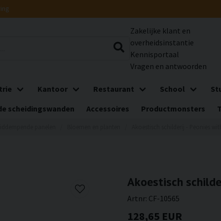
ring
Zakelijke klant en
overheidsinstantie
Kennisportaal
Vragen en antwoorden
trie
Kantoor
Restaurant
School
St
e scheidingswanden
Accessoires
Productmonsters
uiddempende panelen
Bloemen en planten
Akoestisch schilderij - Peonies wit
Akoestisch schilde
Artnr:
CF-10565
128,65 EUR