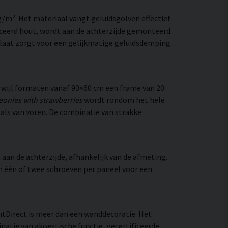
/m². Het materiaal vangt geluidsgolven effectief
ceerd hout, wordt aan de achterzijde gemonteerd
laat zorgt voor een gelijkmatige geluidsdemping
wijl formaten vanaf 90×60 cm een frame van 20
eonies with strawberries
wordt rondom het hele
t als van voren. De combinatie van strakke
aan de achterzijde, afhankelijk van de afmeting.
an één of twee schroeven per paneel voor een
entDirect is meer dan een wanddecoratie. Het
natie van akoestische functie, gecertificeerde