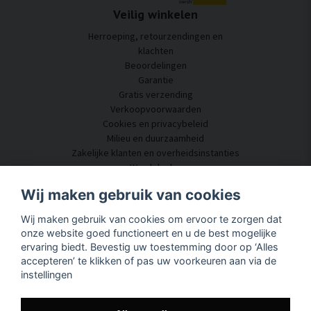
Veilig winkelen
Herroeping, retourzendingen en
klachten
Beoordelingen
Garantie
Gratis verzending
Verkoopvoorwaarden
Cookies en privacybeleid
Milieu en duurzaamheid
Zakelijke klanten en overheidsinstanties
Word dealer
Enkele van onze klanten
Wij maken gebruik van cookies
Klantenservice
Wij maken gebruik van cookies om ervoor te zorgen dat
Neem contact met ons op
onze website goed functioneert en u de best mogelijke
Akoestisch advies
ervaring biedt. Bevestig uw toestemming door op ‘Alles
Montage en installatie
accepteren’ te klikken of pas uw voorkeuren aan via de
Vragen en antwoorden
instellingen
Kennisportaal
Levertijd
Volg uw pakket hier