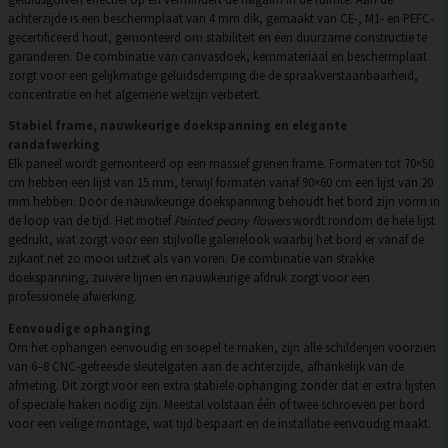
achterzijde is een beschermplaat van 4 mm dik, gemaakt van CE-, M1- en PEFC-
gecertificeerd hout, gemonteerd om stabiliteit en een duurzame constructie te
garanderen. De combinatie van canvasdoek, kernmateriaal en beschermplaat
zorgt voor een gelijkmatige geluidsdemping die de spraakverstaanbaarheid,
concentratie en het algemene welzijn verbetert.
Stabiel frame, nauwkeurige doekspanning en elegante
randafwerking
Elk paneel wordt gemonteerd op een massief grenen frame. Formaten tot 70×50
cm hebben een lijst van 15 mm, terwijl formaten vanaf 90×60 cm een lijst van 20
mm hebben. Door de nauwkeurige doekspanning behoudt het bord zijn vorm in
de loop van de tijd. Het motief
Painted peony flowers
wordt rondom de hele lijst
gedrukt, wat zorgt voor een stijlvolle galerielook waarbij het bord er vanaf de
zijkant net zo mooi uitziet als van voren. De combinatie van strakke
doekspanning, zuivere lijnen en nauwkeurige afdruk zorgt voor een
professionele afwerking.
Eenvoudige ophanging
Om het ophangen eenvoudig en soepel te maken, zijn alle schilderijen voorzien
van 6–8 CNC-gefreesde sleutelgaten aan de achterzijde, afhankelijk van de
afmeting. Dit zorgt voor een extra stabiele ophanging zonder dat er extra lijsten
of speciale haken nodig zijn. Meestal volstaan één of twee schroeven per bord
voor een veilige montage, wat tijd bespaart en de installatie eenvoudig maakt.