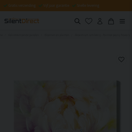
Gratis verzending
Vijf jaar garantie
Snelle levering
me
Geluiddempende panelen
Bloemen en planten
Akoestisch schilderij - Painted peony flowers