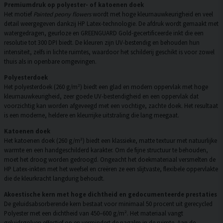
Premiumdruk op polyester- of katoenen doek
Het motief
Painted peony flowers
wordt met hoge kleurnauwkeurigheid en veel
detail weergegeven dankzij HP Latex-technologie. De afdruk wordt gemaakt met
watergedragen, geurloze en GREENGUARD Gold-gecertificeerde inkt die een
resolutie tot 300 DPI biedt. De kleuren zijn UV-bestendig en behouden hun
intensiteit, zelfs in lichte ruimtes, waardoor het schilderij geschikt is voor zowel
thuis als in openbare omgevingen.
Polyesterdoek
Het polyesterdoek (260 g/m²) biedt een glad en modern oppervlak met hoge
kleurnauwkeurigheid, zeer goede UV-bestendigheid en een oppervlak dat
voorzichtig kan worden afgeveegd met een vochtige, zachte doek. Het resultaat
is een moderne, heldere en kleurrijke uitstraling die lang meegaat.
Katoenen doek
Het katoenen doek (260 g/m²) biedt een klassieke, matte textuur met natuurlijke
warmte en een handgeschilderd karakter. Om de fijne structuur te behouden,
moet het droog worden gedroogd. Ongeacht het doekmateriaal versmelten de
HP Latex-inkten met het weefsel en creëren ze een slijtvaste, flexibele oppervlakte
die de kleurkracht langdurig behoudt.
Akoestische kern met hoge dichtheid en gedocumenteerde prestaties
De geluidsabsorberende kern bestaat voor minimaal 50 procent uit gerecycled
Polyester met een dichtheid van 450–600 g/m². Het materiaal vangt
geluidsgolven effectief op en vermindert de nagalm in de ruimte. Aan de