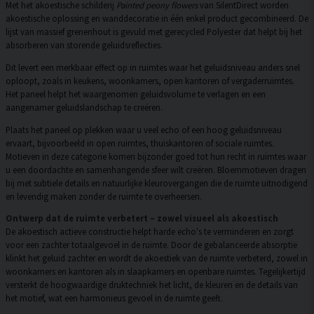
Met het akoestische schilderij
Painted peony flowers
van SilentDirect worden
akoestische oplossing en wanddecoratie in één enkel product gecombineerd. De
lijst van massief grenenhout is gevuld met gerecycled Polyester dat helpt bij het
absorberen van storende geluidsreflecties.
Dit levert een merkbaar effect op in ruimtes waar het geluidsniveau anders snel
oploopt, zoals in keukens, woonkamers, open kantoren of vergaderruimtes.
Het paneel helpt het waargenomen geluidsvolume te verlagen en een
aangenamer geluidslandschap te creëren.
Plaats het paneel op plekken waar u veel echo of een hoog geluidsniveau
ervaart, bijvoorbeeld in open ruimtes, thuiskantoren of sociale ruimtes.
Motieven in deze categorie komen bijzonder goed tot hun recht in ruimtes waar
u een doordachte en samenhangende sfeer wilt creëren. Bloemmotieven dragen
bij met subtiele details en natuurlijke kleurovergangen die de ruimte uitnodigend
en levendig maken zonder de ruimte te overheersen.
Ontwerp dat de ruimte verbetert – zowel visueel als akoestisch
De akoestisch actieve constructie helpt harde echo's te verminderen en zorgt
voor een zachter totaalgevoel in de ruimte. Door de gebalanceerde absorptie
klinkt het geluid zachter en wordt de akoestiek van de ruimte verbeterd, zowel in
woonkamers en kantoren als in slaapkamers en openbare ruimtes. Tegelijkertijd
versterkt de hoogwaardige druktechniek het licht, de kleuren en de details van
het motief, wat een harmonieus gevoel in de ruimte geeft.