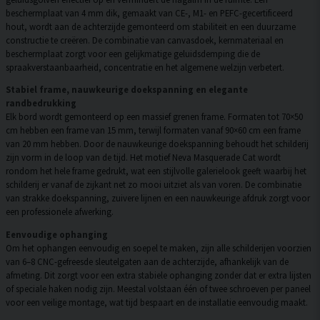
beschermplaat van 4 mm dik, gemaakt van CE-, M1- en PEFC-gecertificeerd
hout, wordt aan de achterzijde gemonteerd om stabiliteit en een duurzame
constructie te creëren. De combinatie van canvasdoek, kernmateriaal en
beschermplaat zorgt voor een gelijkmatige geluidsdemping die de
spraakverstaanbaarheid, concentratie en het algemene welzijn verbetert.
Stabiel frame, nauwkeurige doekspanning en elegante
randbedrukking
Elk bord wordt gemonteerd op een massief grenen frame. Formaten tot 70×50
cm hebben een frame van 15 mm, terwijl formaten vanaf 90×60 cm een frame
van 20 mm hebben. Door de nauwkeurige doekspanning behoudt het schilderij
zijn vorm in de loop van de tijd. Het motief Neva Masquerade Cat wordt
rondom het hele frame gedrukt, wat een stijlvolle galerielook geeft waarbij het
schilderij er vanaf de zijkant net zo mooi uitziet als van voren. De combinatie
van strakke doekspanning, zuivere lijnen en een nauwkeurige afdruk zorgt voor
een professionele afwerking.
Eenvoudige ophanging
Om het ophangen eenvoudig en soepel te maken, zijn alle schilderijen voorzien
van 6–8 CNC-gefreesde sleutelgaten aan de achterzijde, afhankelijk van de
afmeting. Dit zorgt voor een extra stabiele ophanging zonder dat er extra lijsten
of speciale haken nodig zijn. Meestal volstaan één of twee schroeven per paneel
voor een veilige montage, wat tijd bespaart en de installatie eenvoudig maakt.