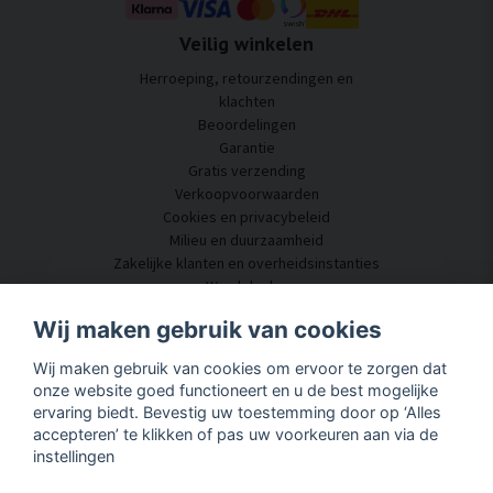
Veilig winkelen
Herroeping, retourzendingen en
klachten
Beoordelingen
Garantie
Gratis verzending
Verkoopvoorwaarden
Cookies en privacybeleid
Milieu en duurzaamheid
Zakelijke klanten en overheidsinstanties
Word dealer
Enkele van onze klanten
Wij maken gebruik van cookies
Klantenservice
Wij maken gebruik van cookies om ervoor te zorgen dat
Neem contact met ons op
onze website goed functioneert en u de best mogelijke
Akoestisch advies
ervaring biedt. Bevestig uw toestemming door op ‘Alles
Montage en installatie
accepteren’ te klikken of pas uw voorkeuren aan via de
Vragen en antwoorden
instellingen
Kennisportaal
Levertijd