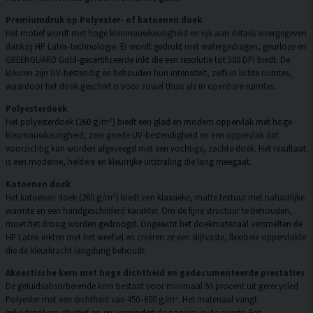
Premiumdruk op Polyester- of katoenen doek
Het motief wordt met hoge kleurnauwkeurigheid en rijk aan details weergegeven
dankzij HP Latex-technologie. Er wordt gedrukt met watergedragen, geurloze en
GREENGUARD Gold-gecertificeerde inkt die een resolutie tot 300 DPI biedt. De
kleuren zijn UV-bestendig en behouden hun intensiteit, zelfs in lichte ruimtes,
waardoor het doek geschikt is voor zowel thuis als in openbare ruimtes.
Polyesterdoek
Het polyesterdoek (260 g/m²) biedt een glad en modern oppervlak met hoge
kleurnauwkeurigheid, zeer goede UV-bestendigheid en een oppervlak dat
voorzichtig kan worden afgeveegd met een vochtige, zachte doek. Het resultaat
is een moderne, heldere en kleurrijke uitstraling die lang meegaat.
Katoenen doek
Het katoenen doek (260 g/m²) biedt een klassieke, matte textuur met natuurlijke
warmte en een handgeschilderd karakter. Om de fijne structuur te behouden,
moet het droog worden gedroogd. Ongeacht het doekmateriaal versmelten de
HP Latex-inkten met het weefsel en creëren ze een slijtvaste, flexibele oppervlakte
die de kleurkracht langdurig behoudt.
Akoestische kern met hoge dichtheid en gedocumenteerde prestaties
De geluidsabsorberende kern bestaat voor minimaal 50 procent uit gerecycled
Polyester met een dichtheid van 450–600 g/m². Het materiaal vangt
geluidsgolven effectief op en vermindert de nagalm in de ruimte. Een