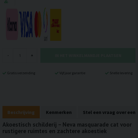
IN HET WINKELMANDJE PLAATSEN
-
+
Gratis verzending
Vijf jaar garantie
Snelle levering
Beschrijving
Kenmerken
Stel een vraag over een
Akoestisch schilderij – Neva masquarade cat voor
rustigere ruimtes en zachtere akoestiek