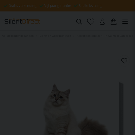
Gratis verzending
Vijf jaar garantie
Snelle levering
Geluiddempende panelen
Dieren en wilde motieven
Akoestisch schilderij - Neva masquarade cat