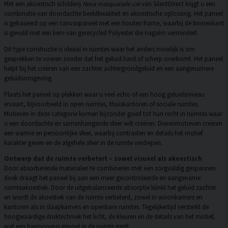
Met een akoestisch schilderij
Neva masquarade cat
van SilentDirect krijgt u een
combinatie van doordachte beeldkwaliteit en akoestische oplossing. Het paneel
is gebaseerd op een canvaspaneel met een houten frame, waarbij de binnenkant
is gevuld met een kern van gerecycled Polyester die nagalm vermindert.
Dit type constructie is ideaal in ruimtes waar het anders moeilijk is om
gesprekken te voeren zonder dat het geluid hard of scherp overkomt. Het paneel
helpt bij het creëren van een zachter achtergrondgeluid en een aangenamere
geluidsomgeving.
Plaats het paneel op plekken waar u veel echo of een hoog geluidsniveau
ervaart, bijvoorbeeld in open ruimtes, thuiskantoren of sociale ruimtes.
Motieven in deze categorie komen bijzonder goed tot hun recht in ruimtes waar
u een doordachte en samenhangende sfeer wilt creëren. Dierenmotieven creëren
een warme en persoonlijke sfeer, waarbij contrasten en details het motief
karakter geven en de algehele sfeer in de ruimte verdiepen.
Ontwerp dat de ruimte verbetert – zowel visueel als akoestisch
Door absorberende materialen te combineren met een zorgvuldig gespannen
doek draagt het paneel bij aan een meer gecontroleerde en aangename
ruimteakoestiek. Door de uitgebalanceerde absorptie klinkt het geluid zachter
en wordt de akoestiek van de ruimte verbeterd, zowel in woonkamers en
kantoren als in slaapkamers en openbare ruimtes. Tegelijkertijd versterkt de
hoogwaardige druktechniek het licht, de kleuren en de details van het motief,
wat een harmonieus gevoel in de ruimte geeft.