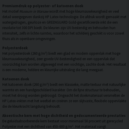
Premiumdruk op polyester- of katoenen doek
Het motief
Museum in Warsaw
wordt met hoge kleurnauwkeurigheid en veel
detail weergegeven dankzij HP Latex-technologie. De afdruk wordt gemaakt met
watergedragen, geurloze en GREENGUARD Gold-gecertificeerde inkt die een
resolutie tot 300 DPI biedt. De kleuren zijn UV-bestendig en behouden hun
intensiteit, zelfs in lichte ruimtes, waardoor het schilderij geschikt is voor zowel
thuis als in openbare omgevingen.
Polyesterdoek
Het polyesterdoek (260 g/m²) biedt een glad en modern oppervlak met hoge
kleurnauwkeurigheid, zeer goede UV-bestendigheid en een oppervlak dat
voorzichtig kan worden afgeveegd met een vochtige, zachte doek. Het resultaat
is een moderne, heldere en kleurrijke uitstraling die lang meegaat.
Katoenen doek
Het katoenen doek (260 g/m²) biedt een klassieke, matte textuur met natuurlijke
warmte en een handgeschilderd karakter. Om de fijne structuur te behouden,
moet het droog worden gedroogd. Ongeacht het doekmateriaal versmelten de
HP Latex-inkten met het weefsel en creëren ze een slijtvaste, flexibele oppervlakte
die de kleurkracht langdurig behoudt.
Akoestische kern met hoge dichtheid en gedocumenteerde prestaties
De geluidsabsorberende kern bestaat voor minimaal 50 procent uit gerecycled
Polyester met een dichtheid van 450–600 g/m². Het materiaal vangt