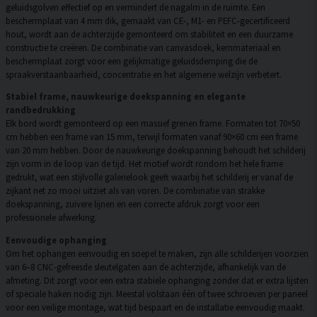
geluidsgolven effectief op en vermindert de nagalm in de ruimte. Een
beschermplaat van 4 mm dik, gemaakt van CE-, M1- en PEFC-gecertificeerd
hout, wordt aan de achterzijde gemonteerd om stabiliteit en een duurzame
constructie te creëren. De combinatie van canvasdoek, kernmateriaal en
beschermplaat zorgt voor een gelijkmatige geluidsdemping die de
spraakverstaanbaarheid, concentratie en het algemene welzijn verbetert.
Stabiel frame, nauwkeurige doekspanning en elegante
randbedrukking
Elk bord wordt gemonteerd op een massief grenen frame. Formaten tot 70×50
cm hebben een frame van 15 mm, terwijl formaten vanaf 90×60 cm een frame
van 20 mm hebben. Door de nauwkeurige doekspanning behoudt het schilderij
zijn vorm in de loop van de tijd. Het motief wordt rondom het hele frame
gedrukt, wat een stijlvolle galerielook geeft waarbij het schilderij er vanaf de
zijkant net zo mooi uitziet als van voren. De combinatie van strakke
doekspanning, zuivere lijnen en een correcte afdruk zorgt voor een
professionele afwerking.
Eenvoudige ophanging
Om het ophangen eenvoudig en soepel te maken, zijn alle schilderijen voorzien
van 6–8 CNC-gefreesde sleutelgaten aan de achterzijde, afhankelijk van de
afmeting. Dit zorgt voor een extra stabiele ophanging zonder dat er extra lijsten
of speciale haken nodig zijn. Meestal volstaan één of twee schroeven per paneel
voor een veilige montage, wat tijd bespaart en de installatie eenvoudig maakt.