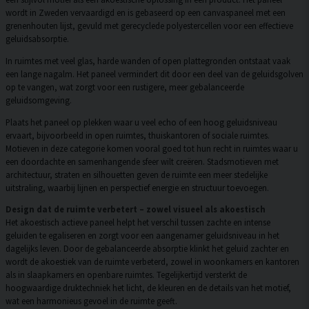
wordt in Zweden vervaardigd en is gebaseerd op een canvaspaneel met een
grenenhouten lijst, gevuld met gerecyclede polyestercellen voor een effectieve
geluidsabsorptie.
In ruimtes met veel glas, harde wanden of open plattegronden ontstaat vaak
een lange nagalm. Het paneel vermindert dit door een deel van de geluidsgolven
op te vangen, wat zorgt voor een rustigere, meer gebalanceerde
geluidsomgeving.
Plaats het paneel op plekken waar u veel echo of een hoog geluidsniveau
ervaart, bijvoorbeeld in open ruimtes, thuiskantoren of sociale ruimtes.
Motieven in deze categorie komen vooral goed tot hun recht in ruimtes waar u
een doordachte en samenhangende sfeer wilt creëren. Stadsmotieven met
architectuur, straten en silhouetten geven de ruimte een meer stedelijke
uitstraling, waarbij lijnen en perspectief energie en structuur toevoegen.
Design dat de ruimte verbetert – zowel visueel als akoestisch
Het akoestisch actieve paneel helpt het verschil tussen zachte en intense
geluiden te egaliseren en zorgt voor een aangenamer geluidsniveau in het
dagelijks leven. Door de gebalanceerde absorptie klinkt het geluid zachter en
wordt de akoestiek van de ruimte verbeterd, zowel in woonkamers en kantoren
als in slaapkamers en openbare ruimtes. Tegelijkertijd versterkt de
hoogwaardige druktechniek het licht, de kleuren en de details van het motief,
wat een harmonieus gevoel in de ruimte geeft.