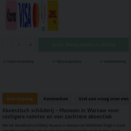
IN HET WINKELMANDJE PLAATSEN
-
+
Gratis verzending
Vijf jaar garantie
Snelle levering
Beschrijving
Kenmerken
Stel een vraag over een
Akoestisch schilderij – Museum in Warsaw voor
rustigere ruimtes en een zachtere akoestiek
Met het akoestische schilderij
Museum in Warsaw
van SilentDirect krijgt u zowel
een stijlvol motief als een akoestische oplossing in één product. Het paneel