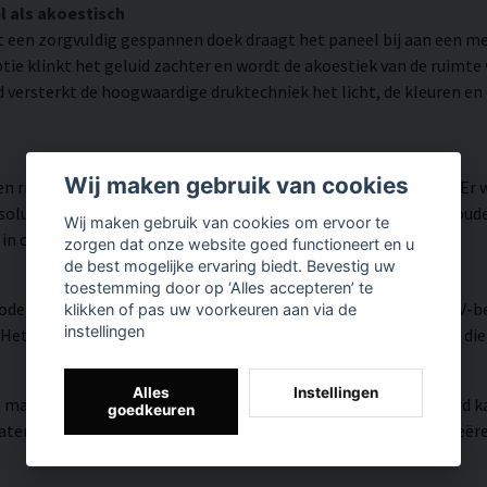
l als akoestisch
 een zorgvuldig gespannen doek draagt het paneel bij aan een 
ie klinkt het geluid zachter en wordt de akoestiek van de ruimt
d versterkt de hoogwaardige druktechniek het licht, de kleuren en
Wij maken gebruik van cookies
n rijk aan details weergegeven dankzij HP Latex-technologie. Er
utie tot 300 DPI biedt. De kleuren zijn UV-bestendig en behouden 
Wij maken gebruik van cookies om ervoor te
 in openbare ruimtes.
zorgen dat onze website goed functioneert en u
de best mogelijke ervaring biedt. Bevestig uw
toestemming door op ‘Alles accepteren’ te
modern oppervlak met hoge kleurnauwkeurigheid, zeer goede UV-be
klikken of pas uw voorkeuren aan via de
instellingen
et resultaat is een moderne, heldere en kleurrijke uitstraling di
Alles
Instellingen
, matte textuur met natuurlijke warmte en een handgeschilderd ka
goedkeuren
riaal versmelten de HP Latex-inkten met het weefsel en creëren z