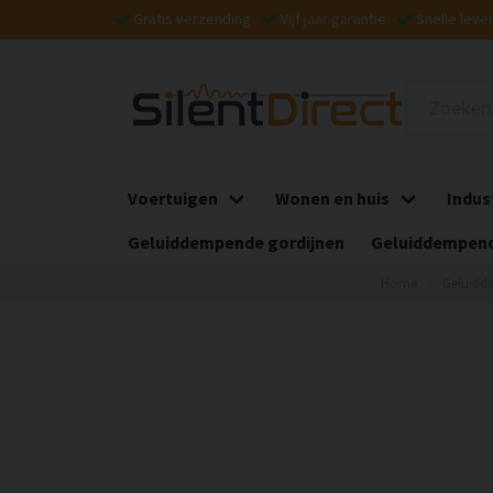
Gratis verzending
Vijf jaar garantie
Snelle leve
Voertuigen
Wonen en huis
Indus
Geluiddempende gordijnen
Geluiddempend
Home
Geluidd