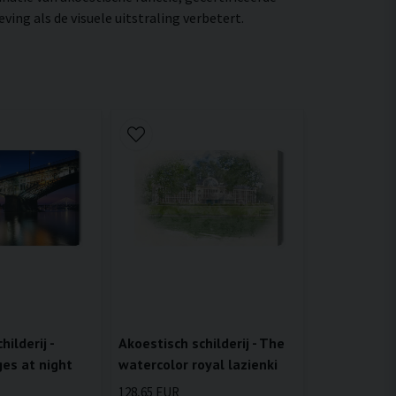
ng als de visuele uitstraling verbetert.
ilderij -
Akoestisch schilderij - The
es at night
watercolor royal lazienki
128,65 EUR