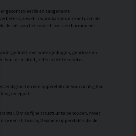
meer gecontroleerde en aangename
e verbeterd, zowel in woonkamers en kantoren als
 de details van het motief, wat een harmonieus
 wordt gedrukt met watergedragen, geurloze en
hun intensiteit, zelfs in lichte ruimtes,
stendigheid en een oppervlak dat voorzichtig kan
e lang meegaat.
rakter. Om de fijne structuur te behouden, moet
e een slijtvaste, flexibele oppervlakte die de