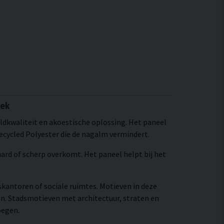
iek
ldkwaliteit en akoestische oplossing. Het paneel
ecycled Polyester die de nagalm vermindert.
 hard of scherp overkomt. Het paneel helpt bij het
skantoren of sociale ruimtes. Motieven in deze
n. Stadsmotieven met architectuur, straten en
oegen.