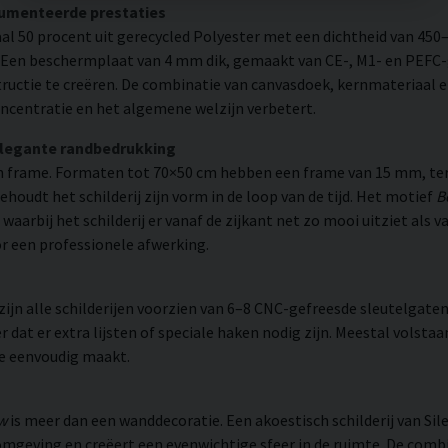
cumenteerde prestaties
l 50 procent uit gerecycled Polyester met een dichtheid van 450
. Een beschermplaat van 4 mm dik, gemaakt van CE-, M1- en PEFC-g
uctie te creëren. De combinatie van canvasdoek, kernmateriaal 
ncentratie en het algemene welzijn verbetert.
elegante randbedrukking
 frame. Formaten tot 70×50 cm hebben een frame van 15 mm, ter
udt het schilderij zijn vorm in de loop van de tijd. Het motief
B
 waarbij het schilderij er vanaf de zijkant net zo mooi uitziet al
or een professionele afwerking.
n alle schilderijen voorzien van 6–8 CNC-gefreesde sleutelgaten 
 dat er extra lijsten of speciale haken nodig zijn. Meestal volsta
ie eenvoudig maakt.
aw
is meer dan een wanddecoratie. Een akoestisch schilderij van Si
mgeving en creëert een evenwichtige sfeer in de ruimte. De combi