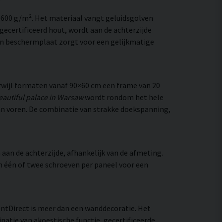
–600 g/m². Het materiaal vangt geluidsgolven
ecertificeerd hout, wordt aan de achterzijde
en beschermplaat zorgt voor een gelijkmatige
wijl formaten vanaf 90×60 cm een frame van 20
eautiful palace in Warsaw
wordt rondom het hele
s van voren. De combinatie van strakke doekspanning,
aan de achterzijde, afhankelijk van de afmeting.
an één of twee schroeven per paneel voor een
lentDirect is meer dan een wanddecoratie. Het
natie van akoestische functie, gecertificeerde