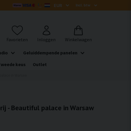
udio
Geluiddempende panelen
Tweede keus
Outlet
l palace in Warsaw
rij - Beautiful palace in Warsaw