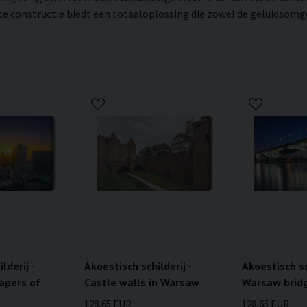
constructie biedt een totaaloplossing die zowel de geluidsomgevi
lderij -
Akoestisch schilderij -
Akoestisch sch
apers of
Castle walls in Warsaw
Warsaw bridg
128,65 EUR
128,65 EUR