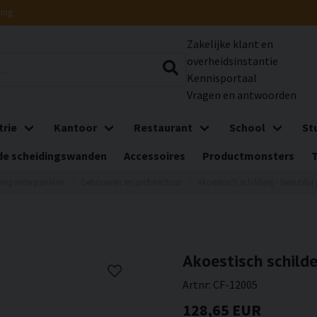
ring
Zakelijke klant en
overheidsinstantie
Kennisportaal
Vragen en antwoorden
trie
Kantoor
Restaurant
School
St
e scheidingswanden
Accessoires
Productmonsters
empende panelen
Gebouwen en architectuur
Akoestisch schilderij - Beautifu
Akoestisch schilde
Artnr:
CF-12005
128,65 EUR