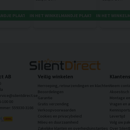
ANDJE PLAATSEN
IN HET WINKELMANDJE PLAATSEN
IN HET WINKEL
ct AB
Veilig winkelen
Klantens
6
Herroeping, retourzendingen en klachten
Neem conta
la
Beoordelingen
Akoestisch
ervice@silentdirect.se
Garantie
Montage en 
6-100 00
Gratis verzending
Vragen en 
ummer: 559330-3166
Verkoopvoorwaarden
Kennisporta
Cookies en privacybeleid
Levertijd
Milieu en duurzaamheid
Volg uw pak
Zakelijke klanten en overheidsinstanties
Over Silent