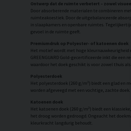
Ontwerp dat de ruimte verbetert – zowel visuee
Door absorberende materialen te combineren met
ruimteakoestiek. Door de uitgebalanceerde absorpt
in slaapkamers en openbare ruimtes. Tegelijkertij
gevoel in de ruimte geeft.
Premiumdruk op Polyester- of katoenen doek
Het motief wordt met hoge kleurnauwkeurigheid e
GREENGUARD Gold-gecertificeerde inkt die een resol
waardoor het doek geschikt is voor zowel thuis als
Polyesterdoek
Het polyesterdoek (260 g/m²) biedt een glad en 
worden afgeveegd met een vochtige, zachte doek. H
Katoenen doek
Het katoenen doek (260 g/m²) biedt een klassieke
het droog worden gedroogd. Ongeacht het doekmate
kleurkracht langdurig behoudt.