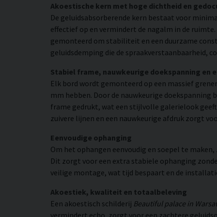
Akoestische kern met hoge dichtheid en gedo
De geluidsabsorberende kern bestaat voor minimaa
effectief op en vermindert de nagalm in de ruimte
gemonteerd om stabiliteit en een duurzame constr
geluidsdemping die de spraakverstaanbaarheid, co
Stabiel frame, nauwkeurige doekspanning en 
Elk bord wordt gemonteerd op een massief grenen
mm hebben. Door de nauwkeurige doekspanning beho
frame gedrukt, wat een stijlvolle galerielook geeft
zuivere lijnen en een nauwkeurige afdruk zorgt vo
Eenvoudige ophanging
Om het ophangen eenvoudig en soepel te maken, zij
Dit zorgt voor een extra stabiele ophanging zonder
veilige montage, wat tijd bespaart en de installat
Akoestiek, kwaliteit en totaalbeleving
Een akoestisch schilderij
Beautiful palace in Wars
vermindert echo, zorgt voor een zachtere geluidso