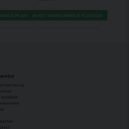
MANDJE PLAATSEN
IN HET WINKELMANDJE PLAATSEN
ervice
ct met ons op
 advies
installatie
antwoorden
al
ket hier
Direct