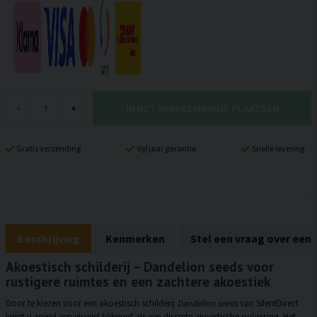
IN HET WINKELMANDJE PLAATSEN
-
+
Gratis verzending
Vijf jaar garantie
Snelle levering
Beschrijving
Kenmerken
Stel een vraag over een
Akoestisch schilderij – Dandelion seeds voor
rustigere ruimtes en een zachtere akoestiek
Door te kiezen voor een akoestisch schilderij
Dandelion seeds
van SilentDirect
krijgt u zowel een visueel blikpunt als een discrete akoestische oplossing. Het