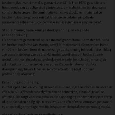
beschermplaat van 4 mm dik, gemaakt van CE-, M1- en PEFC-gecertificeerd
hout, wordt aan de achterzijde gemonteerd om stabiliteit en een duurzame
constructie te creëren. De combinatie van canvasdoek, kernmateriaal en
beschermplaat zorgt voor een gelijkmatige geluidsdemping die de
spraakverstaanbaarheid, concentratie en het algemene welzijn verbetert.
Stabiel frame, nauwkeurige doekspanning en elegante
randbedrukking
Elk bord wordt gemonteerd op een massief grenen frame. Formaten tot 70×50
cm hebben een frame van 15 mm, terwijl formaten vanaf 90×60 cm een frame
van 20 mm hebben. Door de nauwkeurige doekspanning behoudt het schilderij
zijn vorm in de loop van de tijd. Het motief wordt rondom het hele frame
gedrukt, wat een stijlvolle galerielook geeft waarbij het schilderij er vanaf de
zijkant net zo mooi uitziet als van voren. De combinatie van strakke
doekspanning, zuivere lijnen en een correcte afdruk zorgt voor een
professionele afwerking.
Eenvoudige ophanging
Om het ophangen eenvoudig en soepel te maken, zijn alle schilderijen voorzien
van 6–8 CNC-gefreesde sleutelgaten aan de achterzijde, afhankelijk van de
afmeting. Dit zorgt voor een extra stabiele ophanging zonder dat er extra lijsten
of speciale haken nodig zijn. Meestal volstaan één of twee schroeven per paneel
voor een veilige montage, wat tijd bespaart en de installatie eenvoudig maakt.
Akoestiek, kwaliteit en totaalbeleving