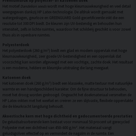
Premiumdruk op polyester- of katoenen doek
Het motief
Dandelion seeds
wordt met hoge kleurnauwkeurigheid en veel detail
weergegeven dankzij HP Latex-technologie. De afdruk wordt gemaakt met
watergedragen, geurloze en GREENGUARD Gold-gecertificeerde inkt die een
resolutie tot 300 DPI biedt. De kleuren zijn UV-bestendig en behouden hun
intensiteit, zelfs in lichte ruimtes, waardoor het schilderij geschikt is voor zowel
thuis als in openbare ruimtes.
Polyesterdoek
Het polyesterdoek (260 g/m²) biedt een glad en modern oppervlak met hoge
kleurnauwkeurigheid, zeer goede UV-bestendigheid en een oppervlak dat
voorzichtig kan worden afgeveegd met een vochtige, zachte doek. Het resultaat
is een moderne, heldere en kleurrijke uitstraling die lang meegaat.
Katoenen doek
Het katoenen doek (260 g/m²) biedt een klassieke, matte textuur met natuurlijke
warmte en een handgeschilderd karakter. Om de fijne structuur te behouden,
moet het droog worden gedroogd. Ongeacht het doekmateriaal versmelten de
HP Latex-inkten met het weefsel en creëren ze een slijtvaste, flexibele oppervlakte
die de kleurkracht langdurig behoudt.
Akoestische kern met hoge dichtheid en gedocumenteerde prestaties
De geluidsabsorberende kern bestaat voor minimaal 50 procent uit gerecycled
Polyester met een dichtheid van 450–600 g/m². Het materiaal vangt
geluidsgolven effectief op en vermindert de nagalm in de ruimte. Een