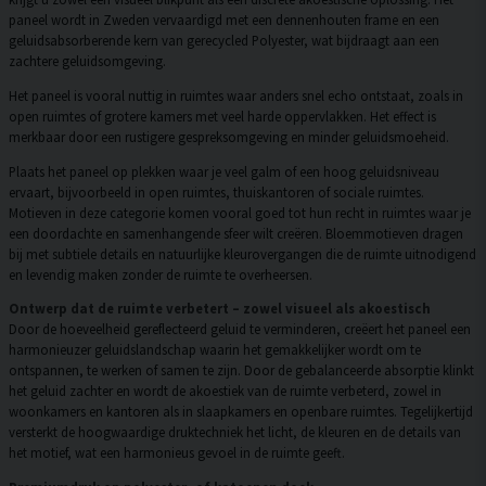
paneel wordt in Zweden vervaardigd met een dennenhouten frame en een
geluidsabsorberende kern van gerecycled Polyester, wat bijdraagt aan een
zachtere geluidsomgeving.
Het paneel is vooral nuttig in ruimtes waar anders snel echo ontstaat, zoals in
open ruimtes of grotere kamers met veel harde oppervlakken. Het effect is
merkbaar door een rustigere gespreksomgeving en minder geluidsmoeheid.
Plaats het paneel op plekken waar je veel galm of een hoog geluidsniveau
ervaart, bijvoorbeeld in open ruimtes, thuiskantoren of sociale ruimtes.
Motieven in deze categorie komen vooral goed tot hun recht in ruimtes waar je
een doordachte en samenhangende sfeer wilt creëren. Bloemmotieven dragen
bij met subtiele details en natuurlijke kleurovergangen die de ruimte uitnodigend
en levendig maken zonder de ruimte te overheersen.
Ontwerp dat de ruimte verbetert – zowel visueel als akoestisch
Door de hoeveelheid gereflecteerd geluid te verminderen, creëert het paneel een
harmonieuzer geluidslandschap waarin het gemakkelijker wordt om te
ontspannen, te werken of samen te zijn. Door de gebalanceerde absorptie klinkt
het geluid zachter en wordt de akoestiek van de ruimte verbeterd, zowel in
woonkamers en kantoren als in slaapkamers en openbare ruimtes. Tegelijkertijd
versterkt de hoogwaardige druktechniek het licht, de kleuren en de details van
het motief, wat een harmonieus gevoel in de ruimte geeft.