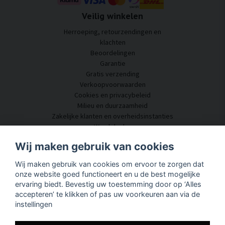
Veilig winkelen
Herroeping, retourzendingen en
klachten
Beoordelingen
Garantie
Gratis verzending
Verkoopvoorwaarden
Cookies en privacybeleid
Milieu en duurzaamheid
Zakelijke klanten en overheidsinstanties
Word dealer
Enkele van onze klanten
Wij maken gebruik van cookies
Klantenservice
Wij maken gebruik van cookies om ervoor te zorgen dat
Neem contact met ons op
onze website goed functioneert en u de best mogelijke
Akoestisch advies
ervaring biedt. Bevestig uw toestemming door op ‘Alles
Montage en installatie
accepteren’ te klikken of pas uw voorkeuren aan via de
Vragen en antwoorden
instellingen
Kennisportaal
Levertijd