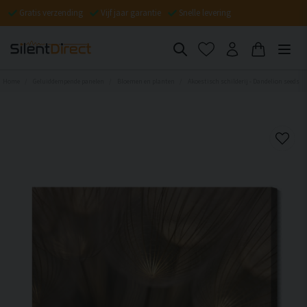
Gratis verzending
Vijf jaar garantie
Snelle levering
Home
Geluiddempende panelen
Bloemen en planten
Akoestisch schilderij - Dandelion seeds