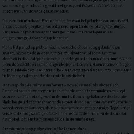
van massief grenenhout is gevuld met gerecycled Polyester dat helpt bij het
absorberen van storende geluidsreflecties.
Dit levert een merkbaar effect op in ruimtes waar het geluidsniveau anders snel
oploopt, zoals in keukens, woonkamers, open kantoren of vergaderruimtes.
Het paneel helpt het waargenomen geluidsvolume te verlagen en een
aangenamer geluidslandschap te creëren.
Plaats het paneel op plekken waar u veel echo of een hoog geluidsniveau
ervaart, bijvoorbeeld in open ruimtes, thuiskantoren of sociale ruimtes.
Motieven in deze categorie komen bijzonder goed tot hun recht in ruimtes waar
u een doordachte en samenhangende sfeer wilt creëren. Bloemmotieven dragen
bij met subtiele details en natuurlijke kleurovergangen die de ruimte uitnodigend
en levendig maken zonder de ruimte te overheersen.
Ontwerp dat de ruimte verbetert – zowel visueel als akoestisch
De akoestisch actieve constructie helpt harde echo's te verminderen en zorgt
voor een zachter totaalgevoel in de ruimte. Door de gebalanceerde absorptie
klinkt het geluid zachter en wordt de akoestiek van de ruimte verbeterd, zowel in
woonkamers en kantoren als in slaapkamers en openbare ruimtes. Tegelijkertijd
versterkt de hoogwaardige druktechniek het licht, de kleuren en de details van
het motief, wat een harmonieus gevoel in de ruimte geeft.
Premiumdruk op polyester- of katoenen doek