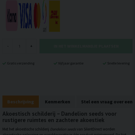
IN HET WINKELMANDJE PLAATSEN
-
+
Gratis verzending
Vijf jaar garantie
Snelle levering
Beschrijving
Kenmerken
Stel een vraag over een
Akoestisch schilderij – Dandelion seeds voor
rustigere ruimtes en zachtere akoestiek
Met het akoestische schilderij
Dandelion seeds
van SilentDirect worden
akoestische oplossing en wanddecoratie in één product geïntegreerd. De lijst