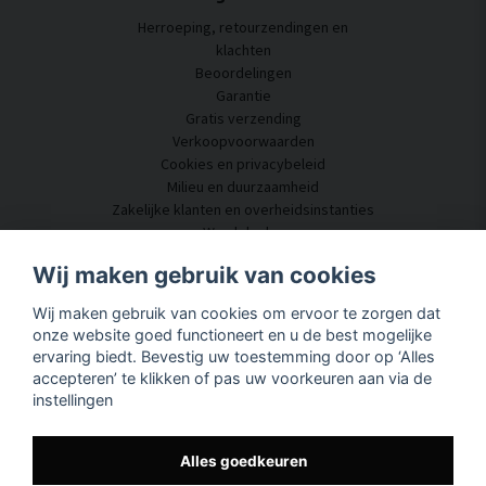
Herroeping, retourzendingen en
klachten
Beoordelingen
Garantie
Gratis verzending
Verkoopvoorwaarden
Cookies en privacybeleid
Milieu en duurzaamheid
Zakelijke klanten en overheidsinstanties
Word dealer
Enkele van onze klanten
Wij maken gebruik van cookies
Klantenservice
Wij maken gebruik van cookies om ervoor te zorgen dat
Neem contact met ons op
onze website goed functioneert en u de best mogelijke
Akoestisch advies
ervaring biedt. Bevestig uw toestemming door op ‘Alles
Montage en installatie
accepteren’ te klikken of pas uw voorkeuren aan via de
Vragen en antwoorden
instellingen
Kennisportaal
Levertijd
Volg uw pakket hier
Alles goedkeuren
Over SilentDirect