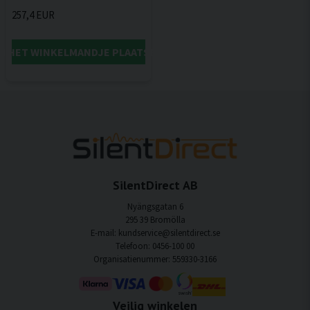
257,4 EUR
IN HET WINKELMANDJE PLAATSEN
SilentDirect AB
Nyängsgatan 6
295 39 Bromölla
E-mail: kundservice@silentdirect.se
Telefoon: 0456-100 00
Organisatienummer: 559330-3166
Veilig winkelen