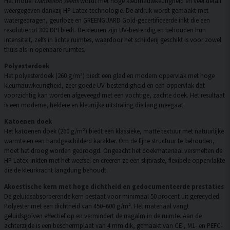
Het motief
Dandelion seeds
wordt met hoge kleurnauwkeurigheid en veel detail
weergegeven dankzij HP Latex-technologie. De afdruk wordt gemaakt met
watergedragen, geurloze en GREENGUARD Gold-gecertificeerde inkt die een
resolutie tot 300 DPI biedt. De kleuren zijn UV-bestendig en behouden hun
intensiteit, zelfs in lichte ruimtes, waardoor het schilderij geschikt is voor zowel
thuis als in openbare ruimtes.
Polyesterdoek
Het polyesterdoek (260 g/m²) biedt een glad en modern oppervlak met hoge
kleurnauwkeurigheid, zeer goede UV-bestendigheid en een oppervlak dat
voorzichtig kan worden afgeveegd met een vochtige, zachte doek. Het resultaat
is een moderne, heldere en kleurrijke uitstraling die lang meegaat.
Katoenen doek
Het katoenen doek (260 g/m²) biedt een klassieke, matte textuur met natuurlijke
warmte en een handgeschilderd karakter. Om de fijne structuur te behouden,
moet het droog worden gedroogd. Ongeacht het doekmateriaal versmelten de
HP Latex-inkten met het weefsel en creëren ze een slijtvaste, flexibele oppervlakte
die de kleurkracht langdurig behoudt.
Akoestische kern met hoge dichtheid en gedocumenteerde prestaties
De geluidsabsorberende kern bestaat voor minimaal 50 procent uit gerecycled
Polyester met een dichtheid van 450–600 g/m². Het materiaal vangt
geluidsgolven effectief op en vermindert de nagalm in de ruimte. Aan de
achterzijde is een beschermplaat van 4 mm dik, gemaakt van CE-, M1- en PEFC-