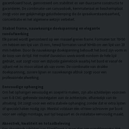
gecertificeerd hout, gemonteerd om stabiliteit en een duurzame constructie te
garanderen. De combinatie van canvasdoek, kernmateriaal en beschermplaat
zorgt voor een gelijkmatige geluidsdemping die de spraakverstaanbaarheid,
concentratie en het algemene welzijn verbetert.
Stabiel frame, nauwkeurige doekspanning en elegante
randafwerking
Elk paneel wordt gemonteerd op een massief grenen frame. Formaten tot 70×50
cm hebben een lijst van 15 mm, terwijl formaten vanaf 90×60 cm een lijst van 20
mm hebben. Door de nauwkeurige doekspanning behoudt het bord zijn vorm in
de loop van de tijd. Het motief
Dandelion seeds
wordt rondom de hele lijst
gedrukt, wat zorgt voor een stijlvolle galerielook waarbij het bord er vanaf de
zijkant net zo mooi uitziet als van voren. De combinatie van strakke
doekspanning, zuivere lijnen en nauwkeurige afdruk zorgt voor een
professionele afwerking.
Eenvoudige ophanging
Om het ophangen eenvoudig en soepel te maken, zijn alle schilderijen voorzien
van 6–8 CNC-gefreesde sleutelgaten aan de achterzijde, afhankelijk van de
afmeting. Dit zorgt voor een extra stabiele ophanging zonder dat er extra lijsten
of speciale haken nodig zijn. Meestal volstaan één of twee schroeven per bord
voor een veilige montage, wat tijd bespaart en de installatie eenvoudig maakt.
Akoestiek, kwaliteit en totaalbeleving
Een akoestisch schilderij van SilentDirect is meer dan een wanddecoratie. Het