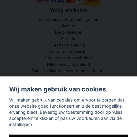
Veilig winkelen
Herroeping, retourzendingen en
klachten
Beoordelingen
Garantie
Gratis verzending
Verkoopvoorwaarden
Cookies en privacybeleid
Milieu en duurzaamheid
Zakelijke klanten en overheidsinstanties
Word dealer
Enkele van onze klanten
Wij maken gebruik van cookies
Klantenservice
Wij maken gebruik van cookies om ervoor te zorgen dat
Neem contact met ons op
onze website goed functioneert en u de best mogelijke
Akoestisch advies
ervaring biedt. Bevestig uw toestemming door op ‘Alles
Montage en installatie
accepteren’ te klikken of pas uw voorkeuren aan via de
Vragen en antwoorden
instellingen
Kennisportaal
Levertijd