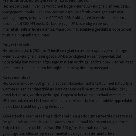
Premiumdruk op polyester- of katoenen doek
Het motief Boats in Venice wordt met hoge kleurnauwkeurigheid en veel detail
weergegeven dankzij HP Latex-technologie. De afdruk wordt gemaakt met
watergedragen, geurloze en GREENGUARD Gold-gecertificeerde inkt die een
resolutie tot 300 DPI biedt. De kleuren zijn UV-bestendig en behouden hun
intensiteit, zelfs in lichte ruimtes, waardoor het schilderij geschikt is voor zowel
thuis als in openbare ruimtes.
Polyesterdoek
Het polyesterdoek (260 g/m²) biedt een glad en modern oppervlak met hoge
kleurnauwkeurigheid, zeer goede UV-bestendigheid en een oppervlak dat
voorzichtig kan worden afgeveegd met een vochtige, zachte doek. Het resultaat
is een moderne, heldere en kleurrijke uitstraling die lang meegaat.
Katoenen doek
Het katoenen doek (260 g/m²) biedt een klassieke, matte textuur met natuurlijke
warmte en een handgeschilderd karakter. Om de fijne structuur te behouden,
moet het droog worden gedroogd. Ongeacht het doekmateriaal versmelten de
HP Latex-inkten met het weefsel en creëren ze een slijtvaste, flexibele oppervlakte
die de kleurkracht langdurig behoudt.
Akoestische kern met hoge dichtheid en gedocumenteerde prestaties
De geluidsabsorberende kern bestaat voor minimaal 50 procent uit gerecycled
Polyester met een dichtheid van 450–600 g/m². Het materiaal vangt
geluidsgolven effectief op en vermindert de nagalm in de ruimte. Een