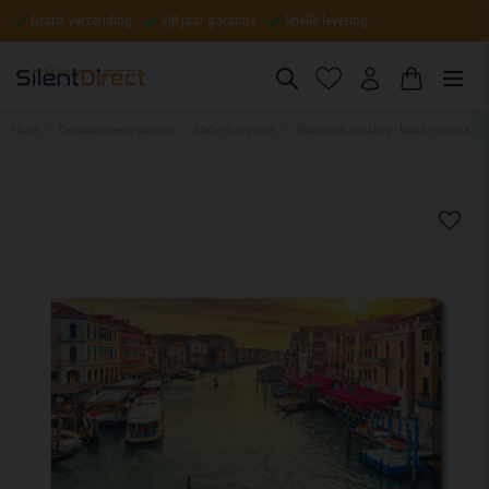
Gratis verzending
Vijf jaar garantie
Snelle levering
Home
Geluiddempende panelen
Steden & Skylines
Akoestisch schilderij - Boats in venice