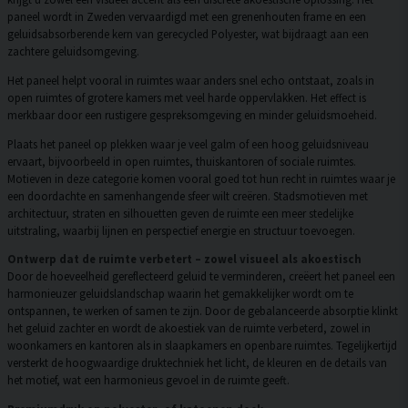
paneel wordt in Zweden vervaardigd met een grenenhouten frame en een
geluidsabsorberende kern van gerecycled Polyester, wat bijdraagt aan een
zachtere geluidsomgeving.
Het paneel helpt vooral in ruimtes waar anders snel echo ontstaat, zoals in
open ruimtes of grotere kamers met veel harde oppervlakken. Het effect is
merkbaar door een rustigere gespreksomgeving en minder geluidsmoeheid.
Plaats het paneel op plekken waar je veel galm of een hoog geluidsniveau
ervaart, bijvoorbeeld in open ruimtes, thuiskantoren of sociale ruimtes.
Motieven in deze categorie komen vooral goed tot hun recht in ruimtes waar je
een doordachte en samenhangende sfeer wilt creëren. Stadsmotieven met
architectuur, straten en silhouetten geven de ruimte een meer stedelijke
uitstraling, waarbij lijnen en perspectief energie en structuur toevoegen.
Ontwerp dat de ruimte verbetert – zowel visueel als akoestisch
Door de hoeveelheid gereflecteerd geluid te verminderen, creëert het paneel een
harmonieuzer geluidslandschap waarin het gemakkelijker wordt om te
ontspannen, te werken of samen te zijn. Door de gebalanceerde absorptie klinkt
het geluid zachter en wordt de akoestiek van de ruimte verbeterd, zowel in
woonkamers en kantoren als in slaapkamers en openbare ruimtes. Tegelijkertijd
versterkt de hoogwaardige druktechniek het licht, de kleuren en de details van
het motief, wat een harmonieus gevoel in de ruimte geeft.