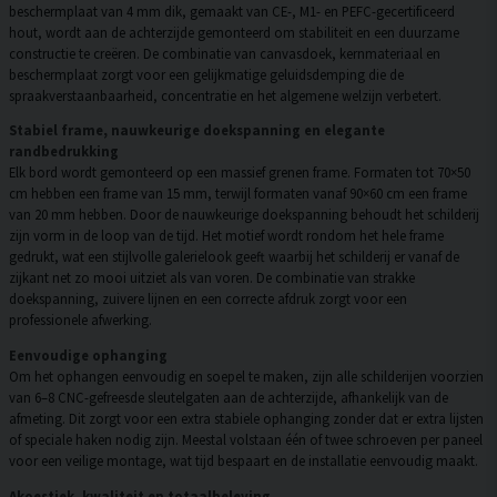
beschermplaat van 4 mm dik, gemaakt van CE-, M1- en PEFC-gecertificeerd
hout, wordt aan de achterzijde gemonteerd om stabiliteit en een duurzame
constructie te creëren. De combinatie van canvasdoek, kernmateriaal en
beschermplaat zorgt voor een gelijkmatige geluidsdemping die de
spraakverstaanbaarheid, concentratie en het algemene welzijn verbetert.
Stabiel frame, nauwkeurige doekspanning en elegante
randbedrukking
Elk bord wordt gemonteerd op een massief grenen frame. Formaten tot 70×50
cm hebben een frame van 15 mm, terwijl formaten vanaf 90×60 cm een frame
van 20 mm hebben. Door de nauwkeurige doekspanning behoudt het schilderij
zijn vorm in de loop van de tijd. Het motief wordt rondom het hele frame
gedrukt, wat een stijlvolle galerielook geeft waarbij het schilderij er vanaf de
zijkant net zo mooi uitziet als van voren. De combinatie van strakke
doekspanning, zuivere lijnen en een correcte afdruk zorgt voor een
professionele afwerking.
Eenvoudige ophanging
Om het ophangen eenvoudig en soepel te maken, zijn alle schilderijen voorzien
van 6–8 CNC-gefreesde sleutelgaten aan de achterzijde, afhankelijk van de
afmeting. Dit zorgt voor een extra stabiele ophanging zonder dat er extra lijsten
of speciale haken nodig zijn. Meestal volstaan één of twee schroeven per paneel
voor een veilige montage, wat tijd bespaart en de installatie eenvoudig maakt.
Akoestiek, kwaliteit en totaalbeleving