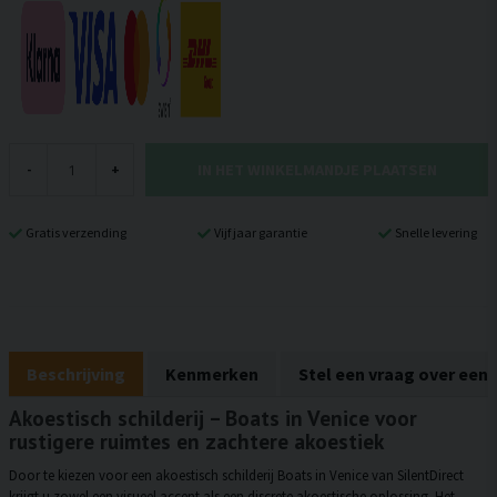
IN HET WINKELMANDJE PLAATSEN
-
+
Gratis verzending
Vijf jaar garantie
Snelle levering
Beschrijving
Kenmerken
Stel een vraag over een
Akoestisch schilderij – Boats in Venice voor
rustigere ruimtes en zachtere akoestiek
Door te kiezen voor een akoestisch schilderij Boats in Venice van SilentDirect
krijgt u zowel een visueel accent als een discrete akoestische oplossing. Het