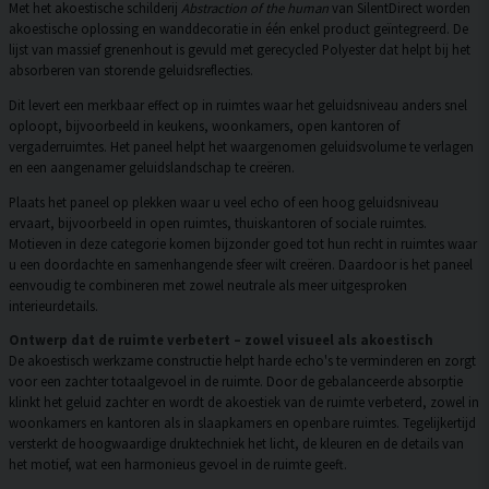
Met het akoestische schilderij
Abstraction of the human
van SilentDirect worden
akoestische oplossing en wanddecoratie in één enkel product geïntegreerd. De
lijst van massief grenenhout is gevuld met gerecycled Polyester dat helpt bij het
absorberen van storende geluidsreflecties.
Dit levert een merkbaar effect op in ruimtes waar het geluidsniveau anders snel
oploopt, bijvoorbeeld in keukens, woonkamers, open kantoren of
vergaderruimtes. Het paneel helpt het waargenomen geluidsvolume te verlagen
en een aangenamer geluidslandschap te creëren.
Plaats het paneel op plekken waar u veel echo of een hoog geluidsniveau
ervaart, bijvoorbeeld in open ruimtes, thuiskantoren of sociale ruimtes.
Motieven in deze categorie komen bijzonder goed tot hun recht in ruimtes waar
u een doordachte en samenhangende sfeer wilt creëren. Daardoor is het paneel
eenvoudig te combineren met zowel neutrale als meer uitgesproken
interieurdetails.
Ontwerp dat de ruimte verbetert – zowel visueel als akoestisch
De akoestisch werkzame constructie helpt harde echo's te verminderen en zorgt
voor een zachter totaalgevoel in de ruimte. Door de gebalanceerde absorptie
klinkt het geluid zachter en wordt de akoestiek van de ruimte verbeterd, zowel in
woonkamers en kantoren als in slaapkamers en openbare ruimtes. Tegelijkertijd
versterkt de hoogwaardige druktechniek het licht, de kleuren en de details van
het motief, wat een harmonieus gevoel in de ruimte geeft.