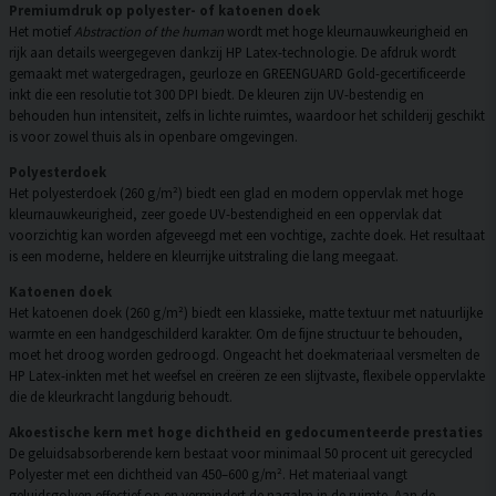
Premiumdruk op polyester- of katoenen doek
Het motief
Abstraction of the human
wordt met hoge kleurnauwkeurigheid en
rijk aan details weergegeven dankzij HP Latex-technologie. De afdruk wordt
gemaakt met watergedragen, geurloze en GREENGUARD Gold-gecertificeerde
inkt die een resolutie tot 300 DPI biedt. De kleuren zijn UV-bestendig en
behouden hun intensiteit, zelfs in lichte ruimtes, waardoor het schilderij geschikt
is voor zowel thuis als in openbare omgevingen.
Polyesterdoek
Het polyesterdoek (260 g/m²) biedt een glad en modern oppervlak met hoge
kleurnauwkeurigheid, zeer goede UV-bestendigheid en een oppervlak dat
voorzichtig kan worden afgeveegd met een vochtige, zachte doek. Het resultaat
is een moderne, heldere en kleurrijke uitstraling die lang meegaat.
Katoenen doek
Het katoenen doek (260 g/m²) biedt een klassieke, matte textuur met natuurlijke
warmte en een handgeschilderd karakter. Om de fijne structuur te behouden,
moet het droog worden gedroogd. Ongeacht het doekmateriaal versmelten de
HP Latex-inkten met het weefsel en creëren ze een slijtvaste, flexibele oppervlakte
die de kleurkracht langdurig behoudt.
Akoestische kern met hoge dichtheid en gedocumenteerde prestaties
De geluidsabsorberende kern bestaat voor minimaal 50 procent uit gerecycled
Polyester met een dichtheid van 450–600 g/m². Het materiaal vangt
geluidsgolven effectief op en vermindert de nagalm in de ruimte. Aan de