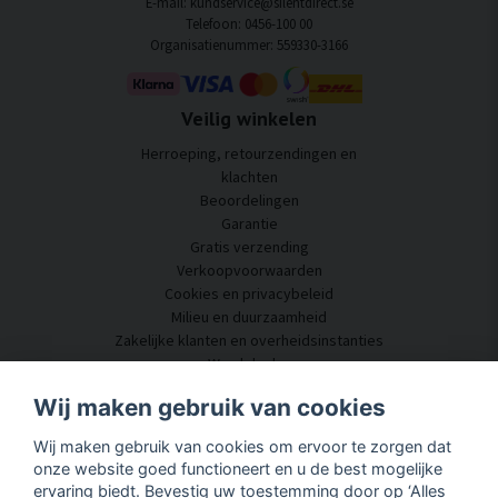
E-mail: kundservice@silentdirect.se
Telefoon: 0456-100 00
Organisatienummer: 559330-3166
Veilig winkelen
Herroeping, retourzendingen en
klachten
Beoordelingen
Garantie
Gratis verzending
Verkoopvoorwaarden
Cookies en privacybeleid
Milieu en duurzaamheid
Zakelijke klanten en overheidsinstanties
Word dealer
Enkele van onze klanten
Wij maken gebruik van cookies
Klantenservice
Wij maken gebruik van cookies om ervoor te zorgen dat
Neem contact met ons op
onze website goed functioneert en u de best mogelijke
Akoestisch advies
ervaring biedt. Bevestig uw toestemming door op ‘Alles
Montage en installatie