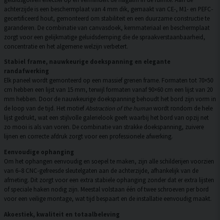
achterzijde is een beschermplaat van 4 mm dik, gemaakt van CE-, M1- en PEFC-
gecertificeerd hout, gemonteerd om stabiliteit en een duurzame constructie te
garanderen. De combinatie van canvasdoek, kernmateriaal en beschermplaat
zorgt voor een gelijkmatige geluidsdemping die de spraakverstaanbaarheid,
concentratie en het algemene welzijn verbetert.
Stabiel frame, nauwkeurige doekspanning en elegante
randafwerking
Elk paneel wordt gemonteerd op een massief grenen frame. Formaten tot 70×50
cm hebben een lijst van 15 mm, terwijl formaten vanaf 90×60 cm een lijst van 20
mm hebben. Door de nauwkeurige doekspanning behoudt het bord zijn vorm in
de loop van de tijd. Het motief
Abstraction of the human
wordt rondom de hele
lijst gedrukt, wat een stijlvolle galerielook geeft waarbij het bord van opzij net
zo mooi is als van voren. De combinatie van strakke doekspanning, zuivere
lijnen en correcte afdruk zorgt voor een professionele afwerking.
Eenvoudige ophanging
Om het ophangen eenvoudig en soepel te maken, zijn alle schilderijen voorzien
van 6–8 CNC-gefreesde sleutelgaten aan de achterzijde, afhankelijk van de
afmeting. Dit zorgt voor een extra stabiele ophanging zonder dat er extra lijsten
of speciale haken nodig zijn. Meestal volstaan één of twee schroeven per bord
voor een veilige montage, wat tijd bespaart en de installatie eenvoudig maakt.
Akoestiek, kwaliteit en totaalbeleving