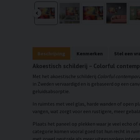
Beschrijving
Kenmerken
Stel een vr
Akoestisch schilderij – Colorful contemp
Met het akoestische schilderij
Colorful contempor
in Zweden vervaardigd en is gebaseerd op een can
geluidsabsorptie.
In ruimtes met veel glas, harde wanden of open p
vangen, wat zorgt voor een rustigere, meer geba
Plaats het paneel op plekken waar je veel echo of 
categorie komen vooral goed tot hun recht in rui
met zowel neutrale als meer uitgesproken interieu