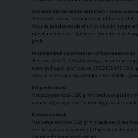
Ontwerp dat de ruimte verbetert – zowel visuee
Het akoestisch actieve paneel helpt het verschil t
Door de gebalanceerde absorptie klinkt het gelui
openbare ruimtes. Tegelijkertijd versterkt de hoog
geeft.
Premiumdruk op polyester- of katoenen doek
Het motief
Colorful contemporary
wordt met hoge 
watergedragen, geurloze en GREENGUARD Gold-gecer
zelfs in lichte ruimtes, waardoor het schilderij ge
Polyesterdoek
Het polyesterdoek (260 g/m²) biedt een glad en 
worden afgeveegd met een vochtige, zachte doek. H
Katoenen doek
Het katoenen doek (260 g/m²) biedt een klassieke
het droog worden gedroogd. Ongeacht het doekmate
kleurkracht langdurig behoudt.