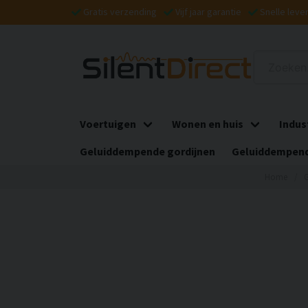
Gratis verzending
Vijf jaar garantie
Snelle leve
Voertuigen
Wonen en huis
Indus
Geluiddempende gordijnen
Geluiddempend
Home
G