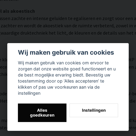
l als akoestisch
ussen zachte en intense geluiden te egaliseren en zorgt voor een 
d zachter en wordt de akoestiek van de ruimte verbeterd, zowel i
waardige druktechniek het licht, de kleuren en de details van het
Wij maken gebruik van cookies
kleurnauwkeurigheid en rijk aan details weergegeven dankzij HP
Wij maken gebruik van cookies om ervoor te
tificeerde inkt die een resolutie tot 300 DPI biedt. De kleuren 
zorgen dat onze website goed functioneert en u
schikt is voor zowel thuis als in openbare omgevingen.
de best mogelijke ervaring biedt. Bevestig uw
toestemming door op ‘Alles accepteren’ te
klikken of pas uw voorkeuren aan via de
modern oppervlak met hoge kleurnauwkeurigheid, zeer goede UV-be
instellingen
et resultaat is een moderne, heldere en kleurrijke uitstraling di
Alles
Instellingen
goedkeuren
, matte textuur met natuurlijke warmte en een handgeschilderd ka
riaal versmelten de HP Latex-inkten met het weefsel en creëren z