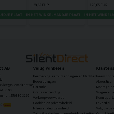
128,65 EUR
128,65 EUR
ANDJE PLAATSEN
IN HET WINKELMANDJE PLAATSEN
IN HET WINKEL
ct AB
Veilig winkelen
Klantens
6
Herroeping, retourzendingen en klachten
Neem conta
la
Beoordelingen
Akoestisch
ervice@silentdirect.se
Garantie
Montage en 
6-100 00
Gratis verzending
Vragen en 
ummer: 559330-3166
Verkoopvoorwaarden
Kennisporta
Cookies en privacybeleid
Levertijd
Milieu en duurzaamheid
Volg uw pak
Zakelijke klanten en overheidsinstanties
Over Silent