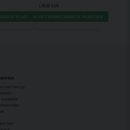
128,65 EUR
MANDJE PLAATSEN
IN HET WINKELMANDJE PLAATSEN
ervice
ct met ons op
 advies
installatie
antwoorden
al
ket hier
Direct