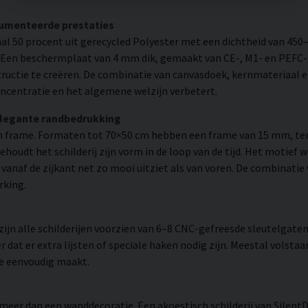
cumenteerde prestaties
l 50 procent uit gerecycled Polyester met een dichtheid van 450
. Een beschermplaat van 4 mm dik, gemaakt van CE-, M1- en PEFC-g
uctie te creëren. De combinatie van canvasdoek, kernmateriaal 
ncentratie en het algemene welzijn verbetert.
elegante randbedrukking
 frame. Formaten tot 70×50 cm hebben een frame van 15 mm, ter
udt het schilderij zijn vorm in de loop van de tijd. Het motief 
 er vanaf de zijkant net zo mooi uitziet als van voren. De combinati
rking.
n alle schilderijen voorzien van 6–8 CNC-gefreesde sleutelgaten 
 dat er extra lijsten of speciale haken nodig zijn. Meestal volsta
ie eenvoudig maakt.
 meer dan een wanddecoratie. Een akoestisch schilderij van Silent