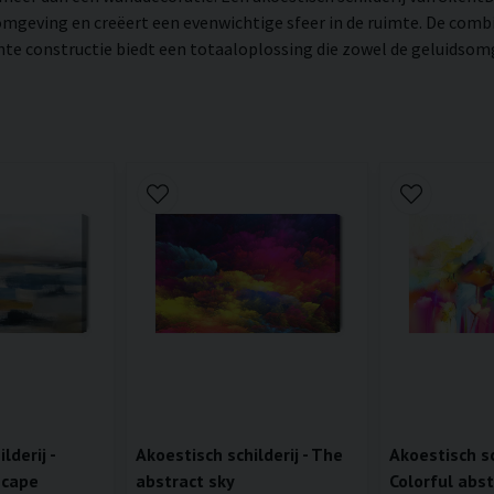
mgeving en creëert een evenwichtige sfeer in de ruimte. De combi
 constructie biedt een totaaloplossing die zowel de geluidsomgev
lderij -
Akoestisch schilderij - The
Akoestisch sch
scape
abstract sky
Colorful abst