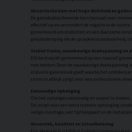
Akoestische kern met hoge dichtheid en gedo
De geluidsabsorberende kern bestaat voor minimaa
effectief op en vermindert de nagalm in de ruimte
gemonteerd om stabiliteit en een duurzame constr
geluidsdemping die de spraakverstaanbaarheid, co
Stabiel frame, nauwkeurige doekspanning en 
Elk bord wordt gemonteerd op een massief grenen
mm hebben. Door de nauwkeurige doekspanning beho
stijlvolle galerielook geeft waarbij het schilderij
correcte afdruk zorgt voor een professionele afwe
Eenvoudige ophanging
Om het ophangen eenvoudig en soepel te maken, zij
Dit zorgt voor een extra stabiele ophanging zonder
veilige montage, wat tijd bespaart en de installat
Akoestiek, kwaliteit en totaalbeleving
Een akoestisch schilderij
Colorful contemporary
is