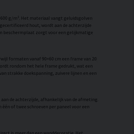
–600 g/m². Het materiaal vangt geluidsgolven
ecertificeerd hout, wordt aan de achterzijde
en beschermplaat zorgt voor een gelijkmatige
wijl formaten vanaf 90×60 cm een frame van 20
wordt rondom het hele frame gedrukt, wat een
e van strakke doekspanning, zuivere lijnen en een
aan de achterzijde, afhankelijk van de afmeting.
an één of twee schroeven per paneel voor een
Direct is meer dan een wanddecoratie. Het