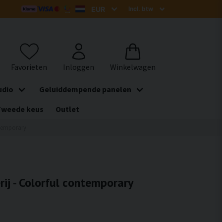
udio
Geluiddempende panelen
Tweede keus
Outlet
ntemporary
rij - Colorful contemporary