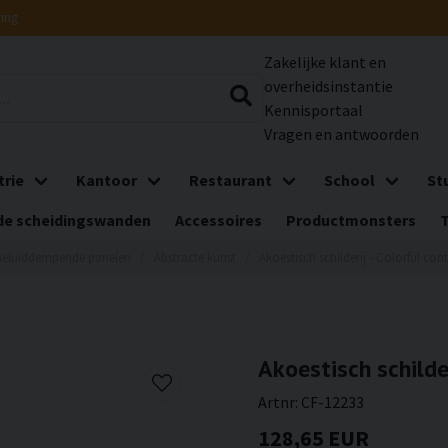
ring
Zakelijke klant en
overheidsinstantie
Kennisportaal
Vragen en antwoorden
trie
Kantoor
Restaurant
School
St
e scheidingswanden
Accessoires
Productmonsters
eluiddempende panelen
Abstracte kunst
Akoestisch schilderij - Colorful co
Akoestisch schilde
Artnr:
CF-12233
128,65 EUR