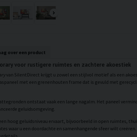
aag over een product
orary voor rustigere ruimtes en zachtere akoestiek
ary
van SilentDirect krijgt u zowel een stijlvol motief als een ako
vaspaneel met een grenenhouten frame dat is gevuld met gerecycle
lattegronden ontstaat vaak een lange nagalm. Het paneel verminde
lanceerde geluidsomgeving.
een hoog geluidsniveau ervaart, bijvoorbeeld in open ruimtes, thu
mtes waar u een doordachte en samenhangende sfeer wilt creëren.
rdetails.