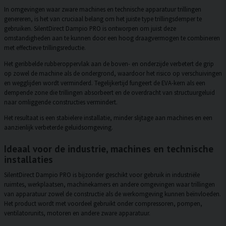
In omgevingen waar zware machines en technische apparatuur trillingen
genereren, is het van cruciaal belang om het juiste type trillingsdemper te
gebruiken. SilentDirect Dampio PRO is ontworpen om juist deze
omstandigheden aan te kunnen door een hoog draagvermogen te combineren
met effectieve trillingsreductie.
Het geribbelde rubberoppervlak aan de boven- en onderzijde verbetert de grip
op zowel de machine als de ondergrond, waardoor het risico op verschuivingen
en wegglijden wordt verminderd. Tegelijkertijd fungeert de EVA-kern als een
dempende zone die trillingen absorbeert en de overdracht van structuurgeluid
naar omliggende constructies vermindert.
Het resultaat is een stabielere installatie, minder slijtage aan machines en een
aanzienlijk verbeterde geluidsomgeving.
Ideaal voor de industrie, machines en technische
installaties
SilentDirect Dampio PRO is bijzonder geschikt voor gebruik in industriële
ruimtes, werkplaatsen, machinekamers en andere omgevingen waar trillingen
van apparatuur zowel de constructie als de werkomgeving kunnen beïnvloeden.
Het product wordt met voordeel gebruikt onder compressoren, pompen,
ventilatorunits, motoren en andere zware apparatuur.