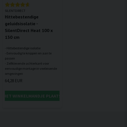
SILENTDIRECT
Hittebestendige
geluidsisolatie -
SilentDirect Heat 100 x
130 cm
- Hittebestendige isolatie
- Eenvoudig te knippen en aan te
passen
- Zelfklevende achterkant voor
eenvoudige montage in veeleisende
64,28 EUR
IN HET WINKELMANDJE PLAATSEN