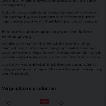
worden gecombineerd, afhankelijk van het gewicht van de machine en de
belastingverdeling.
Dankzij de robuuste constructie en het hoge draagvermogen is het product
flexibel inzetbaar in alles van kleinere installaties tot zwaardere industriële
toepassingen waar stabiliteit en trillingsbeheersing van cruciaal belang zijn.
Een professionele oplossing voor een betere
werkomgeving
Door trillingen en daarmee indirect ook geluid te verminderen, draagt
SilentDirect Dampio PRO bij aan een meer gecontroleerde en aangename
werkomgeving. Minder trillingen betekent niet alleen meer comfort, maar ook
verbeterde veiligheid en een langere levensduur van machines en constructies.
Voor bedrijven waar bedrijfszekerheid, geluidsomgeving en duurzaamheid
belangrijke factoren zijn, is Dampio PRO een effectieve en duurzame oplossing
voor trillingsdemping.
Vergelijkbare producten
-25%