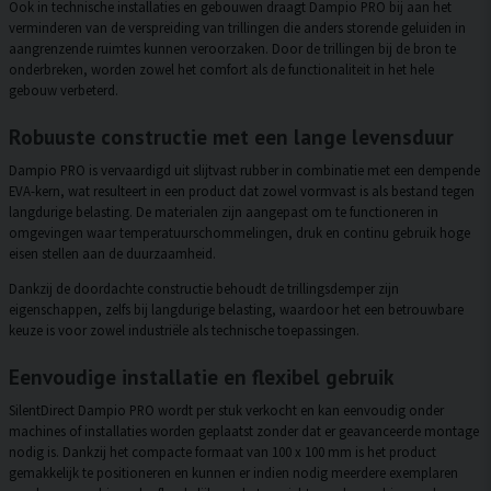
Ook in technische installaties en gebouwen draagt Dampio PRO bij aan het
verminderen van de verspreiding van trillingen die anders storende geluiden in
aangrenzende ruimtes kunnen veroorzaken. Door de trillingen bij de bron te
onderbreken, worden zowel het comfort als de functionaliteit in het hele
gebouw verbeterd.
Robuuste constructie met een lange levensduur
Dampio PRO is vervaardigd uit slijtvast rubber in combinatie met een dempende
EVA-kern, wat resulteert in een product dat zowel vormvast is als bestand tegen
langdurige belasting. De materialen zijn aangepast om te functioneren in
omgevingen waar temperatuurschommelingen, druk en continu gebruik hoge
eisen stellen aan de duurzaamheid.
Dankzij de doordachte constructie behoudt de trillingsdemper zijn
eigenschappen, zelfs bij langdurige belasting, waardoor het een betrouwbare
keuze is voor zowel industriële als technische toepassingen.
Eenvoudige installatie en flexibel gebruik
SilentDirect Dampio PRO wordt per stuk verkocht en kan eenvoudig onder
machines of installaties worden geplaatst zonder dat er geavanceerde montage
nodig is. Dankzij het compacte formaat van 100 x 100 mm is het product
gemakkelijk te positioneren en kunnen er indien nodig meerdere exemplaren