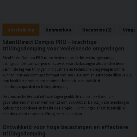
Beschrijving
Kenmerken
Recensies (2)
Vrage
SilentDirect Dampio PRO – krachtige
trillingsdemping voor veeleisende omgevingen
SilentDirect Dampio PRO is een verder ontwikkelde en hoogwaardige
trillingsdemper, ontworpen om zowel zware belastingen als een effectieve
vermindering van trillingen in industriële en technische omgevingen aan te
kunnen. Met een compact formaat van 100 x 100 mm en een totale dikte van 23
mm biedt het product een optimale balans tussen stabiliteit,
belastingscapaciteit en trillingsdemping.
De constructie bestaat uit twee lagen geribbeld rubber, elk 6 mm dik,
gecombineerd met een kern van 12 mm EVA-rubber. Dankzij deze meerlaagse
oplossing absorbeert en breekt de Dampio PRO trillingen effectief, terwijl hij
belastingen tot ongeveer 750 kg per stuk aankan.
Ontwikkeld voor hoge belastingen en effectieve
trillingsdemping