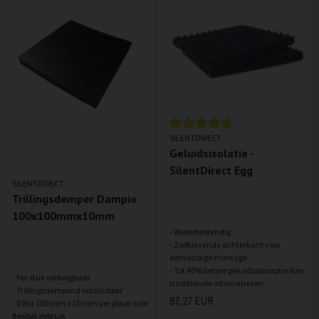
SILENTDIRECT
Geluidsisolatie -
SilentDirect Egg
SILENTDIRECT
Trillingsdemper Dampio
100x100mmx10mm
- Waterbestendig
- Zelfklevende achterkant voor
eenvoudige montage
- Tot 40% betere geluidsabsorptie dan
- Per stuk verkrijgbaar
- Trillingsdempend nitrilrubber
87,27 EUR
- 100 x 100 mm x 10 mm per plaat voor