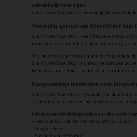
Gemakkelijk te reinigen
SilentDirect Seal Door is eenvoudig te onderhoude
Veelzijdig gebruik van SilentDirect Seal
SilentDirect Seal Door is een flexibele oplossing 
(zowel enkele als dubbele), kelderdeuren, garage
Of u nu een rustige en ontspannen omgeving in de s
SilentDirect Seal Door is ontworpen om aan uw beh
te bieden voor geluids- en afdichtingsproblemen.
Hoogwaardige materialen voor langdurig
SilentDirect Seal Door is gemaakt van duurzaam EP
uitstraling en beschermt het product tegen slijtag
Feiten over afdichtingsstrip voor deuronderkant
- Geschikt voor deuren met een dikte tot 55 mm.
- Lengte: 95 cm.
- Totale breedte: 96 mm.