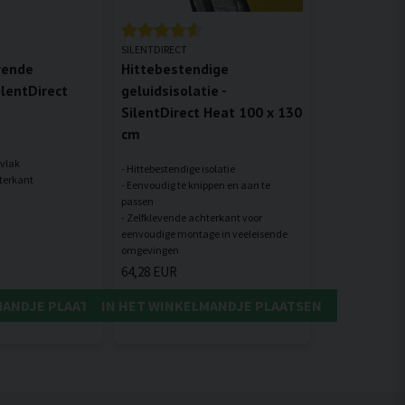
SILENTDIRECT
rende
Hittebestendige
lentDirect
geluidsisolatie -
SilentDirect Heat 100 x 130
cm
vlak
- Hittebestendige isolatie
- Eenvoudig te knippen en aan te
passen
- Zelfklevende achterkant voor
eenvoudige montage in veeleisende
64,28 EUR
MANDJE PLAATSEN
IN HET WINKELMANDJE PLAATSEN