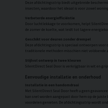
Deze afdichtingsstrip biedt uitgebreide bescherming
insecten, waardoor het ideaal is voor zowel woni
Verbeterde energiefficiëntie
Door luchtlekkage te voorkomen, helpt SilentDirec
de zomer de koelte, wat leidt tot lagere energiek
Geschikt voor deuren zonder drempel
Deze afdichtingsstrip is speciaal ontworpen voor
traditionele methoden misschien niet voldoende z
Stijlvol ontwerp in twee kleuren
SilentDirect Seal Door is verkrijgbaar in wit en gr
Eenvoudige installatie en onderhoud
Installatie in een handomdraai
Met SilentDirect Seal Door heeft u geen geavance
kan snel worden aangepast door hem op de juiste le
voordelen genieten. De afdichtingsstrip wordt ond