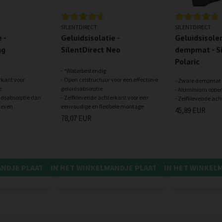
SILENTDIRECT
SILENTDIRECT
 -
Geluidsisolatie -
Geluidsisole
gg
SilentDirect Neo
dempmat - Si
Polaric
- *Waterbestendig
rkant voor
- Open celstructuur voor een effectieve
- Zware dempmat
e
geluidsabsorptie
- Aluminium opper
uidsabsorptie dan
- Zelfklevende achterkant voor een
45,89 EUR
78,07 EUR
ANDJE PLAATSEN
IN HET WINKELMANDJE PLAATSEN
IN HET WINKEL