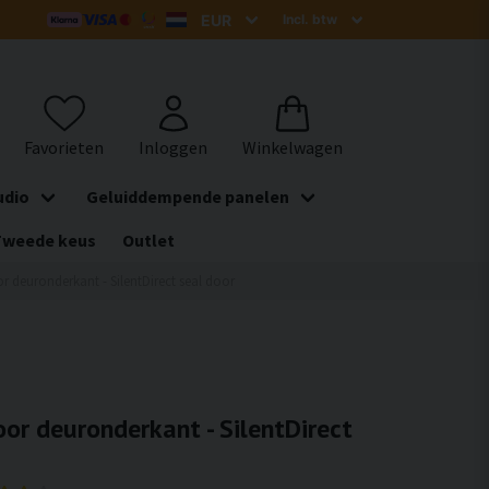
udio
Geluiddempende panelen
Tweede keus
Outlet
or deuronderkant - SilentDirect seal door
oor deuronderkant - SilentDirect