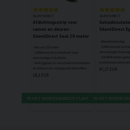
SILENTDIRECT
SILENTDIRECT
Afdichtingsstrip voor
Geluidsisolatie
ramen en deuren -
SilentDirect E
SilentDirect Seal 20 meter
- Waterbestendig
- Zelfklevende achte
- Rol van 20 meter
eenvoudige montag
- Zelfklevende achterkant voor
- Tot 40% betere gel
eenvoudige installatie
- Verkrijgbaar in verschillende breedtes
87,27 EUR
18,3 EUR
IN HET WINKELMANDJE PLAATSEN
IN HET WINKELM