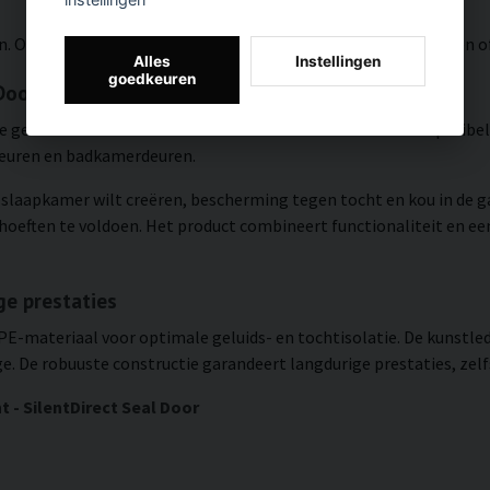
n. Om het in optimale conditie te houden, kunt u het stofzuigen o
Alles
Instellingen
goedkeuren
 Door
die geschikt is voor verschillende soorten deuren. Het is compati
deuren en badkamerdeuren.
laapkamer wilt creëren, bescherming tegen tocht en kou in de gara
oeften te voldoen. Het product combineert functionaliteit en een
e prestaties
E-materiaal voor optimale geluids- en tochtisolatie. De kunstled
e. De robuuste constructie garandeert langdurige prestaties, zelfs 
 - SilentDirect Seal Door