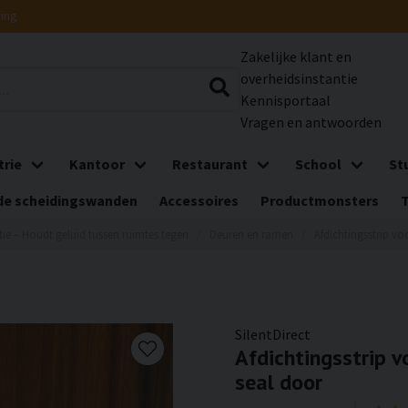
ring
Zakelijke klant en
overheidsinstantie
Kennisportaal
Vragen en antwoorden
trie
Kantoor
Restaurant
School
St
e scheidingswanden
Accessoires
Productmonsters
tie – Houdt geluid tussen ruimtes tegen
Deuren en ramen
Afdichtingsstrip vo
SilentDirect
Afdichtingsstrip v
seal door