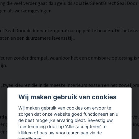
 die veel verder gaat dan geluidsisolatie. SilentDirect Seal Door d
ngen als werkomgevingen.
t Seal Door de binnentemperatuur op peil te houden. Dit beteken
osten en een duurzamere levensstijl.
 deuren zonder drempel, waardoor het een onmisbare oplossing is 
ijn.
ijs, twee kleuren die in de meeste interieurs passen en het zowel p
Wij maken gebruik van cookies
Wij maken gebruik van cookies om ervoor te
zorgen dat onze website goed functioneert en u
erd gereedschap of professionele hulp nodig. De strip wordt eenv
de best mogelijke ervaring biedt. Bevestig uw
ngte voor uw deur te knippen. In slechts enkele minuten is de inst
toestemming door op ‘Alles accepteren’ te
er de deur geschoven.
klikken of pas uw voorkeuren aan via de
instellingen