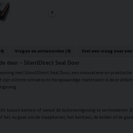
4)
Vragen en antwoorden (4)
Stel een vraag over een
de deur – SilentDirect Seal Door
 woning met SilentDirect Seal Door, een innovatieve en praktisch
Met zijn slimme ontwerp en hoogwaardige materialen is deze afdich
omgeving.
acht tussen kamers of vanuit de buitenomgeving te verminderen. Do
 of het nu gaat om de slaapkamer, het kantoor, de kelder of de gara