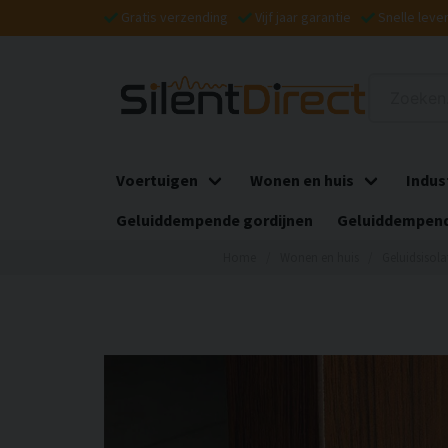
Gratis verzending
Vijf jaar garantie
Snelle leve
Voertuigen
Wonen en huis
Indus
Geluiddempende gordijnen
Geluiddempend
Home
Wonen en huis
Geluidsisola