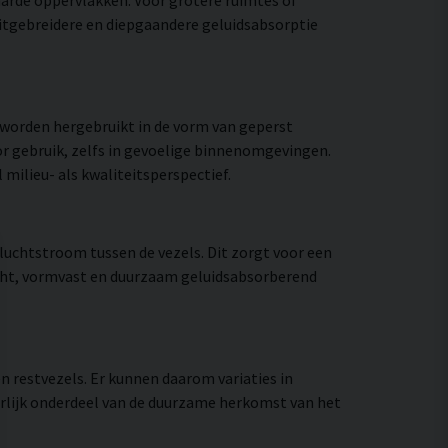
itgebreidere en diepgaandere geluidsabsorptie
t worden hergebruikt in de vorm van geperst
voor gebruik, zelfs in gevoelige binnenomgevingen.
ilieu- als kwaliteitsperspectief.
uchtstroom tussen de vezels. Dit zorgt voor een
wicht, vormvast en duurzaam geluidsabsorberend
n restvezels. Er kunnen daarom variaties in
uurlijk onderdeel van de duurzame herkomst van het