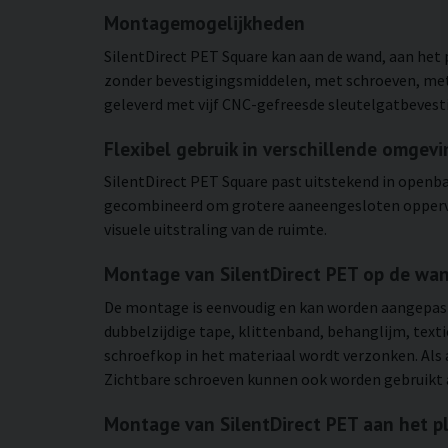
Montagemogelijkheden
SilentDirect PET Square kan aan de wand, aan het 
zonder bevestigingsmiddelen, met schroeven, met
geleverd met vijf CNC-gefreesde sleutelgatbevesti
Flexibel gebruik in verschillende omgev
SilentDirect PET Square past uitstekend in open
gecombineerd om grotere aaneengesloten oppervla
visuele uitstraling van de ruimte.
Montage van SilentDirect PET op de wa
De montage is eenvoudig en kan worden aangepas
dubbelzijdige tape, klittenband, behanglijm, text
schroefkop in het materiaal wordt verzonken. Als 
Zichtbare schroeven kunnen ook worden gebruikt a
Montage van SilentDirect PET aan het p