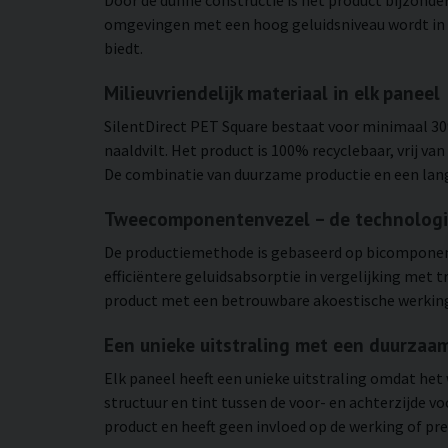
omgevingen met een hoog geluidsniveau wordt in p
biedt.
Milieuvriendelijk materiaal in elk paneel
SilentDirect PET Square bestaat voor minimaal 30%
naaldvilt. Het product is 100% recyclebaar, vrij va
De combinatie van duurzame productie en een lang
Tweecomponentenvezel – de technologie
De productiemethode is gebaseerd op bicomponentv
efficiëntere geluidsabsorptie in vergelijking met
product met een betrouwbare akoestische werking
Een unieke uitstraling met een duurzaam
Elk paneel heeft een unieke uitstraling omdat het 
structuur en tint tussen de voor- en achterzijde v
product en heeft geen invloed op de werking of pre