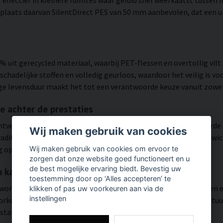
laats daarvan SilentDirect PES van 50 mm aanbevolen, dat een u
 uit gerecycled materiaal, waarbij PET-flessen en overtollig vil
n schadelijke stoffen en volledig geurloos, waardoor het veilig is 
e levensduur maakt het tot een verantwoorde keuze vanuit zowel m
 achter de prestaties
ezel, wat een meer open structuur creëert met een verbeterde l
Wij maken gebruik van cookies
 traditioneel vormgeperst polyester. Het resultaat is een lichtge
 op de lange termijn.
Wij maken gebruik van cookies om ervoor te
zorgen dat onze website goed functioneert en u
de best mogelijke ervaring biedt. Bevestig uw
 karakter
toestemming door op ‘Alles accepteren’ te
wordt vervaardigd uit gerecyclede materialen, zoals PET-flessen e
klikken of pas uw voorkeuren aan via de
instellingen
oorkomen, wat elk paneel een eigen karakter geeft. Dit is een nat
staties ervan.