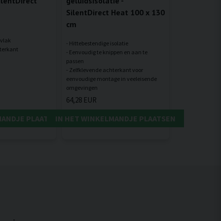
lentDirect
geluidsisolatie -
SilentDirect Heat 100 x 130
cm
vlak
- Hittebestendige isolatie
- Eenvoudig te knippen en aan te
passen
- Zelfklevende achterkant voor
eenvoudige montage in veeleisende
64,28 EUR
MANDJE PLAATSEN
IN HET WINKELMANDJE PLAATSEN