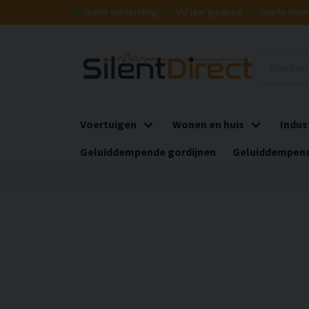
Gratis verzending
Vijf jaar garantie
Snelle leve
Voertuigen
Wonen en huis
Indus
Geluiddempende gordijnen
Geluiddempend