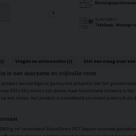
SILENTDIRECT
1)
Vragen en antwoorden (1)
Stel een vraag over een
ie in een duurzame en stijlvolle vorm
product vervaardigd uit gerecycled polyester dat het geluidsnivea
van 592 x 592 mm en zijn dunne maar functionele ontwerp is het 
op het milieu. Het product is ontwikkeld om zowel praktisch als di
formaat
 1800 g/m² vermindert SilentDirect PET Square storende geluidsref
 effectief in kleinere ruimtes waar geluid snel weerkaatst tussen