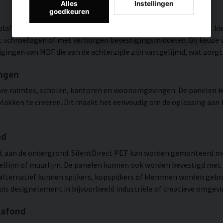
Alles
Instellingen
goedkeuren
plafond of in een draagconstructie worden gemonteerd. U kunt kie
 schroefogen of met verborgen bevestigingsmiddelen. Bij keuze 
gingen van MDF die aan de achterzijde zijn vastgelijmd, wat zorg
ingen
bare ruimtes, scholen, kantoren en woonomgevingen. De panelen k
kken te creëren. Dit maakt het eenvoudig om de oplossing aan t
nd
t aan de ondergrond. SilentDirect PET kan worden gemonteerd m
iellijm of muurlijm. De panelen kunnen ook worden bevestigd met 
alternatief kunnen spijkers, kopspijkers of klemmen worden gebr
ls designelement in bijvoorbeeld industriële of creatieve omgevi
lafond