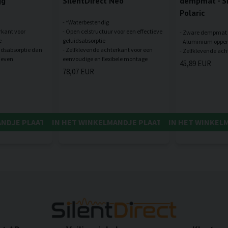
gg
SilentDirect Neo
dempmat - Si
Polaric
- *Waterbestendig
rkant voor
- Open celstructuur voor een effectieve
- Zware dempmat
e
geluidsabsorptie
- Aluminium opper
uidsabsorptie dan
- Zelfklevende achterkant voor een
45,89 EUR
78,07 EUR
ANDJE PLAATSEN
IN HET WINKELMANDJE PLAATSEN
IN HET WINKEL