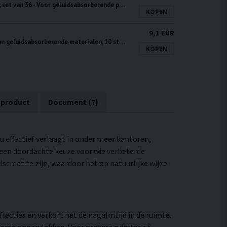
Bevestigingsschroeven, set van 36 - Voor geluidsabsorberende panelen
KOPEN
9,1 EUR
Tafelhaak - Montage van geluidsabsorberende materialen, 10 stuks
KOPEN
 product
Document (7)
u effectief verlaagt in onder meer kantoren,
een doordachte keuze voor wie verbeterde
screet te zijn, waardoor het op natuurlijke wijze
lecties en verkort het de nagalmtijd in de ruimte.
 harde oppervlakken. Voor grotere ruimtes of