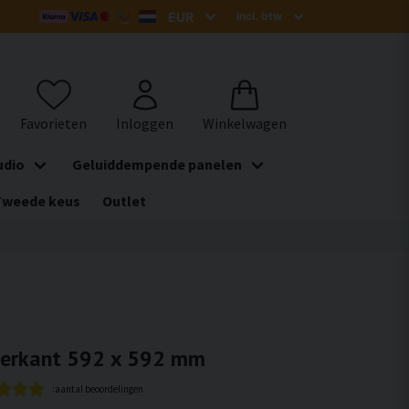
udio
Geluiddempende panelen
Tweede keus
Outlet
vierkant 592 x 592 mm
:aantal beoordelingen