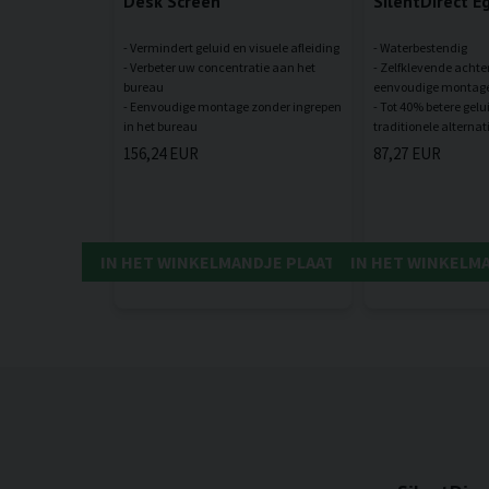
Desk Screen
SilentDirect E
- Vermindert geluid en visuele afleiding
- Waterbestendig
- Verbeter uw concentratie aan het
- Zelfklevende achte
bureau
eenvoudige montag
- Eenvoudige montage zonder ingrepen
- Tot 40% betere gel
156,24 EUR
87,27 EUR
IN HET WINKELMANDJE PLAATSEN
IN HET WINKELM