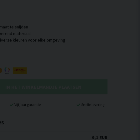
maat te snijden
rberend materiaal
IN HET WINKELMANDJE PLAATSEN
Vijf jaar garantie
Snelle levering
es
9,1 EUR