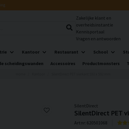
ring
Zakelijke klant en
overheidsinstantie
Kennisportaal
Vragen en antwoorden
trie
Kantoor
Restaurant
School
St
e scheidingswanden
Accessoires
Productmonsters
Home
Kantoor
SilentDirect PET vierkant 592 x 592 mm
SilentDirect
SilentDirect PET 
Artnr:
620501068