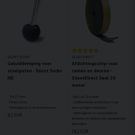
SILENT SOCKS
SILENTDIRECT
Geluiddemping voor
Afdichtingsstrip voor
stoelpoten - Silent Socks
ramen en deuren -
HD
SilentDirect Seal 20
meter
- Tot 27 mm
- Rol van 20 meter
- Heavy Duty
- Zelfklevende achterkant voor
eenvoudige installatie
- Verkrijgbaar in verschillende
9,1 EUR
breedtes en diktes voor aangepaste
18,3 EUR