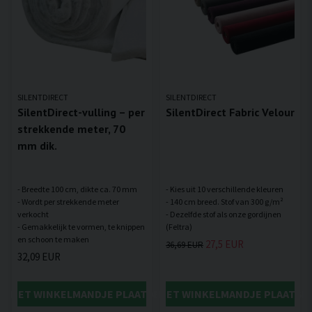
SILENTDIRECT
SILENTDIRECT
SilentDirect-vulling – per
SilentDirect Fabric Velour
strekkende meter, 70
mm dik.
- Breedte 100 cm, dikte ca. 70 mm
- Kies uit 10 verschillende kleuren
- Wordt per strekkende meter
- 140 cm breed. Stof van 300 g/m²
verkocht
- Dezelfde stof als onze gordijnen
- Gemakkelijk te vormen, te knippen
27,5 EUR
36,69 EUR
32,09 EUR
IN HET WINKELMANDJE PLAATSEN
IN HET WINKELMANDJE PLAATSE