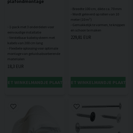
plafondmontage
- Breedte 100 cm, dikte ca. 70 mm
- Wordt geleverd op rollen van 10
meter (10 m²)
- Gemakkelijk te vormen, te knippen
- 1-pack met 3 onderdelen voor
eenvoudige installatie
229,81 EUR
- Verstelbaar kabelsysteem met
kabels van 200 cm lang
- Flexibele oplossing voor optimale
montage van geluidsabsorberende
18,3 EUR
IN HET WINKELMANDJE PLAATSEN
IN HET WINKELMANDJE PLAATSE