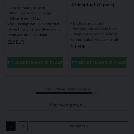
Afdekplaat (2-pack)
- Geschikt voor gordijnen,
bekledingen of afschermingen
- 148 cm breed. 132 g/m²
- Eindkappen, 2 stuks
verduisteringsstof, 100 % polyester
- Voor SilentDirect Velcro Track
- Afwerking: zilver aan de ene kant,
- Zorgt voor een esthetische en
22,9 EUR
9,1 EUR
IN HET WINKELMANDJE PLAATSEN
IN HET WINKELMANDJE PLAATSE
Toont 1-28 van 31 in Accessoires
Meer weergeven...
1
2
Volgende »