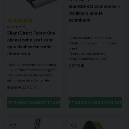
SilentDirect zoomband –
strijkbare snelle
zoomband
SILENTDIRECT
SilentDirect Fabric One –
- Zomen zonder naaimachine
akoestische stof voor
- Strijkbaar snelzoomband 15 mm
geluidsabsorberende
breed
elementen
- Zorgt voor een sterke en
- Kies uit 10 verschillende kleuren
2,67 EUR
- 140 cm breed. Stof van 220 g/m²
- Dezelfde stof als die voor onze
22,9 EUR
27,5 EUR
IN HET WINKELMANDJE PLAATSEN
IN HET WINKELMANDJE PLAATSE