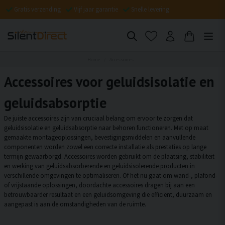
Gratis verzending
Vijf jaar garantie
Snelle levering
Home
Accessoires
Accessoires voor geluidsisolatie en
geluidsabsorptie
De juiste accessoires zijn van cruciaal belang om ervoor te zorgen dat
geluidsisolatie en geluidsabsorptie naar behoren functioneren. Met op maat
gemaakte montageoplossingen, bevestigingsmiddelen en aanvullende
componenten worden zowel een correcte installatie als prestaties op lange
termijn gewaarborgd. Accessoires worden gebruikt om de plaatsing, stabiliteit
en werking van geluidsabsorberende en geluidsisolerende producten in
verschillende omgevingen te optimaliseren. Of het nu gaat om wand-, plafond-
of vrijstaande oplossingen, doordachte accessoires dragen bij aan een
betrouwbaarder resultaat en een geluidsomgeving die efficiënt, duurzaam en
aangepast is aan de omstandigheden van de ruimte.