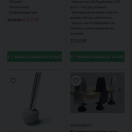
- 20 meter
- Viltmat van 100 % polyester, 350
- 30 mm breed
g/m² – wit, grijs of zwart
- Verkrijgbaar per meter of op rol –
breedte 145 cm, dikte 4 mm
6,35 EUR
18,3 EUR
- Ideaal voor het bekleden van
interieur, achter gordijnen en
27,5 EUR
IN HET WINKELMANDJE PLAATSEN
IN HET WINKELMANDJE PLAATSE
SILENTDIRECT
Klembevestiging voor