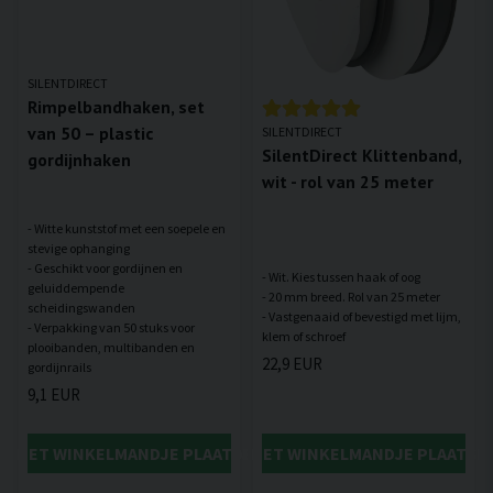
SILENTDIRECT
Rimpelbandhaken, set
van 50 – plastic
SILENTDIRECT
SilentDirect Klittenband,
gordijnhaken
wit - rol van 25 meter
- Witte kunststof met een soepele en
stevige ophanging
- Geschikt voor gordijnen en
- Wit. Kies tussen haak of oog
geluiddempende
- 20 mm breed. Rol van 25 meter
scheidingswanden
- Vastgenaaid of bevestigd met lijm,
- Verpakking van 50 stuks voor
plooibanden, multibanden en
22,9 EUR
9,1 EUR
IN HET WINKELMANDJE PLAATSEN
IN HET WINKELMANDJE PLAATSE