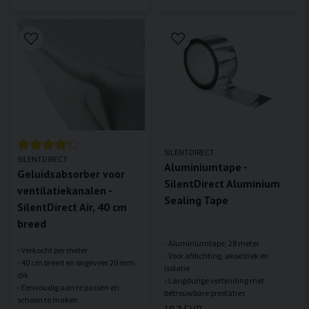
SILENTDIRECT
SILENTDIRECT
Aluminiumtape -
Geluidsabsorber voor
SilentDirect Aluminium
ventilatiekanalen -
Sealing Tape
SilentDirect Air, 40 cm
breed
- Aluminiumtape, 28 meter
- Verkocht per meter
- Voor afdichting, akoestiek en
- 40 cm breed en ongeveer 20 mm
isolatie
dik
- Langdurige verbinding met
- Eenvoudig aan te passen en