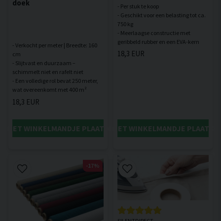
doek
- Per stuk te koop
- Geschikt voor een belasting tot ca.
750 kg
- Meerlaagse constructie met
- Verkocht per meter | Breedte: 160
18,3 EUR
cm
- Slijtvast en duurzaam –
schimmelt niet en rafelt niet
- Een volledige rol bevat 250 meter,
18,3 EUR
IN HET WINKELMANDJE PLAATSEN
IN HET WINKELMANDJE PLAATSE
-17%
SILENTDIRECT