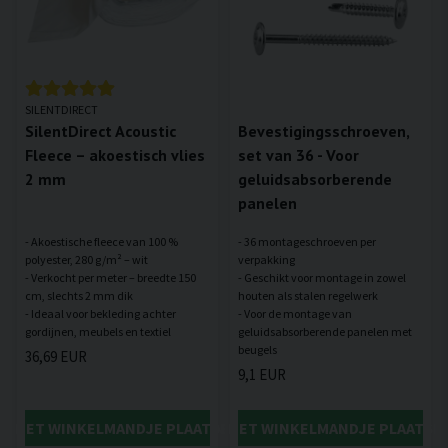
SILENTDIRECT
SilentDirect Acoustic
Bevestigingsschroeven,
Fleece – akoestisch vlies
set van 36 - Voor
2 mm
geluidsabsorberende
panelen
- Akoestische fleece van 100 %
- 36 montageschroeven per
polyester, 280 g/m² – wit
verpakking
- Verkocht per meter – breedte 150
- Geschikt voor montage in zowel
cm, slechts 2 mm dik
houten als stalen regelwerk
- Ideaal voor bekleding achter
- Voor de montage van
geluidsabsorberende panelen met
36,69 EUR
9,1 EUR
IN HET WINKELMANDJE PLAATSEN
IN HET WINKELMANDJE PLAATSE