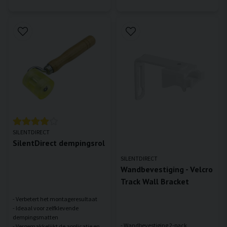
SILENTDIRECT
SilentDirect dempingsrol
SILENTDIRECT
Wandbevestiging - Velcro
Track Wall Bracket
- Verbetert het montageresultaat
- Ideaal voor zelfklevende
dempingsmatten
- Wandbevestiging 2-pack
- Vergemakkelijkt de applicatie en