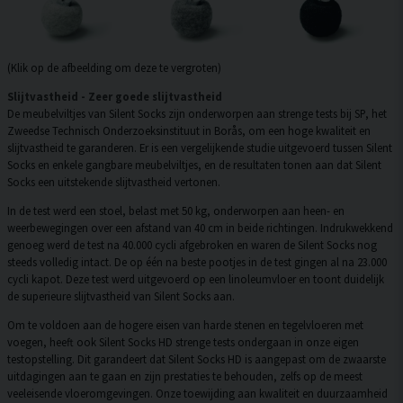
(Klik op de afbeelding om deze te vergroten)
Slijtvastheid - Zeer goede slijtvastheid
De meubelviltjes van Silent Socks zijn onderworpen aan strenge tests bij SP, het
Zweedse Technisch Onderzoeksinstituut in Borås, om een hoge kwaliteit en
slijtvastheid te garanderen. Er is een vergelijkende studie uitgevoerd tussen Silent
Socks en enkele gangbare meubelviltjes, en de resultaten tonen aan dat Silent
Socks een uitstekende slijtvastheid vertonen.
In de test werd een stoel, belast met 50 kg, onderworpen aan heen- en
weerbewegingen over een afstand van 40 cm in beide richtingen. Indrukwekkend
genoeg werd de test na 40.000 cycli afgebroken en waren de Silent Socks nog
steeds volledig intact. De op één na beste pootjes in de test gingen al na 23.000
cycli kapot. Deze test werd uitgevoerd op een linoleumvloer en toont duidelijk
de superieure slijtvastheid van Silent Socks aan.
Om te voldoen aan de hogere eisen van harde stenen en tegelvloeren met
voegen, heeft ook Silent Socks HD strenge tests ondergaan in onze eigen
testopstelling. Dit garandeert dat Silent Socks HD is aangepast om de zwaarste
uitdagingen aan te gaan en zijn prestaties te behouden, zelfs op de meest
veeleisende vloeromgevingen. Onze toewijding aan kwaliteit en duurzaamheid