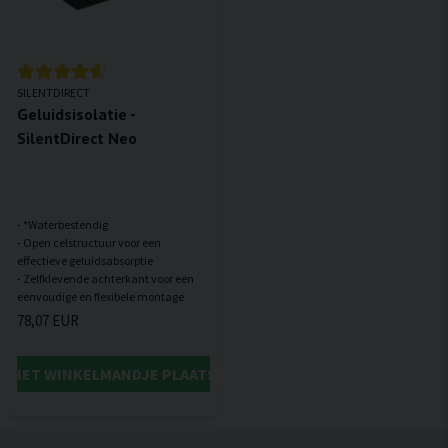
SILENTDIRECT
Geluidsisolatie -
SilentDirect Neo
- *Waterbestendig
- Open celstructuur voor een
effectieve geluidsabsorptie
- Zelfklevende achterkant voor een
78,07 EUR
IN HET WINKELMANDJE PLAATSEN