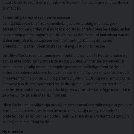
maakt Silent Socks tot de optimale keuze voor het beschermen van uw vloeren
en meubels.
Eenvoudig te monteren en te wassen
De installatie van Silent Socks-meubelviltjes is eenvoudig en vereist geen
gereedschap. Ze worden snel en soepel op stoel- of tafelpoten bevestigd, en het
is niet nodig om de originele plastic viltjes aan de binnen- of buitenkant van de
stalen buispoten te verwijderen vóór de montage. Dankzij de interne
ondersteuning zitten Silent Socks toch stevig vast op het meubel.
Om Silent Socks te onderhouden en in optimale conditie te houden, raden wij
aan ze af te stofzuigen wanneer ze stoffig worden. Bij intensievere vervuiling
kunt u ze eenvoudig wassen. Verwijder gewoon de volledige Silent Socks,
inclusief de interne rubberen bol, van de stoel- of tafelpoten en was het product
in de wasmachine op het wolprogramma bij 30-40 °C. Droog de Silent Socks na
het wassen in de droogtrommel tot ze droog zijn. Voor het beste resultaat kunt
u ze het beste enkele uren op een luchtige en warme plek laten liggen voordat u
ze weer op de stoelen of tafels monteert.
Silent Socks-meubelviltjes zijn niet alleen een innovatieve oplossing om geluid te
verminderen en uw vloer te beschermen, maar ze zijn ook gemakkelijk te
onderhouden en schoon te houden. Geef uw meubels en uw ruimte de zorg die
ze verdienen met Silent Socks!
Hoe meet u