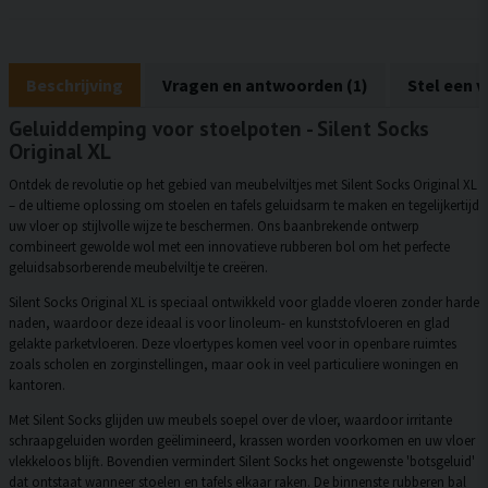
Beschrijving
Vragen en antwoorden (1)
Stel een 
Geluiddemping voor stoelpoten - Silent Socks
Original XL
Ontdek de revolutie op het gebied van meubelviltjes met Silent Socks Original XL
– de ultieme oplossing om stoelen en tafels geluidsarm te maken en tegelijkertijd
uw vloer op stijlvolle wijze te beschermen. Ons baanbrekende ontwerp
combineert gewolde wol met een innovatieve rubberen bol om het perfecte
geluidsabsorberende meubelviltje te creëren.
Silent Socks Original XL is speciaal ontwikkeld voor gladde vloeren zonder harde
naden, waardoor deze ideaal is voor linoleum- en kunststofvloeren en glad
gelakte parketvloeren. Deze vloertypes komen veel voor in openbare ruimtes
zoals scholen en zorginstellingen, maar ook in veel particuliere woningen en
kantoren.
Met Silent Socks glijden uw meubels soepel over de vloer, waardoor irritante
schraapgeluiden worden geëlimineerd, krassen worden voorkomen en uw vloer
vlekkeloos blijft. Bovendien vermindert Silent Socks het ongewenste 'botsgeluid'
dat ontstaat wanneer stoelen en tafels elkaar raken. De binnenste rubberen bal