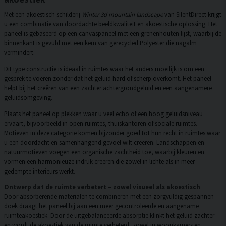
Met een akoestisch schilderij
Winter 3d mountain landscape
van SilentDirect krijgt
u een combinatie van doordachte beeldkwaliteit en akoestische oplossing. Het
paneel is gebaseerd op een canvaspaneel met een grenenhouten lijst, waarbij de
binnenkant is gevuld met een kern van gerecycled Polyester die nagalm
vermindert.
Dit type constructie is ideaal in ruimtes waar het anders moeilijk is om een
gesprek te voeren zonder dat het geluid hard of scherp overkomt. Het paneel
helpt bij het creëren van een zachter achtergrondgeluid en een aangenamere
geluidsomgeving.
Plaats het paneel op plekken waar u veel echo of een hoog geluidsniveau
ervaart, bijvoorbeeld in open ruimtes, thuiskantoren of sociale ruimtes.
Motieven in deze categorie komen bijzonder goed tot hun recht in ruimtes waar
u een doordacht en samenhangend gevoel wilt creëren. Landschappen en
natuurmotieven voegen een organische zachtheid toe, waarbij kleuren en
vormen een harmonieuze indruk creëren die zowel in lichte als in meer
gedempte interieurs werkt.
Ontwerp dat de ruimte verbetert – zowel visueel als akoestisch
Door absorberende materialen te combineren met een zorgvuldig gespannen
doek draagt het paneel bij aan een meer gecontroleerde en aangename
ruimteakoestiek. Door de uitgebalanceerde absorptie klinkt het geluid zachter
en wordt de akoestiek van de ruimte verbeterd, zowel in woonkamers en