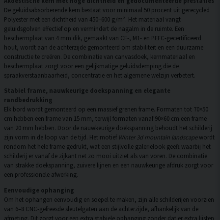
Akoestische kern met hoge dichtheid en gedocumenteerde prestaties
De geluidsabsorberende kern bestaat voor minimaal 50 procent uit gerecycled
Polyester met een dichtheid van 450–600 g/m². Het materiaal vangt
geluidsgolven effectief op en vermindert de nagalm in de ruimte. Een
beschermplaat van 4 mm dik, gemaakt van CE-, M1- en PEFC-gecertificeerd
hout, wordt aan de achterzijde gemonteerd om stabiliteit en een duurzame
constructie te creëren. De combinatie van canvasdoek, kernmateriaal en
beschermplaat zorgt voor een gelijkmatige geluidsdemping die de
spraakverstaanbaarheid, concentratie en het algemene welzijn verbetert.
Stabiel frame, nauwkeurige doekspanning en elegante
randbedrukking
Elk bord wordt gemonteerd op een massief grenen frame. Formaten tot 70×50
cm hebben een frame van 15 mm, terwijl formaten vanaf 90×60 cm een frame
van 20 mm hebben. Door de nauwkeurige doekspanning behoudt het schilderij
zijn vorm in de loop van de tijd. Het motief
Winter 3d mountain landscape
wordt
rondom het hele frame gedrukt, wat een stijlvolle galerielook geeft waarbij het
schilderij er vanaf de zijkant net zo mooi uitziet als van voren. De combinatie
van strakke doekspanning, zuivere lijnen en een nauwkeurige afdruk zorgt voor
een professionele afwerking.
Eenvoudige ophanging
Om het ophangen eenvoudig en soepel te maken, zijn alle schilderijen voorzien
van 6–8 CNC-gefreesde sleutelgaten aan de achterzijde, afhankelijk van de
afmeting. Dit zorgt voor een extra stabiele ophanging zonder dat er extra lijsten