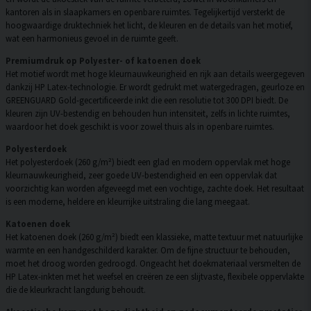
kantoren als in slaapkamers en openbare ruimtes. Tegelijkertijd versterkt de
hoogwaardige druktechniek het licht, de kleuren en de details van het motief,
wat een harmonieus gevoel in de ruimte geeft.
Premiumdruk op Polyester- of katoenen doek
Het motief wordt met hoge kleurnauwkeurigheid en rijk aan details weergegeven
dankzij HP Latex-technologie. Er wordt gedrukt met watergedragen, geurloze en
GREENGUARD Gold-gecertificeerde inkt die een resolutie tot 300 DPI biedt. De
kleuren zijn UV-bestendig en behouden hun intensiteit, zelfs in lichte ruimtes,
waardoor het doek geschikt is voor zowel thuis als in openbare ruimtes.
Polyesterdoek
Het polyesterdoek (260 g/m²) biedt een glad en modern oppervlak met hoge
kleurnauwkeurigheid, zeer goede UV-bestendigheid en een oppervlak dat
voorzichtig kan worden afgeveegd met een vochtige, zachte doek. Het resultaat
is een moderne, heldere en kleurrijke uitstraling die lang meegaat.
Katoenen doek
Het katoenen doek (260 g/m²) biedt een klassieke, matte textuur met natuurlijke
warmte en een handgeschilderd karakter. Om de fijne structuur te behouden,
moet het droog worden gedroogd. Ongeacht het doekmateriaal versmelten de
HP Latex-inkten met het weefsel en creëren ze een slijtvaste, flexibele oppervlakte
die de kleurkracht langdurig behoudt.