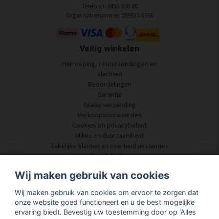
Telefoon: 0456-100 00
Organisatienummer: 559330-3166
Veilig winkelen
Herroeping, retourzendingen en
klachten
Beoordelingen
Garantie
Gratis verzending
Verkoopvoorwaarden
Cookies en privacybeleid
Milieu en duurzaamheid
Zakelijke klanten en overheidsinstanties
Word dealer
Enkele van onze klanten
Wij maken gebruik van cookies
Klantenservice
Wij maken gebruik van cookies om ervoor te zorgen dat
Neem contact met ons op
onze website goed functioneert en u de best mogelijke
Akoestisch advies
ervaring biedt. Bevestig uw toestemming door op ‘Alles
Montage en installatie