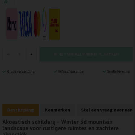
IN HET WINKELMANDJE PLAATSEN
-
+
Gratis verzending
Vijf jaar garantie
Snelle levering
Beschrijving
Kenmerken
Stel een vraag over een
Akoestisch schilderij – Winter 3d mountain
landscape voor rustigere ruimtes en zachtere
akoestiek